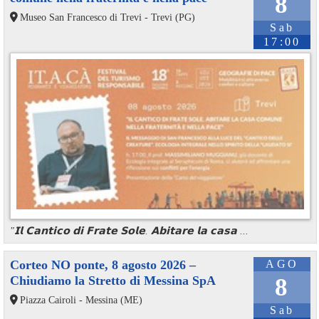
8
Museo San Francesco di Trevi - Trevi (PG)
Sab
17:00
"𝗜𝗹 𝗖𝗮𝗻𝘁𝗶𝗰𝗼 𝗱𝗶 𝗙𝗿𝗮𝘁𝗲 𝗦𝗼𝗹𝗲. 𝗔𝗯𝗶𝘁𝗮𝗿𝗲 𝗹𝗮 𝗰𝗮𝘀𝗮 ...
Corteo NO ponte, 8 agosto 2026 –
AGO
Chiudiamo la Stretto di Messina SpA
8
Piazza Cairoli - Messina (ME)
Sab