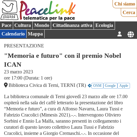
Chi siamo
Cerca
Pace
Cultura
Mondo
Cittadinanza attiva
Ecologia
Calendario
Mappa
PRESENTAZIONE
"Memoria e futuro" con il premio Nobel
ICAN
23 marzo 2023
ore 17:00 (Durata: 1 ore)
Biblioteca Civica di Terni, TERNI (TR)
OSM
Google
Apple
La biblioteca comunale di Terni giovedì 23 marzo alle ore 17.00
ospiterà nella sala del caffè letterario la presentazione del libro
“Memoria e futuro”, a cura di Alfonso Navarra, Laura Tussi e
Fabrizio Cracolici (Mimesis 2021).-.-. Intervengono Oliviero
Sorbini e Ennio La Malfa, saranno presenti in collegamento i
curatori di questo lavoro collettivo Laura Tussi e Fabrizio
Cracolici, insieme a Giorgio Cremaschi.-.-. In occasione del