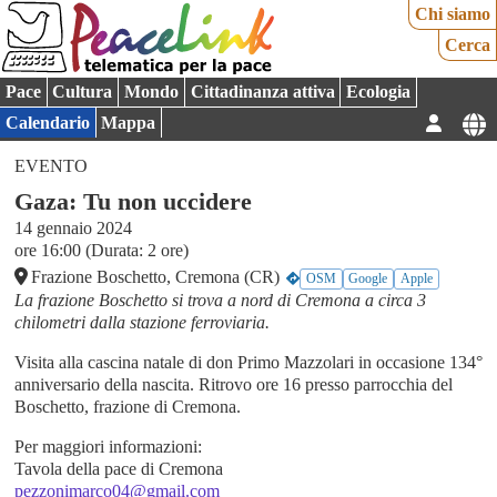
Chi siamo
Cerca
Pace
Cultura
Mondo
Cittadinanza attiva
Ecologia
Calendario
Mappa
EVENTO
Gaza: Tu non uccidere
14 gennaio 2024
ore 16:00 (Durata: 2 ore)
Frazione Boschetto, Cremona (CR)
OSM
Google
Apple
La frazione Boschetto si trova a nord di Cremona a circa 3
chilometri dalla stazione ferroviaria.
Visita alla cascina natale di don Primo Mazzolari in occasione 134°
anniversario della nascita. Ritrovo ore 16 presso parrocchia del
Boschetto, frazione di Cremona.
Per maggiori informazioni:
Tavola della pace di Cremona
pezzonimarco04@gmail.com