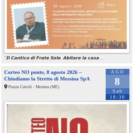
"𝗜𝗹 𝗖𝗮𝗻𝘁𝗶𝗰𝗼 𝗱𝗶 𝗙𝗿𝗮𝘁𝗲 𝗦𝗼𝗹𝗲. 𝗔𝗯𝗶𝘁𝗮𝗿𝗲 𝗹𝗮 𝗰𝗮𝘀𝗮 ...
Corteo NO ponte, 8 agosto 2026 –
AGO
Chiudiamo la Stretto di Messina SpA
8
Piazza Cairoli - Messina (ME)
Sab
18:30