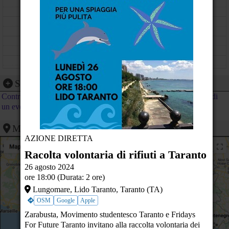
11
12
13
14
15
Segnalazione evento
Contribuisci al calendario di PeaceLink inviando la segnalazione di
16
Racolta volontaria di rifiuti a Taranto
un evento
Lungomare, Lido Taranto - Taranto (TA)
17
Mappa
AZIONE DIRETTA
18
Racolta volontaria di rifiuti a Taranto
19
26 agosto 2024
ore 18:00 (Durata: 2 ore)
20
Lungomare, Lido Taranto, Taranto (TA)
21
OSM
Google
Apple
Zarabusta, Movimento studentesco Taranto e Fridays
22
For Future Taranto invitano alla raccolta volontaria dei