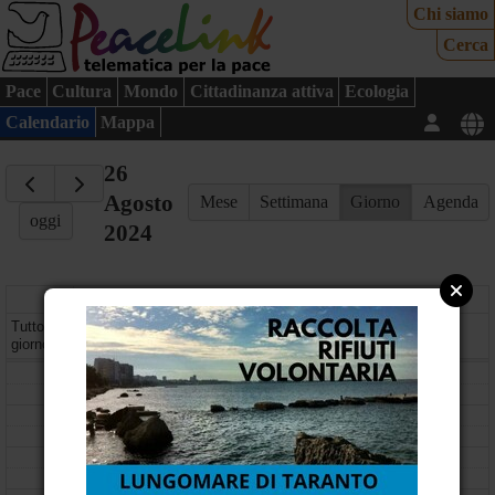
Chi siamo
Cerca
Pace
Cultura
Mondo
Cittadinanza attiva
Ecologia
Calendario
Mappa
26
Agosto
Mese
Settimana
Giorno
Agenda
oggi
2024
lunedì
Tutto il
giorno
08
09
10