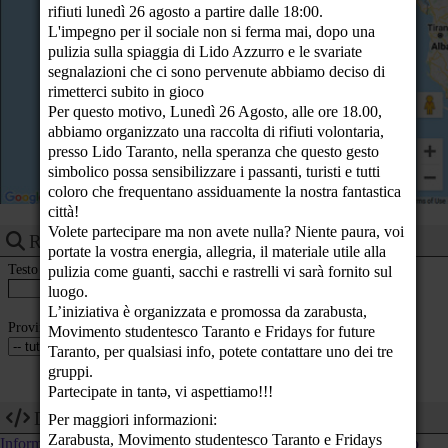
rifiuti lunedì 26 agosto a partire dalle 18:00.
23
L'impegno per il sociale non si ferma mai, dopo una
pulizia sulla spiaggia di Lido Azzurro e le svariate
segnalazioni che ci sono pervenute abbiamo deciso di
rimetterci subito in gioco
Per questo motivo, Lunedì 26 Agosto, alle ore 18.00,
abbiamo organizzato una raccolta di rifiuti volontaria,
presso Lido Taranto, nella speranza che questo gesto
simbolico possa sensibilizzare i passanti, turisti e tutti
coloro che frequentano assiduamente la nostra fantastica
città!
Volete partecipare ma non avete nulla? Niente paura, voi
Ricerca eventi
portate la vostra energia, allegria, il materiale utile alla
Testo
pulizia come guanti, sacchi e rastrelli vi sarà fornito sul
luogo.
L’iniziativa è organizzata e promossa da zarabusta,
Provincia
Movimento studentesco Taranto e Fridays for future
Taranto, per qualsiasi info, potete contattare uno dei tre
gruppi.
Partecipate in tantə, vi aspettiamo!!!
Dev
Per maggiori informazioni:
Zarabusta, Movimento studentesco Taranto e Fridays
Informazioni tecniche su come utilizzare i dati di questo calendario