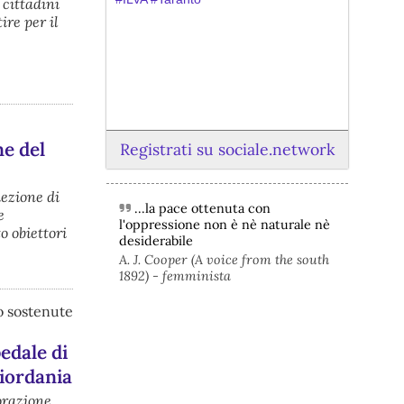
 cittadini
ire per il
ne del
Registrati su sociale.network
iezione di
...la pace ottenuta con
e
@peacelink
 - 
6/8/2026 21:45
l'oppressione non è nè naturale nè
o obiettori
borsaitaliana.it/borsa/notizie
desiderabile
Si sta ragionando su un piano B per 
A. J. Cooper (A voice from the south
Taranto dopo la chiusura dell’area a 
1892) - femminista
caldo dell’ILVA?
#
ILVA
#
Taranto
no sostenute
@peacelink
 - 
6/8/2026 21:41
pedale di
cronachetarantine.it/index.php
il Governo ha manifestato l’intenzione 
iordania
di predisporre un provvedimento 
straordinario per attenuare le 
orazione