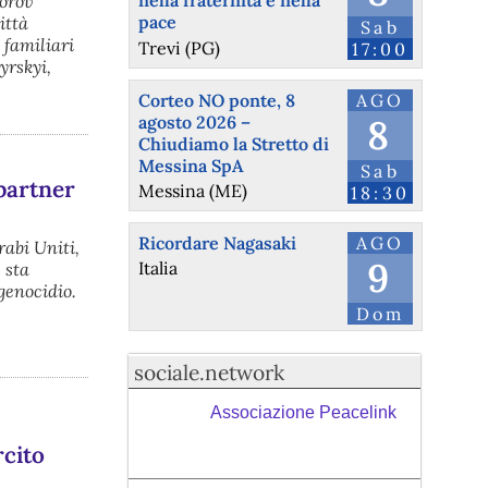
nella fraternità e nella
dorov
pace
ittà
Sab
 familiari
Trevi (PG)
17:00
yrskyi,
Corteo NO ponte, 8
AGO
agosto 2026 –
8
Chiudiamo la Stretto di
Messina SpA
Sab
 partner
Messina (ME)
18:30
Ricordare Nagasaki
AGO
rabi Uniti,
9
Italia
 sta
genocidio.
Dom
sociale.network
Associazione Peacelink
rcito