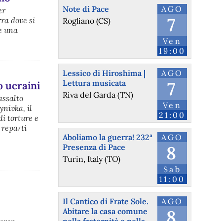
Note di Pace
AGO
er
7
rra dove si
Rogliano (CS)
e una
Ven
19:00
Lessico di Hiroshima |
AGO
Lettura musicata
7
o ucraini
Riva del Garda (TN)
assalto
Ven
ynivka, il
21:00
di torture e
 reparti
Aboliamo la guerra! 232ª
AGO
Presenza di Pace
8
Turin, Italy (TO)
Sab
11:00
Il Cantico di Frate Sole.
AGO
Abitare la casa comune
8