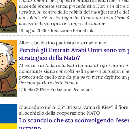
Il siluramento del popolare ministro della Difesa Fe
accende proteste senza precedenti a Kiev e in altre c
ucraine. Al centro della rabbia dei manifestanti e dei
dei soldati c'è la strategia del Comandante in Capo S
accusato di sacrificare troppe vite umane.
18 luglio 2026 - Redazione PeaceLink
Albert, bollettino pacifista internazionale
Perché gli Emirati Arabi Uniti sono un
strategico della Nato?
Al vertice di Ankara la Nato ha invitato gli Emirati A
nonostante siano coinvolti nella guerra in Sudan che
provocando quello che da più parti viene definito un 
Per non parlare dello Yemen.
17 luglio 2026 - Redazione PeaceLink
E' accaduto nella 155ª Brigata "Anna di Kiev", il fiore
all'occhiello della cooperazione NATO
Lo scandalo che sta sconvolgendo l'ese
ucraino