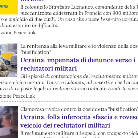
Il colonnello Stanislav Luchanov, comandante della 
meccanizzata addestrata in Francia con 900 milioni 
o e omicidio di due civili. Un caso che scuote l'esercito ucrain
di un esercito in difficoltà.
dazione PeaceLink
La renitenza alla leva militare e le violenze della co
"busification"
Ucraina, impennata di denunce verso i
reclutatori militari
Gli episodi di contestazione del reclutamento militar
ensore civico ucraino, Dmytro Lubinets, ad avvertire che l'accu
nza di risposte legali ai reclami stanno radicalizzando la soci
azione PeaceLink
Clamorosa rivolta contro la cosiddetta “busification
Ucraina, folla inferocita sfascia e rovesc
veicolo dei reclutatori militari
Il reclutamento militare a Leopoli, con trasporto viol