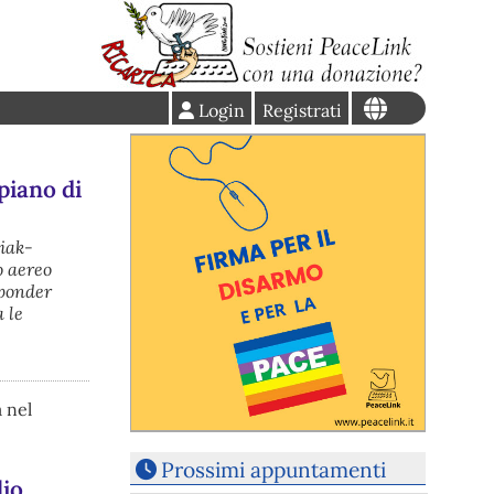
Login
Registrati
piano di
niak-
o aereo
sponder
 le
 nel
Prossimi appuntamenti
lio