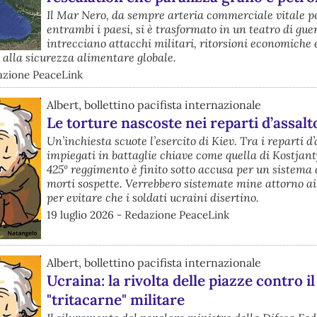
Il Mar Nero, da sempre arteria commerciale vitale p
entrambi i paesi, si è trasformato in un teatro di gue
intrecciano attacchi militari, ritorsioni economiche 
alla sicurezza alimentare globale.
dazione PeaceLink
Albert, bollettino pacifista internazionale
Le torture nascoste nei reparti d’assalt
Un’inchiesta scuote l’esercito di Kiev. Tra i reparti d’
impiegati in battaglie chiave come quella di Kostjant
425º reggimento è finito sotto accusa per un sistema 
morti sospette. Verrebbero sistemate mine attorno ai
per evitare che i soldati ucraini disertino.
19 luglio 2026 - Redazione PeaceLink
Albert, bollettino pacifista internazionale
Ucraina: la rivolta delle piazze contro il
"tritacarne" militare