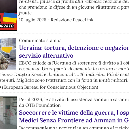
renitenti, fallisce di fronte alla rabbiosa reazione dei
che prendono le difese di un giovane riluttante a part
fronte
10 luglio 2026 - Redazione PeaceLink
Comunicato stampa
Ucraina: tortura, detenzione e negazio
servizio alternativo
EBCO chiede all'Ucraina di sostenere il diritto all'ob
coscienza. Un rapporto documenta la tortura a mort
scienza Dmytro Koval e di almeno altri 26 individui. Più di cent
tenuti. Migliaia sono trattenuti con la forza in unità militari.
O (European Bureau for Conscientious Objection)
Per il 2026, le attività di assistenza sanitaria saran
da OTB Foundation
Soccorrere le vittime della guerra, l'os
Medici Senza Frontiere ad Amman in G
"Accompagniamo i pazienti in un cammino di rielab