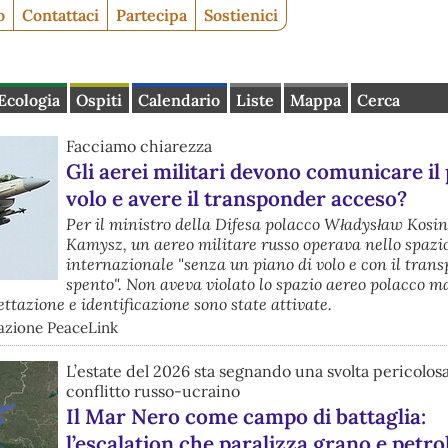
o
Contattaci
Partecipa
Sostienici
Ecologia
Ospiti
Calendario
Liste
Mappa
Cerca
Facciamo chiarezza
Gli aerei militari devono comunicare il 
volo e avere il transponder acceso?
Per il ministro della Difesa polacco Władysław Kosi
Kamysz, un aereo militare russo operava nello spazi
internazionale "senza un piano di volo e con il tran
spento". Non aveva violato lo spazio aereo polacco ma
ttazione e identificazione sono state attivate.
azione PeaceLink
L’estate del 2026 sta segnando una svolta pericolosa
conflitto russo-ucraino
Il Mar Nero come campo di battaglia:
l’escalation che paralizza grano e petro