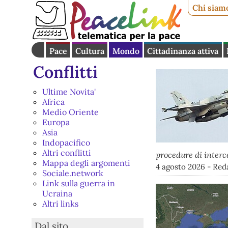
Chi siam
Pace
Cultura
Mondo
Cittadinanza attiva
Conflitti
Ultime Novita'
Africa
Medio Oriente
Europa
Asia
Indopacifico
Altri conflitti
procedure di interce
Mappa degli argomenti
4 agosto 2026 - Red
Sociale.network
Link sulla guerra in
Ucraina
Altri links
Dal sito