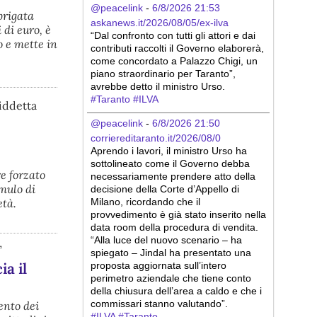
@peacelink
 - 
6/8/2026 21:53
brigata
askanews.it/2026/08/05/ex-ilva
di euro, è
“Dal confronto con tutti gli attori e dai 
o e mette in
contributi raccolti il Governo elaborerà, 
come concordato a Palazzo Chigi, un 
piano straordinario per Taranto”, 
avrebbe detto il ministro Urso.
#
Taranto
#
ILVA
siddetta
@peacelink
 - 
6/8/2026 21:50
corriereditaranto.it/2026/08/0
Aprendo i lavori, il ministro Urso ha 
sottolineato come il Governo debba 
e forzato
necessariamente prendere atto della 
mulo di
decisione della Corte d’Appello di 
età.
Milano, ricordando che il 
provvedimento è già stato inserito nella 
data room della procedura di vendita. 
“Alla luce del nuovo scenario – ha 
”
spiegato – Jindal ha presentato una 
ia il
proposta aggiornata sull’intero 
perimetro aziendale che tiene conto 
della chiusura dell’area a caldo e che i 
commissari stanno valutando”.
ento dei
#
ILVA
#
Taranto