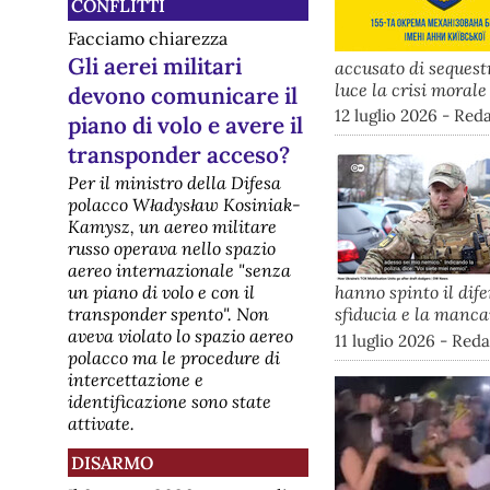
CONFLITTI
Facciamo chiarezza
Gli aerei militari
accusato di sequestr
luce la crisi morale 
devono comunicare il
12 luglio 2026 - Re
piano di volo e avere il
transponder acceso?
Per il ministro della Difesa
polacco Władysław Kosiniak-
Kamysz, un aereo militare
russo operava nello spazio
aereo internazionale "senza
hanno spinto il dif
un piano di volo e con il
sfiducia e la manca
transponder spento". Non
aveva violato lo spazio aereo
11 luglio 2026 - Red
polacco ma le procedure di
intercettazione e
identificazione sono state
attivate.
DISARMO