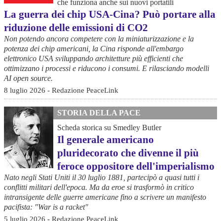
che funziona anche sui nuovi portatili
La guerra dei chip USA-Cina? Può portare alla
riduzione delle emissioni di CO2
Non potendo ancora competere con la miniaturizzazione e la
potenza dei chip americani, la Cina risponde all'embargo
elettronico USA sviluppando architetture più efficienti che
ottimizzano i processi e riducono i consumi. E rilasciando modelli
AI open source.
8 luglio 2026 - Redazione PeaceLink
STORIA DELLA PACE
Scheda storica su Smedley Butler
Il generale americano
pluridecorato che divenne il più
feroce oppositore dell'imperialismo
Nato negli Stati Uniti il 30 luglio 1881, partecipò a quasi tutti i
conflitti militari dell'epoca. Ma da eroe si trasformò in critico
intransigente delle guerre americane fino a scrivere un manifesto
pacifista: "War is a racket"
5 luglio 2026 - Redazione PeaceLink