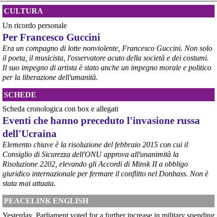
CULTURA
Un ricordo personale
@peacelink
 - 
6/8/2026 21:53
Per Francesco Guccini
askanews.it/2026/08/05/ex-ilva
“Dal confronto con tutti gli attori e dai contributi raccolti il Governo 
Era un compagno di lotte nonviolente, Francesco Guccini. Non solo
elaborerà, come concordato a Palazzo Chigi, un piano straordinario 
il poeta, il musicista, l'osservatore acuto della società e dei costumi.
per Taranto”, avrebbe detto il ministro Urso.
Il suo impegno di artista è stato anche un impegno morale e politico
#
Taranto
#
ILVA
per la liberazione dell'umanità.
@peacelink
 - 
6/8/2026 21:50
SCHEDE
corriereditaranto.it/2026/08/0
Aprendo i lavori, il ministro Urso ha sottolineato come il Governo 
Scheda cronologica con box e allegati
debba necessariamente prendere atto della decisione della Corte 
Eventi che hanno preceduto l'invasione russa
d’Appello di Milano, ricordando che il provvedimento è già stato 
dell'Ucraina
inserito nella data room della procedura di vendita. “Alla luce del 
nuovo scenario – ha spiegato – Jindal ha presentato una proposta 
Elemento chiave è la risoluzione del febbraio 2015 con cui il
aggiornata sull’intero perimetro aziendale che tiene conto della 
Consiglio di Sicurezza dell'ONU approva all'unanimità la
chiusura dell’area a caldo e che i commissari stanno valutando”.
Risoluzione 2202, elevando gli Accordi di Minsk II a obbligo
#
ILVA
#
Taranto
giuridico internazionale per fermare il conflitto nel Donbass. Non è
stata mai attuata.
PEACELINK ENGLISH
Yesterday, Parliament voted for a further increase in military spending