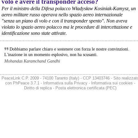
volo e avere il transponder acceso?
Per il ministro della Difesa polacco Władysław Kosiniak-Kamysz, un
aereo militare russo operava nello spazio aereo internazionale
"senza un piano di volo e con il transponder spento". Non aveva
violato lo spazio aereo polacco ma le procedure di intercettazione e
identificazione sono state attivate.
Dobbiamo parlare chiaro e sostenere con forza le nostre convinzioni.
L'inazione in un momento esplosivo, non ha scusanti.
@peacelink
 - 
6/8/2026 21:36
Mohandas Karamchand Gandhi
giornalerossoblu.it/ex-ilva-sc
Nel tavolo convocato al Ministero delle Imprese e del Made in Italy, 
il Governo ha annunciato l’intenzione di predisporre un 
PeaceLink C.P. 2009 - 74100 Taranto (Italy) - CCP 13403746 - Sito realizzat
provvedimento straordinario per attenuare le conseguenze 
con
PhPeace 3.7.1
-
Informativa sulla Privacy
-
Informativa sui cookies
-
economiche e sociali dello stop dell’area a caldo, invitando le 
Diritto di replica
-
Posta elettronica certificata (PEC)
rappresentanze del territorio a presentare proposte operative.
#
ILVA
#
Taranto