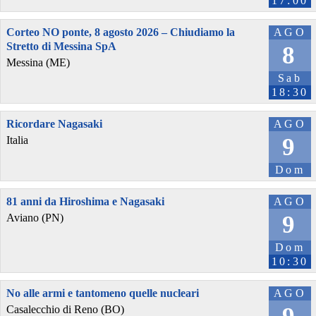
17:00
Corteo NO ponte, 8 agosto 2026 – Chiudiamo la
AGO
Stretto di Messina SpA
8
Messina (ME)
Sab
18:30
Ricordare Nagasaki
AGO
9
Italia
Dom
81 anni da Hiroshima e Nagasaki
AGO
9
Aviano (PN)
Dom
10:30
No alle armi e tantomeno quelle nucleari
AGO
Casalecchio di Reno (BO)