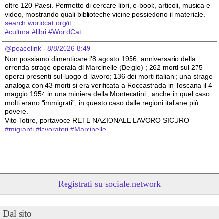
oltre 120 Paesi. Permette di cercare libri, e-book, articoli, musica e 
video, mostrando quali biblioteche vicine possiedono il materiale.
search.worldcat.org/it
#
cultura
#
libri
#
WorldCat
@peacelink
 - 
8/8/2026 8:49
Non possiamo dimenticare l’8 agosto 1956, anniversario della 
orrenda strage operaia di Marcinelle (Belgio) ; 262 morti sui 275 
operai presenti sul luogo di lavoro; 136 dei morti italiani; una strage 
analoga con 43 morti si era verificata a Roccastrada in Toscana il 4 
maggio 1954 in una miniera della Montecatini ; anche in quel caso 
molti erano “immigrati”, in questo caso dalle regioni italiane più 
povere.
Vito Totire, portavoce RETE NAZIONALE LAVORO SICURO
#
migranti
#
lavoratori
#
Marcinelle
Registrati su sociale.network
Dal sito