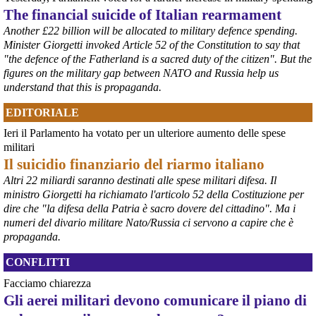
The financial suicide of Italian rearmament
Another £22 billion will be allocated to military defence spending.
Minister Giorgetti invoked Article 52 of the Constitution to say that
"the defence of the Fatherland is a sacred duty of the citizen". But the
figures on the military gap between NATO and Russia help us
understand that this is propaganda.
@peacelink
 - 
6/8/2026 21:45
EDITORIALE
borsaitaliana.it/borsa/notizie
Si sta ragionando su un piano B per Taranto dopo la chiusura 
Ieri il Parlamento ha votato per un ulteriore aumento delle spese
dell’area a caldo dell’ILVA?
militari
#
ILVA
#
Taranto
Il suicidio finanziario del riarmo italiano
@peacelink
 - 
6/8/2026 21:41
Altri 22 miliardi saranno destinati alle spese militari difesa. Il
cronachetarantine.it/index.php
ministro Giorgetti ha richiamato l'articolo 52 della Costituzione per
il Governo ha manifestato l’intenzione di predisporre un 
dire che "la difesa della Patria è sacro dovere del cittadino". Ma i
provvedimento straordinario per attenuare le conseguenze 
numeri del divario militare Nato/Russia ci servono a capire che è
economiche e sociali della prevista fermata dell’area a caldo e ha 
propaganda.
chiesto alle rappresentanze del territorio di formulare proposte 
concrete per definirne i contenuti. Casartigiani valuta positivamente 
CONFLITTI
questa disponibilità.
#
ILVA
#
Taranto
Facciamo chiarezza
Gli aerei militari devono comunicare il piano di