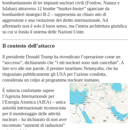
bombardamento di tre impianti nucleari civili (Fordow, Natanz e
Isfahan) attraverso 12 bombe “bunker-buster” sganciate da
bombardieri strategici B-2 – rappresenta un chiaro atto di
aggressione e una violazione del diritto internazionale. Ad
affermarlo non è solo il buon senso, ma l’intera architettura giuridica
su cui si fonda il sistema delle Nazioni Unite.
Il contesto dell’attacco
Il presidente Donald Trump ha rivendicato l’operazione come un
“successo”, dichiarando che “i siti nucleari sono stati cancellati”. A
fare eco alle sue parole, il premier israeliano Netanyahu, che ha
ringraziato pubblicamente gli USA per l’azione condotta,
considerata un colpo al programma nucleare iraniano.
È tuttavia confortante sapere
l’Agenzia Internazionale per
l’Energia Atomica (AIEA) – unica
autorità internazionale riconosciuta
per il monitoraggio delle attività
nucleari – ha dichiarato di non aver
riscontrato “aumenti di radiazioni”