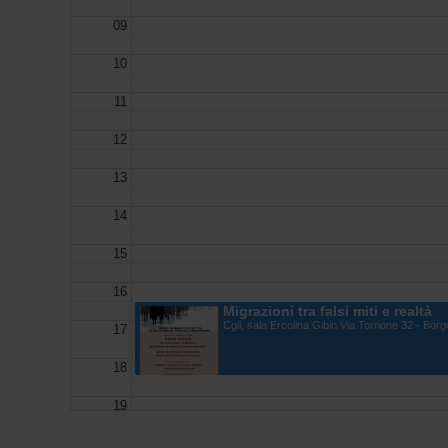
09
10
11
12
13
14
15
16
Migrazioni tra falsi miti e realtà
Cgil, sala Ercolina Gibin Via Torrione 32 - B
17
18
19
Domenico Iannacone a Taranto
via Pitagora 80 - Taranto (TA)
20