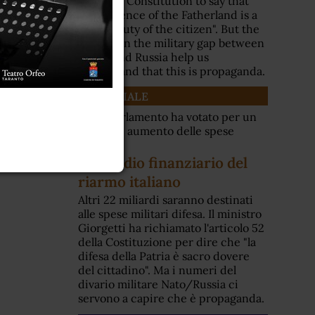
52 of the Constitution to say that
"the defence of the Fatherland is a
sacred duty of the citizen". But the
figures on the military gap between
NATO and Russia help us
understand that this is propaganda.
EDITORIALE
Ieri il Parlamento ha votato per un
ulteriore aumento delle spese
militari
Il suicidio finanziario del
riarmo italiano
Altri 22 miliardi saranno destinati
alle spese militari difesa. Il ministro
Giorgetti ha richiamato l'articolo 52
della Costituzione per dire che "la
difesa della Patria è sacro dovere
del cittadino". Ma i numeri del
divario militare Nato/Russia ci
servono a capire che è propaganda.