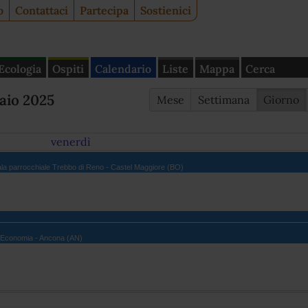
o
Contattaci
Partecipa
Sostienici
Ecologia
Ospiti
Calendario
Liste
Mappa
Cerca
aio 2025
Mese
Settimana
Giorno
venerdì
a parrocchiale Trebbo di Reno - Castel Maggiore (BO)
di Economia - Ancona (AN)