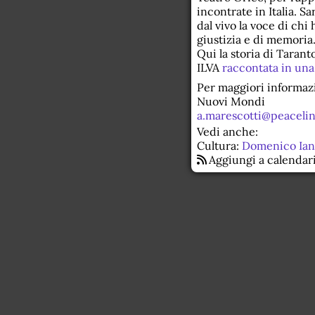
incontrate in Italia. S
dal vivo la voce di chi 
giustizia e di memoria
Qui la storia di Tarant
ILVA
raccontata in una
Per maggiori informazi
Nuovi Mondi
a.marescotti@peacelin
Vedi anche:
Cultura:
Domenico Iann
Aggiungi a calendar