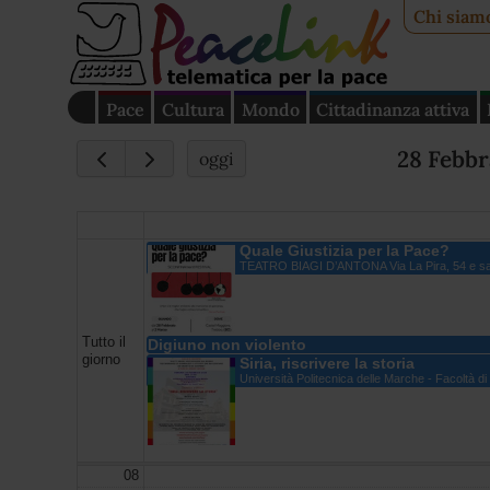
Chi siam
Pace
Cultura
Mondo
Cittadinanza attiva
28 Febbr
oggi
Quale Giustizia per la Pace?
TEATRO BIAGI D’ANTONA Via La Pira, 54 e sal
Tutto il
Digiuno non violento
giorno
Siria, riscrivere la storia
Università Politecnica delle Marche - Facoltà 
08