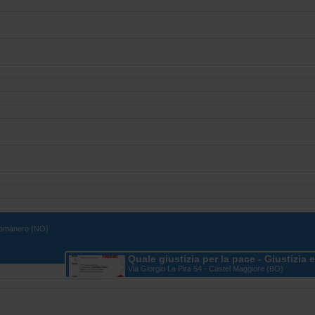
orgomanero (NO)
Quale giustizia per la pace - Giustizia e
Via Giorgio La Pira 54 - Castel Maggiore (BO)