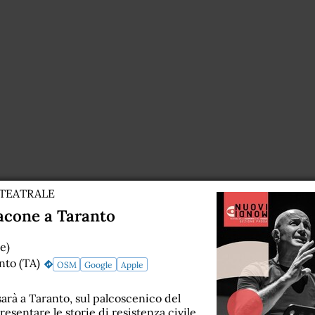
TEATRALE
cone a Taranto
e)
nto (TA)
OSM
Google
Apple
rà a Taranto, sul palcoscenico del
esentare le storie di resistenza civile