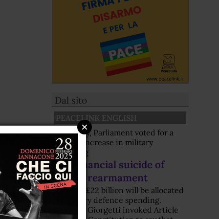
Dal sito
PEACELINK ENGLISH
Yesterday, Parliament voted for a
further increase in military
spending
The financial suicide of
Italian rearmament
Another £22 billion will be allocated
to military defence spending.
Minister Giorgetti invoked Article