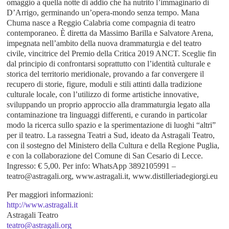
omaggio a quella notte di addio che ha nutrito l’immaginario di
D’Arrigo, germinando un’opera-mondo senza tempo. Mana
Chuma nasce a Reggio Calabria come compagnia di teatro
contemporaneo. È diretta da Massimo Barilla e Salvatore Arena,
impegnata nell’ambito della nuova drammaturgia e del teatro
civile, vincitrice del Premio della Critica 2019 ANCT. Sceglie fin
dal principio di confrontarsi soprattutto con l’identità culturale e
storica del territorio meridionale, provando a far convergere il
recupero di storie, figure, moduli e stili attinti dalla tradizione
culturale locale, con l’utilizzo di forme artistiche innovative,
sviluppando un proprio approccio alla drammaturgia legato alla
contaminazione tra linguaggi differenti, e curando in particolar
modo la ricerca sullo spazio e la sperimentazione di luoghi “altri”
per il teatro. La rassegna Teatri a Sud, ideato da Astragali Teatro,
con il sostegno del Ministero della Cultura e della Regione Puglia,
e con la collaborazione del Comune di San Cesario di Lecce.
Ingresso: € 5,00. Per info: WhatsApp 3892105991 –
teatro@astragali.org, www.astragali.it, www.distilleriadegiorgi.eu
Per maggiori informazioni:
http://www.astragali.it
Astragali Teatro
teatro@astragali.org