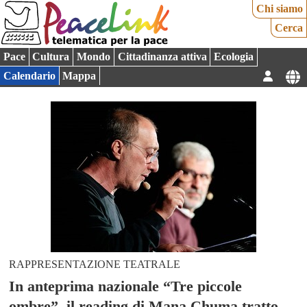
Chi siamo
Cerca
Pace
Cultura
Mondo
Cittadinanza attiva
Ecologia
Calendario
Mappa
RAPPRESENTAZIONE TEATRALE
In anteprima nazionale “Tre piccole
ombre”, il reading di Mana Chuma tratto