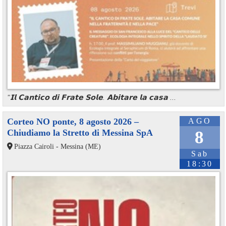
"𝗜𝗹 𝗖𝗮𝗻𝘁𝗶𝗰𝗼 𝗱𝗶 𝗙𝗿𝗮𝘁𝗲 𝗦𝗼𝗹𝗲. 𝗔𝗯𝗶𝘁𝗮𝗿𝗲 𝗹𝗮 𝗰𝗮𝘀𝗮 ...
Corteo NO ponte, 8 agosto 2026 –
AGO
Chiudiamo la Stretto di Messina SpA
8
Piazza Cairoli - Messina (ME)
Sab
18:30