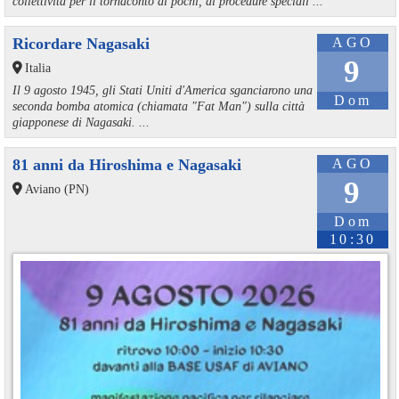
collettività per il tornaconto di pochi, di procedure speciali ...
Ricordare Nagasaki
AGO
9
Italia
Il 9 agosto 1945, gli Stati Uniti d'America sganciarono una
Dom
seconda bomba atomica (chiamata "Fat Man") sulla città
giapponese di Nagasaki. ...
81 anni da Hiroshima e Nagasaki
AGO
9
Aviano (PN)
Dom
10:30