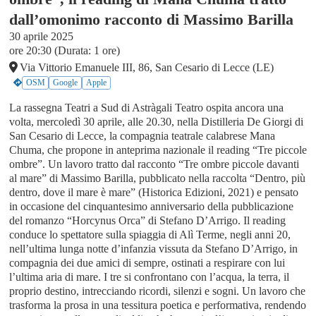
dall’omonimo racconto di Massimo Barilla
30 aprile 2025
ore 20:30 (Durata: 1 ore)
Via Vittorio Emanuele III, 86, San Cesario di Lecce (LE)
OSM
Google
Apple
La rassegna Teatri a Sud di Astràgali Teatro ospita ancora una
volta, mercoledì 30 aprile, alle 20.30, nella Distilleria De Giorgi di
San Cesario di Lecce, la compagnia teatrale calabrese Mana
Chuma, che propone in anteprima nazionale il reading “Tre piccole
ombre”. Un lavoro tratto dal racconto “Tre ombre piccole davanti
al mare” di Massimo Barilla, pubblicato nella raccolta “Dentro, più
dentro, dove il mare è mare” (Historica Edizioni, 2021) e pensato
in occasione del cinquantesimo anniversario della pubblicazione
del romanzo “Horcynus Orca” di Stefano D’Arrigo. Il reading
conduce lo spettatore sulla spiaggia di Alì Terme, negli anni 20,
nell’ultima lunga notte d’infanzia vissuta da Stefano D’Arrigo, in
compagnia dei due amici di sempre, ostinati a respirare con lui
l’ultima aria di mare. I tre si confrontano con l’acqua, la terra, il
proprio destino, intrecciando ricordi, silenzi e sogni. Un lavoro che
trasforma la prosa in una tessitura poetica e performativa, rendendo