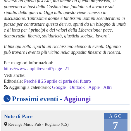
diverso da quello fascista, ma anche da quello prefascista, si
ponevano le basi della Costituzione fondata sul lavoro e sul
ripudio della guerra. Oggi tutto questo viene rimesso in
discussione. Tantissime donne e tantissimi uomini scenderanno in
piazza per contrastare questa deriva, spinti da un bisogno di unità
e di lotta per i principi e dei valori della Liberazione: pace,
democrazia, libertà, solidarietà, giustizia sociale, lavoro".
Il link qui sotto riporta un ricchissimo elenco di eventi. Ognuno
può trovare l'evento più vicino nella apposita finestra di ricerca.
Per maggiori informazioni:
https://www.anpi.it/eventi?page=21
Vedi anche:
Editoriale:
Perché il 25 aprile ci parla del futuro
Aggiungi a calendario:
Google
-
Outlook
-
Apple
-
Altri
Prossimi eventi -
Aggiungi
Note di Pace
AGO
7
Revenge Music Pub - Rogliano (CS)