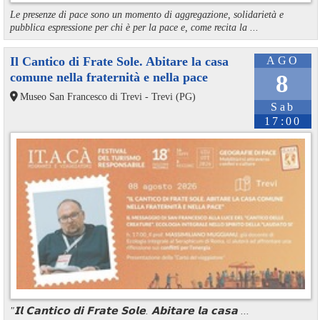
Le presenze di pace sono un momento di aggregazione, solidarietà e
pubblica espressione per chi è per la pace e, come recita la ...
Il Cantico di Frate Sole. Abitare la casa
AGO
comune nella fraternità e nella pace
8
Museo San Francesco di Trevi - Trevi (PG)
Sab
17:00
"𝗜𝗹 𝗖𝗮𝗻𝘁𝗶𝗰𝗼 𝗱𝗶 𝗙𝗿𝗮𝘁𝗲 𝗦𝗼𝗹𝗲. 𝗔𝗯𝗶𝘁𝗮𝗿𝗲 𝗹𝗮 𝗰𝗮𝘀𝗮 ...