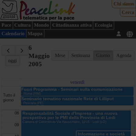
Chi siamo
Cerca
Pace
Cultura
Mondo
Cittadinanza attiva
Ecologia
Calendario
Mappa
6
Maggio
Mese
Settimana
Giorno
Agenda
oggi
2005
venerdì
Fuori Programma - Seminari sulla comunicazione
- Roma (RM)
Tutto il
Seminario tematico nazionale Rete di Lilliput
giorno
- Pescara (PE)
08
Responsabilità Sociale d'Impresa - una nuova
prospettiva per le PMI della Provincia di Lodi
Camera di Commercio Via Haussmann, 11/15 - Lodi (LO)
09
Informazione e società