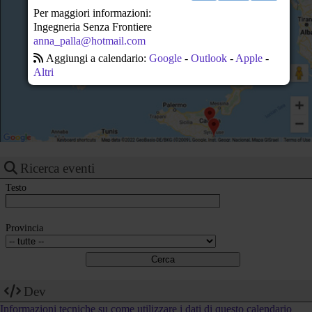
22
Per maggiori informazioni:
Ingegneria Senza Frontiere
23
anna_palla@hotmail.com
Aggiungi a calendario:
Google
-
Outlook
-
Apple
-
Altri
Ricerca eventi
Testo
Provincia
Dev
Informazioni tecniche su come utilizzare i dati di questo calendario