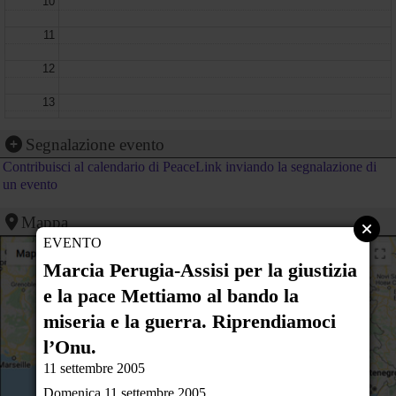
10
11
12
13
14
marcia per la Giustizia e la Pace PERUGIA - ASSISI
Segnalazione evento
11 settembre 2005
Contribuisci al calendario di PeaceLink inviando la segnalazione di
- San Dona' di Piave (VE)
15
un evento
16
Mappa
17
EVENTO
Marcia Perugia-Assisi per la giustizia
18
e la pace Mettiamo al bando la
19
miseria e la guerra. Riprendiamoci
20
l’Onu.
11 settembre 2005
21
Domenica 11 settembre 2005