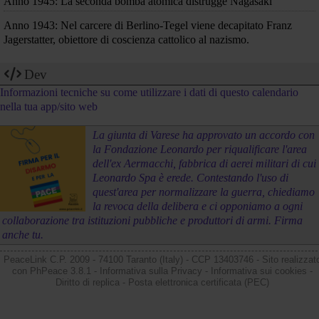
Anno 1945: La seconda bomba atomica distrugge Nagasaki
Anno 1943: Nel carcere di Berlino-Tegel viene decapitato Franz
Jagerstatter, obiettore di coscienza cattolico al nazismo.
Dev
Informazioni tecniche su come utilizzare i dati di questo calendario
nella tua app/sito web
La giunta di Varese ha approvato un accordo con
la Fondazione Leonardo per riqualificare l'area
dell'ex Aermacchi, fabbrica di aerei militari di cui
Leonardo Spa è erede. Contestando l'uso di
quest'area per normalizzare la guerra, chiediamo
la revoca della delibera e ci opponiamo a ogni
collaborazione tra istituzioni pubbliche e produttori di armi. Firma
anche tu.
PeaceLink C.P. 2009 - 74100 Taranto (Italy) - CCP 13403746 - Sito realizzat
con
PhPeace 3.8.1
-
Informativa sulla Privacy
-
Informativa sui cookies
-
Diritto di replica
-
Posta elettronica certificata (PEC)