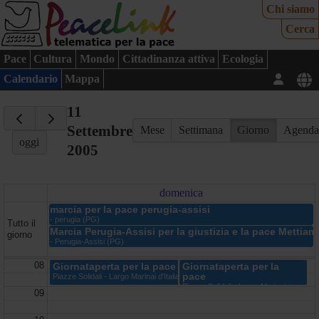
Chi siamo
Cerca
Pace
Cultura
Mondo
Cittadinanza attiva
Ecologia
Calendario
Mappa
11
Settembre
Mese
Settimana
Giorno
Agend
oggi
2005
domenica
marcia per la pace perugia-assisi
- perugia (PG)
Tutto il
Marcia Perugia-Assisi per la giustizia e la pace Mettiam
giorno
- Perugia-Assisi (PG)
08
Giornataperta per la pace
Giornataperta per la
pace
Piazze Solidali - Largo Marinai d'Italia - Milano (MI)
Piazze Solidali - Largo Marinai
09
dìItalia - Milano - milano (MI)