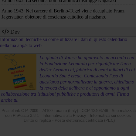
Anno 1945: La seconda bomba atomica distrugge Nagasaki
Anno 1943: Nel carcere di Berlino-Tegel viene decapitato Franz
Jagerstatter, obiettore di coscienza cattolico al nazismo.
Dev
Informazioni tecniche su come utilizzare i dati di questo calendario
nella tua app/sito web
La giunta di Varese ha approvato un accordo con
la Fondazione Leonardo per riqualificare l'area
dell'ex Aermacchi, fabbrica di aerei militari di cui
Leonardo Spa è erede. Contestando l'uso di
quest'area per normalizzare la guerra, chiediamo
la revoca della delibera e ci opponiamo a ogni
collaborazione tra istituzioni pubbliche e produttori di armi. Firma
anche tu.
PeaceLink C.P. 2009 - 74100 Taranto (Italy) - CCP 13403746 - Sito realizzat
con
PhPeace 3.8.1
-
Informativa sulla Privacy
-
Informativa sui cookies
-
Diritto di replica
-
Posta elettronica certificata (PEC)