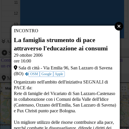
11
12
13
INCONTRO
14
La famiglia strumento di pace
Altri eventi
15
La famiglia strumento di
attraverso l'educazione ai consumi
pace attraverso
Segnalazione evento
l'educazione ai consumi
29 ottobre 2006
16
Sala di città - Via Emilia 96 - San
Contribuisci al calendario di PeaceLink inviando la segnalazione di
ore 16:00
Lazzaro di Savena (BO)
un evento
Sala di città - Via Emilia 96, San Lazzaro di Savena
17
Genova 20/22 luglio
2001: Le violenze di uno
(BO)
OSM
Google
Apple
stato
Mappa
18
Via Degli Orti n.13 - Saviano (NA)
Organizzato nell'ambito dell'iniziativa SEGNALI di
PACE da:
19
Rete di famiglie del Vicariato di San Lazzaro-Castenaso
in collaborazione con i Comuni della Valle dell'Idice
20
Veglia ecumenica di preghiera per la pace
(Castenaso, Ozzano dell'Emilia, San Lazzaro di Savena)
- Basilica di San Francesco, piazza Malpighi (BO)
e Pax Christi punto pace Bologna.
21
Un migliore utilizzo delle risorse contribuisce alla pace,
22
perché combatte le disuguaglianze, difende i diritti dei