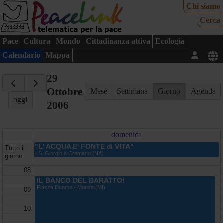
Chi siamo
Cerca
Pace
Cultura
Mondo
Cittadinanza attiva
Ecologia
Calendario
Mappa
29
Ottobre
Mese
Settimana
Giorno
Agenda
oggi
2006
domenica
"L' ACQUA E' FONTE di VITA"
Tutto il
- S. Giorgio a Cremano (NA)
giorno
08
IL BANCO DEL BARATTO!
Piazza Duomo - Monza (MI)
09
10