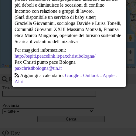
più deboli e diminuisce le occasioni di conflitto.
23
Incontro con relazione e gruppi di lavoro.
(Sarà disponibile un servizio di baby sitter)
Graziella Giovannini, sociologa Davide e Luisa Tonelli,
Comunità Giovanni XXIII Massimo Monzali, Finanza
etica Marco Mingrone, operatore del turismo sostenibile
Scarica il volantino dell'iniziativa
Per maggiori informazioni:
http://ospiti.peacelink.it/paxchristibologna/
Pax Christi punto pace Bologna
paxchristibologna@tin.it
Aggiungi a calendario:
Google
-
Outlook
-
Apple
-
Ricerca eventi
Altri
Testo
Provincia
Dev