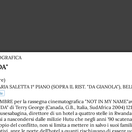
OGRAFICA
A"
re)
ARIA SALETTA 1° PIANO (SOPRA IL RIST. "DA GIANOLA"), BE
le
E per la rassegna cinematografica "NOT IN MY NAME"avrà
" di Terry George (Canada, G.B., Italia, SudAfrica 2004) 121
Rusesabagina, direttore di un hotel a quattro stelle in Rwanda
tsi a nascondersi dalle milizie Hutu che negli anni '90 scatena
ppio del conflitto, non si limita a mettere in salvo i suoi famil
ativi, apre le porte dell'hotel a quanti rischiavano di essere uc