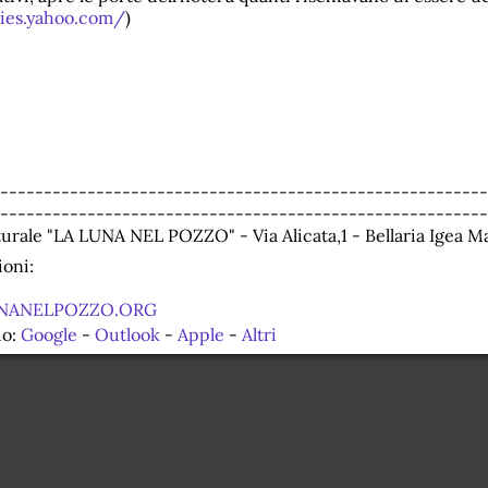
vies.yahoo.com/
)
--------------------------------------------------------
--------------------------------------------------------
turale "LA LUNA NEL POZZO" - Via Alicata,1 - Bellaria Igea M
oni:
NANELPOZZO.ORG
io:
Google
-
Outlook
-
Apple
-
Altri