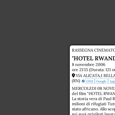
RASSEGNA CINEMAT
"HOTEL RWAND
8 novembre 2006
ore 21:15 (Durata: 121 o
VIA ALICATA,1 BELL
(RN)
OSM
Google
App
MERCOLEDI 08 NOVEMBR
del film "HOTEL RWANDA
La storia vera di Paul 
milioni di rifugiati Tu
stato africano. Allo sco
sui suoi privilegi lavor