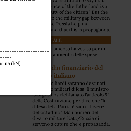
52 of the Constitution to say that
"the defence of the Fatherland is a
sacred duty of the citizen". But the
figures on the military gap between
NATO and Russia help us
understand that this is propaganda.
EDITORIALE
Ieri il Parlamento ha votato per un
---------------------
ulteriore aumento delle spese
-----
militari
arina (RN)
Il suicidio finanziario del
riarmo italiano
Altri 22 miliardi saranno destinati
alle spese militari difesa. Il ministro
Giorgetti ha richiamato l'articolo 52
della Costituzione per dire che "la
difesa della Patria è sacro dovere
del cittadino". Ma i numeri del
divario militare Nato/Russia ci
servono a capire che è propaganda.