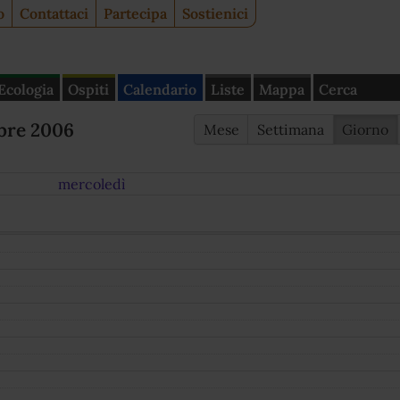
o
Contattaci
Partecipa
Sostienici
Ecologia
Ospiti
Calendario
Liste
Mappa
Cerca
bre 2006
Mese
Settimana
Giorno
mercoledì