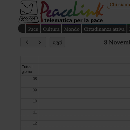
Chi siam
Pace
Cultura
Mondo
Cittadinanza attiva
8 Novem
oggi
Tutto il
giorno
08
09
10
11
12