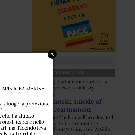
Dal sito
PEACELINK ENGLISH
Yesterday, Parliament voted for a
further increase in military
LLARIA IGEA MARINA
spending
The financial suicide of
 luogo la proiezione
Italian rearmament
"
, che ha aiutato
Another £22 billion will be allocated
rono il terrore nello
to military defence spending.
iari, ma, facendo leva
Minister Giorgetti invoked Article
cisi nel terribile