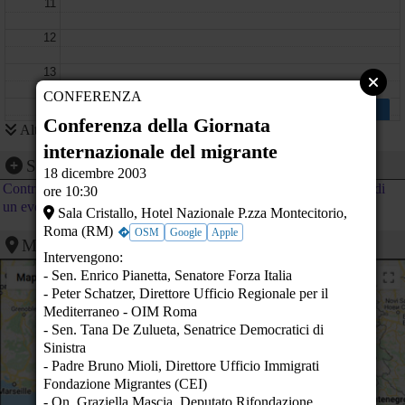
11
Circolo culturale OFICINA di
BUENAVENTURA Via
circonvallazione Ovest 23 -
12
Castelfranco Veneto (TV)
13
CONFERENZA
14
Verso quale comunicazione? Manipolazioni e
censura nell'informazione
Conferenza della Giornata
Altri eventi
Ca' Foscari Aula 2 Fondamenta Briati - Venezia (VE)
15
internazionale del migrante
Segnalazione evento
18 dicembre 2003
16
Contribuisci al calendario di PeaceLink inviando la segnalazione di
ore 10:30
un evento
17
Sala Cristallo, Hotel Nazionale P.zza Montecitorio,
Roma (RM)
OSM
Google
Apple
Mappa
18
Intervengono:
- Sen. Enrico Pianetta, Senatore Forza Italia
19
- Peter Schatzer, Direttore Ufficio Regionale per il
Mediterraneo - OIM Roma
20
- Sen. Tana De Zulueta, Senatrice Democratici di
Sinistra
21
- Padre Bruno Mioli, Direttore Ufficio Immigrati
22
Fondazione Migrantes (CEI)
- On. Graziella Mascia, Deputato Rifondazione