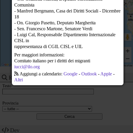
23
Comunista
- Manfred Bergmann, Casa dei Diritti Sociali - Dicembre
18
- On. Giorgio Pasetto, Deputato Margherita
- Sen. Francesco Martone, Senatore Verdi
- Luigi Cal, Responsabile Dipartimento Internazionale
CISL in
rappresentanza di CGIL CISL e UIL
Per maggiori informazioni:
Comitato italiano per i diritti dei migranti
iucci@ilo.org
Aggiungi a calendario:
Google
-
Outlook
-
Apple
-
Ricerca eventi
Altri
Testo
Provincia
Dev