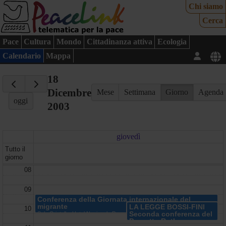
Chi siamo
Cerca
Pace
Cultura
Mondo
Cittadinanza attiva
Ecologia
Calendario
Mappa
18
Dicembre
Mese
Settimana
Giorno
Agenda
oggi
2003
giovedì
Tutto il
giorno
08
09
Conferenza della Giornata internazionale del
migrante
LA LEGGE BOSSI-FINI
10
Seconda conferenza del
Sala Cristallo, Hotel Nazionale P.zza Montecitorio - Roma (RM)
Progetto Ruth