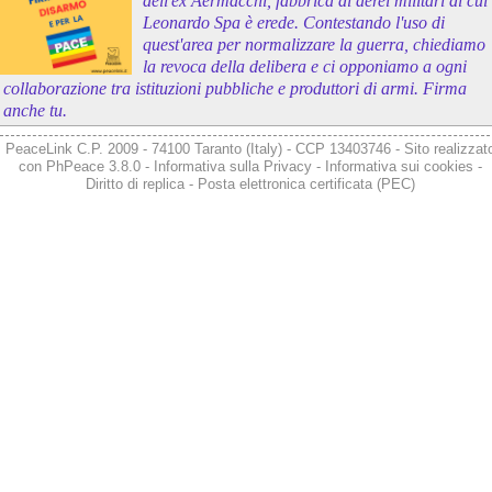
dell'ex Aermacchi, fabbrica di aerei militari di cui
Leonardo Spa è erede. Contestando l'uso di
quest'area per normalizzare la guerra, chiediamo
la revoca della delibera e ci opponiamo a ogni
collaborazione tra istituzioni pubbliche e produttori di armi. Firma
anche tu.
PeaceLink C.P. 2009 - 74100 Taranto (Italy) - CCP 13403746 - Sito realizzat
con
PhPeace 3.8.0
-
Informativa sulla Privacy
-
Informativa sui cookies
-
Diritto di replica
-
Posta elettronica certificata (PEC)