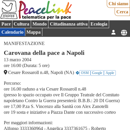
Chi siamo
Cerca
Pace
Cultura
Mondo
Cittadinanza attiva
Ecologia
Calendario
Mappa
MANIFESTAZIONE
Carovana della pace a Napoli
13 marzo 2004
ore 16:00 (Durata: 5 ore)
Cesare Rossaroll n.48, Napoli (NA)
OSM
Google
Apple
Percorso:
ore 16.00 raduno a via Cesare Rossaroll n.48
(presso lo spazio occupato ove Il Gruppo Teatrale del Comitato
napoletano Contro la Guerra presenterà: B.B.B.: 20 DI Guerra)
ore 17,00 P.za S. Vincenzo alla Sanità con Alex Zanotelli
ore 19 sosta e iniziative a Piazza Dante con successivo corteo
Per maggiori informazioni:
Alfonso 3333360964 - Angelica 3337361675 - Roberto