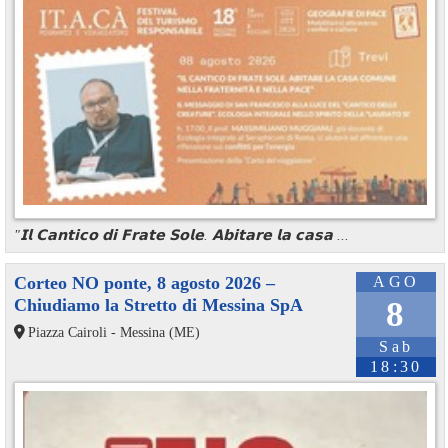
"𝗜𝗹 𝗖𝗮𝗻𝘁𝗶𝗰𝗼 𝗱𝗶 𝗙𝗿𝗮𝘁𝗲 𝗦𝗼𝗹𝗲. 𝗔𝗯𝗶𝘁𝗮𝗿𝗲 𝗹𝗮 𝗰𝗮𝘀𝗮 ...
Corteo NO ponte, 8 agosto 2026 –
AGO
Chiudiamo la Stretto di Messina SpA
8
Piazza Cairoli - Messina (ME)
Sab
18:30