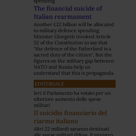
spending
The financial suicide of
Italian rearmament
Another £22 billion will be allocated
to military defence spending.
Minister Giorgetti invoked Article
52 of the Constitution to say that
"the defence of the Fatherland is a
sacred duty of the citizen". But the
figures on the military gap between
NATO and Russia help us
understand that this is propaganda.
EDITORIALE
Ieri il Parlamento ha votato per un
ulteriore aumento delle spese
militari
Il suicidio finanziario del
riarmo italiano
Altri 22 miliardi saranno destinati
alle spese militari difesa. Il ministro