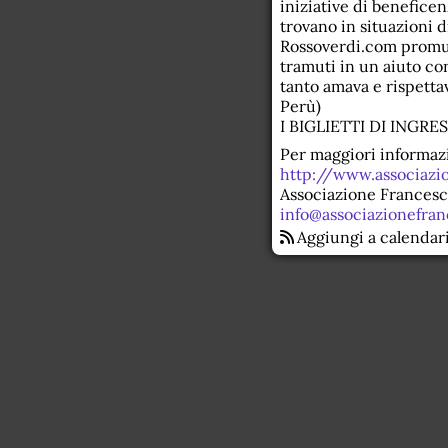
iniziative di beneficenz
trovano in situazioni 
Rossoverdi.com promuo
tramuti in un aiuto co
tanto amava e rispettava
Perù)
I BIGLIETTI DI INGR
Per maggiori informazi
http://www.associazio
Associazione Francesc
info@associazionefran
Aggiungi a calendar