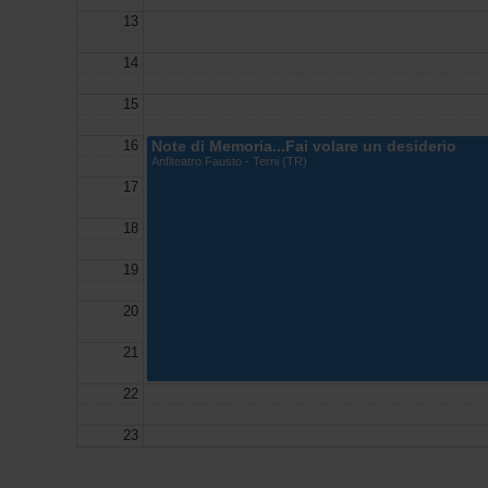
13
14
15
16
Note di Memoria...Fai volare un desiderio
Anfiteatro Fausto - Terni (TR)
17
18
19
20
21
22
23