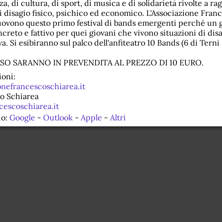
a, di cultura, di sport, di musica e di solidarietà rivolte a ra
di disagio fisico, psichico ed economico. L'Associazione Fran
vono questo primo festival di bands emergenti perché un g
ncreto e fattivo per quei giovani che vivono situazioni di di
. Si esibiranno sul palco dell'anfiteatro 10 Bands (6 di Terni - 
ESSO SARANNO IN PREVENDITA AL PREZZO DI 10 EURO.
oni:
nefrancescoschiarea.it
o Schiarea
cescoschiarea.it
io:
Google
-
Outlook
-
Apple
-
Altri