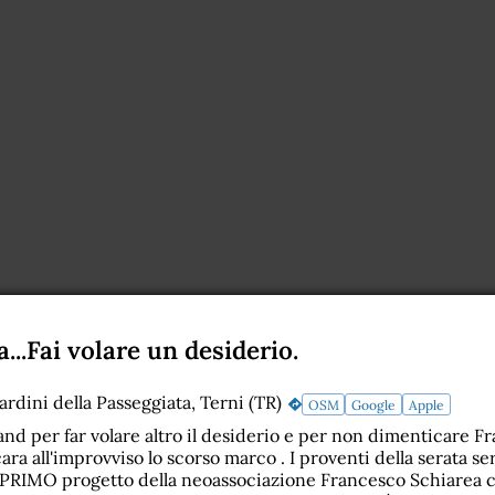
..Fai volare un desiderio.
ardini della Passeggiata, Terni (TR)
OSM
Google
Apple
and per far volare altro il desiderio e per non dimenticare F
ra all'improvviso lo scorso marco . I proventi della serata s
PRIMO progetto della neoassociazione Francesco Schiarea c