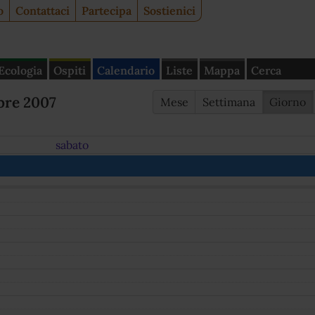
o
Contattaci
Partecipa
Sostienici
Ecologia
Ospiti
Calendario
Liste
Mappa
Cerca
bre 2007
Mese
Settimana
Giorno
sabato