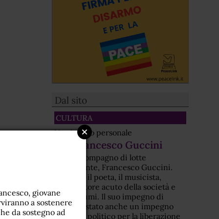
Dal sito
CULTURA
Un ricordo personale
Per Francesco Guccini
Era un compagno di lotte
nonviolente, Francesco Guccini.
Non solo il poeta, il musicista,
l'osservatore acuto della società e
rancesco, giovane
dei costumi. Il suo impegno di
erviranno a sostenere
artista è stato anche un impegno
he da sostegno ad
morale e politico per la liberazione