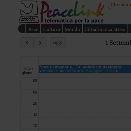
Chi siam
Pace
Cultura
Mondo
Cittadinanza attiva
1 Settem
oggi
Note di memoria...Fai volare un desiderio.
Tutto il
Anfiteatro Fausto, Giardini della Passeggiata - Terni (TR)
giorno
08
09
10
11
12