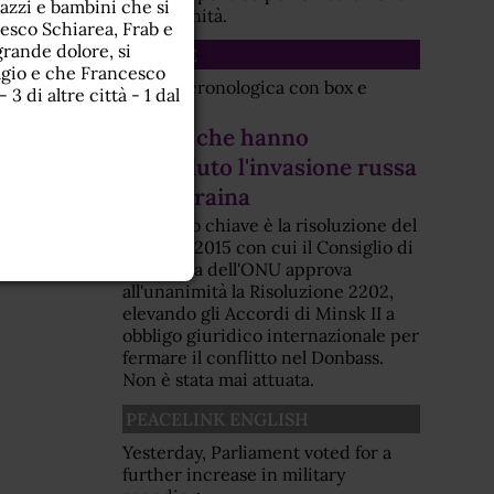
gazzi e bambini che si
dell'umanità.
cesco Schiarea, Frab e
rande dolore, si
SCHEDE
sagio e che Francesco
Scheda cronologica con box e
3 di altre città - 1 dal
allegati
Eventi che hanno
preceduto l'invasione russa
dell'Ucraina
Elemento chiave è la risoluzione del
febbraio 2015 con cui il Consiglio di
Sicurezza dell'ONU approva
all'unanimità la Risoluzione 2202,
elevando gli Accordi di Minsk II a
obbligo giuridico internazionale per
fermare il conflitto nel Donbass.
Non è stata mai attuata.
PEACELINK ENGLISH
Yesterday, Parliament voted for a
further increase in military