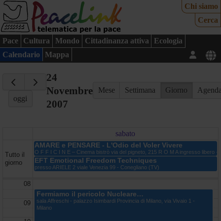
Chi siamo
Cerca
Pace
Cultura
Mondo
Cittadinanza attiva
Ecologia
Calendario
Mappa
24
Novembre
Mese
Settimana
Giorno
Agend
oggi
2007
sabato
AMARE e PENSARE - L'Odio del Voler Vivere
O F F I C I N E – Cinema bistrò via del pigneto, 215 R O M A ingresso libero 
Tutto il
EFT Emotional Freedom Techniques
giorno
presso ARIELE 2 viale Venezia 99 - Conegliano (TV)
08
Fermiamo il pericolo Nucleare…
sala Affreschi - palazzo Isimbardi Provincia di Milano, via Vivaio 1 -
09
Milano