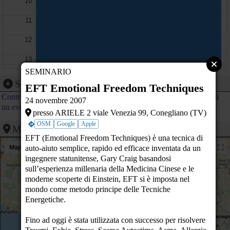
10
11
12
13
SEMINARIO
14
Segnalazione evento
EFT Emotional Freedom Techniques
Contribuisci al calendario di PeaceLink inviando la segnalazione di
15
24 novembre 2007
un evento
presso ARIELE 2 viale Venezia 99, Conegliano (TV)
16
OSM
Google
Apple
Mappa
EMERGENCY, Incontro pubblico a Taranto
Sala degli Specchi- Palazzo di Città - Taranto (TA)
17
EFT (Emotional Freedom Techniques) è una tecnica di
auto-aiuto semplice, rapido ed efficace inventata da un
18
ingegnere statunitense, Gary Craig basandosi
sull’esperienza millenaria della Medicina Cinese e le
19
moderne scoperte di Einstein, EFT si è imposta nel
mondo come metodo principe delle Tecniche
20
concerto spettacolo di flamenco
Note di stile: sfilata,
Energetiche.
concerto e poesia
- Roma (RM)
La serata si svolgerà presso la
21
Sala E.Musa in via Cavallotti 7 a
Fino ad oggi è stata utilizzata con successo per risolvere
Como. - Como (CO)