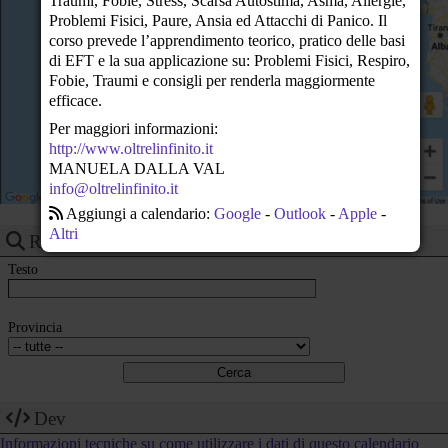
Traumi, Fobie, Stress, Scarsa Autostima, Asma, Allergie,
22
Problemi Fisici, Paure, Ansia ed Attacchi di Panico. Il
corso prevede l’apprendimento teorico, pratico delle basi
23
di EFT e la sua applicazione su: Problemi Fisici, Respiro,
Fobie, Traumi e consigli per renderla maggiormente
efficace.
Per maggiori informazioni:
http://www.oltrelinfinito.it
MANUELA DALLA VAL
info@oltrelinfinito.it
Aggiungi a calendario:
Google
-
Outlook
-
Apple
-
Altri
Ricerca eventi
Testo
Provincia
Dev
Informazioni tecniche su come utilizzare i dati di questo calendario