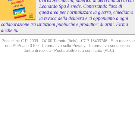
dell'ex Aermacchi, fabbrica di aerei militari di cui
Leonardo Spa è erede. Contestando l'uso di
quest'area per normalizzare la guerra, chiediamo
la revoca della delibera e ci opponiamo a ogni
collaborazione tra istituzioni pubbliche e produttori di armi. Firma
anche tu.
PeaceLink C.P. 2009 - 74100 Taranto (Italy) - CCP 13403746 - Sito realizzat
con
PhPeace 3.8.0
-
Informativa sulla Privacy
-
Informativa sui cookies
-
Diritto di replica
-
Posta elettronica certificata (PEC)