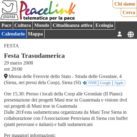
Chi siamo
Cerca
Pace
Cultura
Mondo
Cittadinanza attiva
Ecologia
Calendario
Mappa
FESTA
Festa Trasudamerica
29 marzo 2008
ore 20:00
Mensa delle Ferrovie dello Stato - Strada delle Grondaie, 4
(Siena, nei pressi dela Coop), Siena (SI)
OSM
Google
Apple
Ore 15,30: Presso i locali della Coop alle Grondaie (II Piano):
presentazione dei progetti Mani tese in Guatemala e visione dvd
sui progetti di Mani tese in Guatemala
Dalle 20:Festa sudamericana organizzata da Mani Tese Siena in
collaborazione con l'Associazione Peruviana di Siena con buffet
(piatti peruviani e italiani) e balli sudamericani
Per maggiori informazioni: