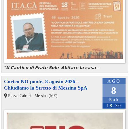
"𝗜𝗹 𝗖𝗮𝗻𝘁𝗶𝗰𝗼 𝗱𝗶 𝗙𝗿𝗮𝘁𝗲 𝗦𝗼𝗹𝗲. 𝗔𝗯𝗶𝘁𝗮𝗿𝗲 𝗹𝗮 𝗰𝗮𝘀𝗮 ...
Corteo NO ponte, 8 agosto 2026 –
AGO
Chiudiamo la Stretto di Messina SpA
8
Piazza Cairoli - Messina (ME)
Sab
18:30