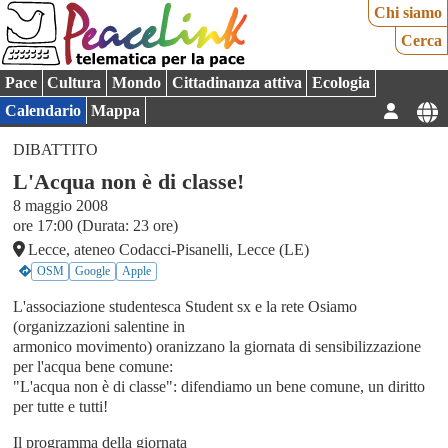
Chi siamo
Cerca
Pace
Cultura
Mondo
Cittadinanza attiva
Ecologia
Calendario
Mappa
DIBATTITO
L'Acqua non è di classe!
8 maggio 2008
ore 17:00 (Durata: 23 ore)
Lecce, ateneo Codacci-Pisanelli, Lecce (LE)
OSM
Google
Apple
L'associazione studentesca Student sx e la rete Osiamo
(organizzazioni salentine in
armonico movimento) oranizzano la giornata di sensibilizzazione
per l'acqua bene comune:
"L'acqua non è di classe": difendiamo un bene comune, un diritto
per tutte e tutti!
Il programma della giornata