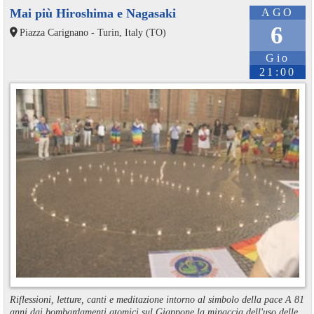
Mai più Hiroshima e Nagasaki
AGO
6
Piazza Carignano - Turin, Italy (TO)
Gio
21:00
Riflessioni, letture, canti e meditazione intorno al simbolo della pace A 81
anni dai bombardamenti atomici sul Giappone la minaccia dell'uso delle