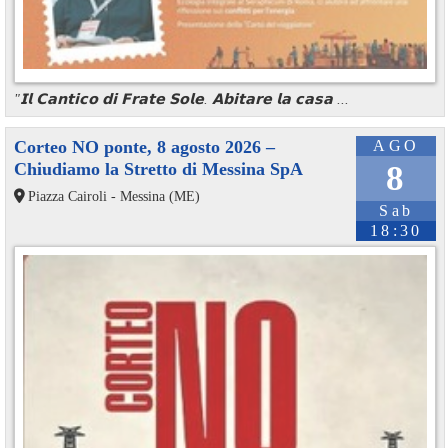
"𝗜𝗹 𝗖𝗮𝗻𝘁𝗶𝗰𝗼 𝗱𝗶 𝗙𝗿𝗮𝘁𝗲 𝗦𝗼𝗹𝗲. 𝗔𝗯𝗶𝘁𝗮𝗿𝗲 𝗹𝗮 𝗰𝗮𝘀𝗮 ...
Corteo NO ponte, 8 agosto 2026 –
AGO
Chiudiamo la Stretto di Messina SpA
8
Piazza Cairoli - Messina (ME)
Sab
18:30