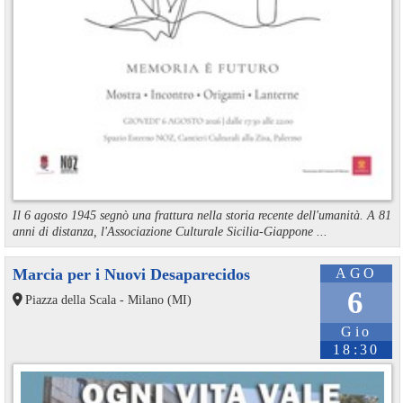
Il 6 agosto 1945 segnò una frattura nella storia recente dell'umanità. A 81
anni di distanza, l'Associazione Culturale Sicilia-Giappone ...
Marcia per i Nuovi Desaparecidos
AGO
6
Piazza della Scala - Milano (MI)
Gio
18:30