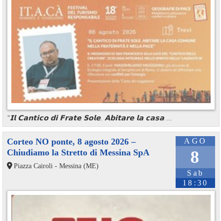
"𝗜𝗹 𝗖𝗮𝗻𝘁𝗶𝗰𝗼 𝗱𝗶 𝗙𝗿𝗮𝘁𝗲 𝗦𝗼𝗹𝗲. 𝗔𝗯𝗶𝘁𝗮𝗿𝗲 𝗹𝗮 𝗰𝗮𝘀𝗮 ...
Corteo NO ponte, 8 agosto 2026 –
AGO
Chiudiamo la Stretto di Messina SpA
8
Piazza Cairoli - Messina (ME)
Sab
18:30