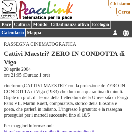
Chi siamo
Cerca
Pace
Cultura
Mondo
Cittadinanza attiva
Ecologia
Calendario
Mappa
RASSEGNA CINEMATOGRAFICA
Cattivi Maestri? ZERO IN CONDOTTA di
Vigo
20 aprile 2004
ore 21:05 (Durata: 1 ore)
cineforum,CATTIVI MAESTRI? con la proiezione de ZERO IN
CONDOTTA di Vigo (1933) che dura una quarantina di minuti.
Ospite un prof. di Teoria della Letteratura della Università di Parigi
Paris VII, Martin Rueff, comparatista, storico della filosofia e
poeta, che parlerà in italiano. L'ingresso è gratutito e la rassegna
proseguirà per i martedì successivi fino al 18/5
Per maggiori informazioni:
http://www.economia.unibo.it; www.argonline.it