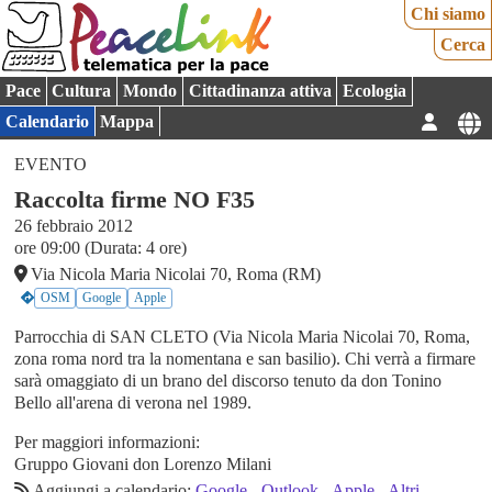
Chi siamo
Cerca
Pace
Cultura
Mondo
Cittadinanza attiva
Ecologia
Calendario
Mappa
EVENTO
Raccolta firme NO F35
26 febbraio 2012
ore 09:00 (Durata: 4 ore)
Via Nicola Maria Nicolai 70, Roma (RM)
OSM
Google
Apple
Parrocchia di SAN CLETO (Via Nicola Maria Nicolai 70, Roma,
zona roma nord tra la nomentana e san basilio). Chi verrà a firmare
sarà omaggiato di un brano del discorso tenuto da don Tonino
Bello all'arena di verona nel 1989.
Per maggiori informazioni:
Gruppo Giovani don Lorenzo Milani
Aggiungi a calendario:
Google
-
Outlook
-
Apple
-
Altri