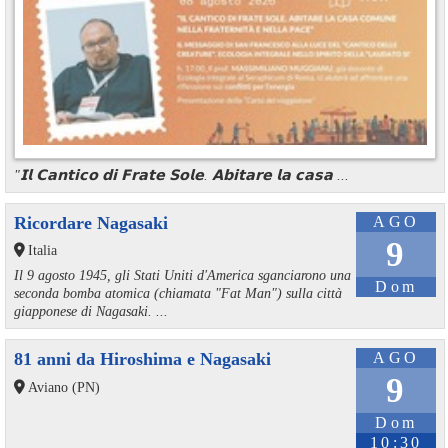
"𝗜𝗹 𝗖𝗮𝗻𝘁𝗶𝗰𝗼 𝗱𝗶 𝗙𝗿𝗮𝘁𝗲 𝗦𝗼𝗹𝗲. 𝗔𝗯𝗶𝘁𝗮𝗿𝗲 𝗹𝗮 𝗰𝗮𝘀𝗮 ...
Ricordare Nagasaki
AGO
9
Italia
Il 9 agosto 1945, gli Stati Uniti d'America sganciarono una
Dom
seconda bomba atomica (chiamata "Fat Man") sulla città
giapponese di Nagasaki. ...
81 anni da Hiroshima e Nagasaki
AGO
9
Aviano (PN)
Dom
10:30