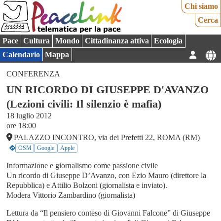
Chi siamo
Cerca
Pace
Cultura
Mondo
Cittadinanza attiva
Ecologia
Calendario
Mappa
CONFERENZA
UN RICORDO DI GIUSEPPE D'AVANZO
(Lezioni civili: Il silenzio è mafia)
18 luglio 2012
ore 18:00
PALAZZO INCONTRO, via dei Prefetti 22, ROMA (RM)
OSM
Google
Apple
Informazione e giornalismo come passione civile
Un ricordo di Giuseppe D’Avanzo, con Ezio Mauro (direttore la
Repubblica) e Attilio Bolzoni (giornalista e inviato).
Modera Vittorio Zambardino (giornalista)
Lettura da “Il pensiero conteso di Giovanni Falcone” di Giuseppe