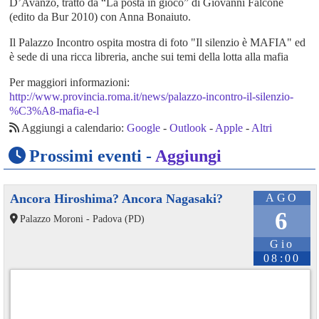
D’Avanzo, tratto da “La posta in gioco” di Giovanni Falcone
(edito da Bur 2010) con Anna Bonaiuto.
Il Palazzo Incontro ospita mostra di foto "Il silenzio è MAFIA" ed
è sede di una ricca libreria, anche sui temi della lotta alla mafia
Per maggiori informazioni:
http://www.provincia.roma.it/news/palazzo-incontro-il-silenzio-
%C3%A8-mafia-e-l
Aggiungi a calendario:
Google
-
Outlook
-
Apple
-
Altri
Prossimi eventi -
Aggiungi
Ancora Hiroshima? Ancora Nagasaki?
AGO
6
Palazzo Moroni - Padova (PD)
Gio
08:00