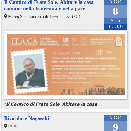
Il Cantico di Frate Sole. Abitare la casa
AGO
comune nella fraternità e nella pace
8
Museo San Francesco di Trevi - Trevi (PG)
Sab
17:00
"𝗜𝗹 𝗖𝗮𝗻𝘁𝗶𝗰𝗼 𝗱𝗶 𝗙𝗿𝗮𝘁𝗲 𝗦𝗼𝗹𝗲. 𝗔𝗯𝗶𝘁𝗮𝗿𝗲 𝗹𝗮 𝗰𝗮𝘀𝗮 ...
Ricordare Nagasaki
AGO
9
Italia