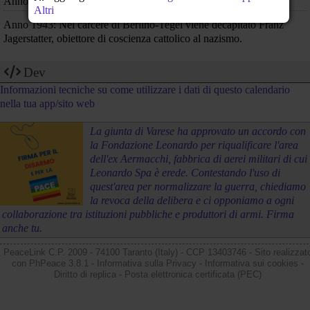
Anno 1945: La seconda bomba atomica distrugge Nagasaki
Altri
Anno 1943: Nel carcere di Berlino-Tegel viene decapitato Franz
Jagerstatter, obiettore di coscienza cattolico al nazismo.
Dev
Informazioni tecniche su come utilizzare i dati di questo calendario
nella tua app/sito web
La giunta di Varese ha approvato un accordo con
la Fondazione Leonardo per riqualificare l'area
dell'ex Aermacchi, fabbrica di aerei militari di cui
Leonardo Spa è erede. Contestando l'uso di
quest'area per normalizzare la guerra, chiediamo
la revoca della delibera e ci opponiamo a ogni
collaborazione tra istituzioni pubbliche e produttori di armi. Firma
anche tu.
PeaceLink C.P. 2009 - 74100 Taranto (Italy) - CCP 13403746 - Sito realizzat
con
PhPeace 3.8.1
-
Informativa sulla Privacy
-
Informativa sui cookies
-
Diritto di replica
-
Posta elettronica certificata (PEC)