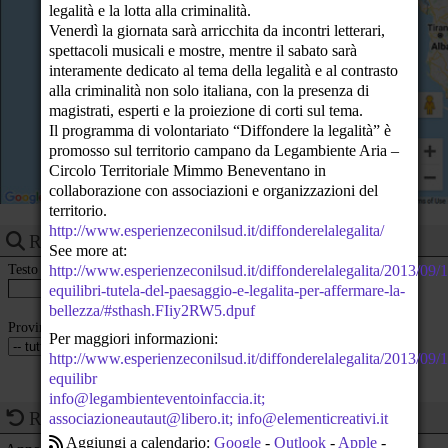
legalità e la lotta alla criminalità.
23
Venerdì la giornata sarà arricchita da incontri letterari,
spettacoli musicali e mostre, mentre il sabato sarà
interamente dedicato al tema della legalità e al contrasto
alla criminalità non solo italiana, con la presenza di
magistrati, esperti e la proiezione di corti sul tema.
Il programma di volontariato “Diffondere la legalità” è
promosso sul territorio campano da Legambiente Aria –
Circolo Territoriale Mimmo Beneventano in
collaborazione con associazioni e organizzazioni del
territorio.
http://www.esperienzeconilsud.it/diffonderelalegalita/
Ricerca eventi
See more at:
Testo
http://www.esperienzeconilsud.it/diffonderelalegalita/2013/09/1
equilibri-tutela-del-paesaggio-e-legalita-per-affermare-la-
bellezza/#sthash.FIiy2RW5.dpuf
Provincia
Per maggiori informazioni:
http://www.esperienzeconilsud.it/diffonderelalegalita/2013/09/1
equilibr
info@legambienteventoinfaccia.it;
Ricorrenze del giorno
associazioneautaut@libero.it; info@elementicreativi.it
Aggiungi a calendario:
Google
-
Outlook
-
Apple
-