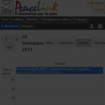
Chi siamo
Cerca
Pace
Cultura
Mondo
Cittadinanza attiva
Ecologia
Calendario
Mappa
20
Settembre
Mese
Settimana
Giorno
Agend
oggi
2013
venerdì
Festival EQUILIBRI”, letteratura,arte e legalità
Tutto il
piazza Aldo Moro - BATTIPAGLIA (SA)
giorno
08
09
10