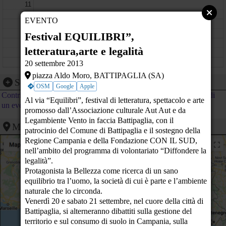
11
EVENTO
12
Festival EQUILIBRI”,
13
letteratura,arte e legalità
14
20 settembre 2013
piazza Aldo Moro, BATTIPAGLIA (SA)
15
Segnalazione evento
OSM
Google
Apple
Contribuisci al calendario di PeaceLink inviando la segnalazione di
Al via “Equilibri”, festival di letteratura, spettacolo e arte
16
un evento
promosso dall’Associazione culturale Aut Aut e da
17
Legambiente Vento in faccia Battipaglia, con il
Mappa
patrocinio del Comune di Battipaglia e il sostegno della
18
Regione Campania e della Fondazione CON IL SUD,
nell’ambito del programma di volontariato “Diffondere la
19
legalità”.
Protagonista la Bellezza come ricerca di un sano
20
equilibrio tra l’uomo, la società di cui è parte e l’ambiente
naturale che lo circonda.
21
Venerdì 20 e sabato 21 settembre, nel cuore della città di
Battipaglia, si alterneranno dibattiti sulla gestione del
22
territorio e sul consumo di suolo in Campania, sulla