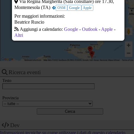
Via Regina Margherita (Sala consiliare) ore 17.30,
23
Montemesola (TA)
OSM
Google
Apple
Per maggiori informazioni:
Beatrice Ruscio
Aggiungi a calendario:
Google
-
Outlook
-
Apple
-
Altri
Ricerca eventi
Testo
Provincia
Dev
Informazioni tecniche su come utilizzare i dati di questo calendario