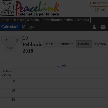
Chi siamo
Cerca
Pace
Cultura
Mondo
Cittadinanza attiva
Ecologia
Calendario
Mappa
19
Febbraio
Mese
Settimana
Giorno
Agenda
oggi
2018
lunedì
Tutto il
giorno
08
09
10