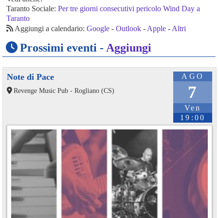
Taranto Sociale:
Per tre giorni consecutivi pericolo Wind Day a
Taranto
Aggiungi a calendario:
Google
-
Outlook
-
Apple
-
Altri
Prossimi eventi -
Aggiungi
Note di Pace
AGO
7
Revenge Music Pub - Rogliano (CS)
Ven
19:00