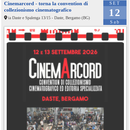
Cinemarcord - torna la convention di
SET
collezionismo cinematografico
12
ia Daste e Spalenga 13/15 - Daste, Bergamo (BG)
Sab