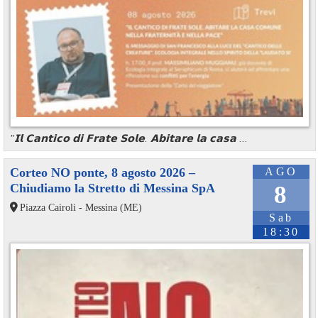
"𝗜𝗹 𝗖𝗮𝗻𝘁𝗶𝗰𝗼 𝗱𝗶 𝗙𝗿𝗮𝘁𝗲 𝗦𝗼𝗹𝗲. 𝗔𝗯𝗶𝘁𝗮𝗿𝗲 𝗹𝗮 𝗰𝗮𝘀𝗮 ...
Corteo NO ponte, 8 agosto 2026 –
AGO
Chiudiamo la Stretto di Messina SpA
8
Piazza Cairoli - Messina (ME)
Sab
18:30