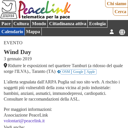
Chi siamo
Cerca
Pace
Cultura
Mondo
Cittadinanza attiva
Ecologia
Calendario
Mappa
EVENTO
Wind Day
3 gennaio 2019
Ridurre le esposizioni nel quartiere Tamburi (a ridosso del quale
sorge l'ILVA)., Taranto (TA)
OSM
Google
Apple
L'allerta segnalata dall'ARPA Puglia sul suo sito web. A rischio i
soggetti più vulnerabili della zona vicina al polo industriale:
bambini, anziani, asmatici, immunodepressi, cardiopatici.
Consultare le raccomandazioni della ASL.
Per maggiori informazioni:
Associazione PeaceLink
volontari@peacelink.it
Vedi anche: