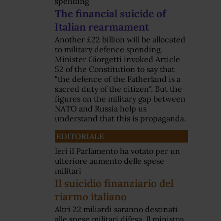
spending
The financial suicide of
Italian rearmament
Another £22 billion will be allocated
to military defence spending.
Minister Giorgetti invoked Article
52 of the Constitution to say that
"the defence of the Fatherland is a
sacred duty of the citizen". But the
figures on the military gap between
NATO and Russia help us
understand that this is propaganda.
EDITORIALE
Ieri il Parlamento ha votato per un
ulteriore aumento delle spese
militari
Il suicidio finanziario del
riarmo italiano
Altri 22 miliardi saranno destinati
alle spese militari difesa. Il ministro