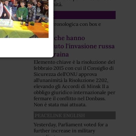
dell'umanità.
SCHEDE
Scheda cronologica con box e
allegati
Eventi che hanno
preceduto l'invasione russa
dell'Ucraina
Elemento chiave è la risoluzione del
febbraio 2015 con cui il Consiglio di
Sicurezza dell'ONU approva
all'unanimità la Risoluzione 2202,
elevando gli Accordi di Minsk II a
obbligo giuridico internazionale per
fermare il conflitto nel Donbass.
Non è stata mai attuata.
PEACELINK ENGLISH
Yesterday, Parliament voted for a
further increase in military