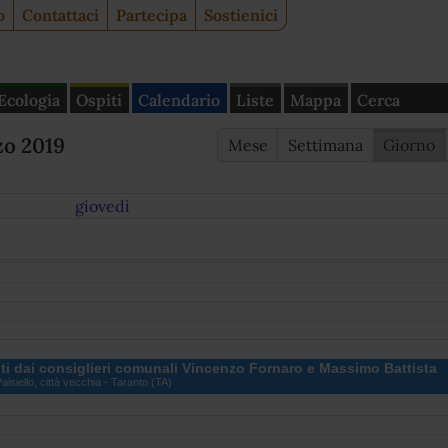
o
Contattaci
Partecipa
Sostienici
Ecologia
Ospiti
Calendario
Liste
Mappa
Cerca
zo 2019
Mese
Settimana
Giorno
giovedì
nuti dai consiglieri comunali Vincenzo Fornaro e Massimo Battista
isiello, città vecchia - Taranto (TA)