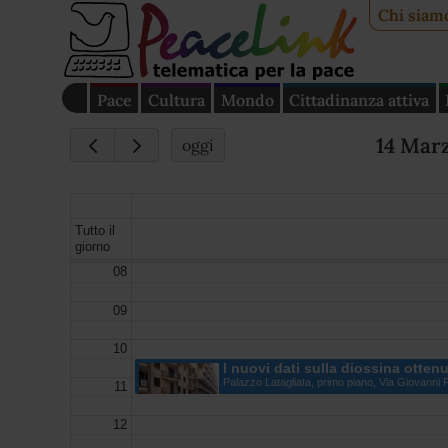
Chi siam
Pace
Cultura
Mondo
Cittadinanza attiva
14 Mar
oggi
Tutto il
giorno
08
09
10
I nuovi dati sulla diossina otte
Palazzo Latagliata, primo piano, Via Giovanni Pa
11
12