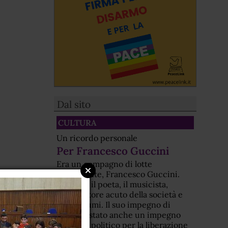
Dal sito
CULTURA
Un ricordo personale
Per Francesco Guccini
Era un compagno di lotte
nonviolente, Francesco Guccini.
Non solo il poeta, il musicista,
l'osservatore acuto della società e
dei costumi. Il suo impegno di
artista è stato anche un impegno
morale e politico per la liberazione