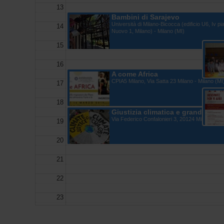
13
Bambini di Sarajevo
Università di Milano-Bicocca (edificio U6, Iv p
14
Nuovo 1, Milano) - Milano (MI)
15
16
A come Africa
CPIA5 Milano, Via Satta 23 Milano - Milano (MI
17
18
Giustizia climatica e grandi oper
Via Federico Confalonieri 3, 20124 Milan, Italy 
19
20
21
22
23