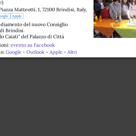
e)
azza Matteotti, 1, 72100 Brindisi, Italy,
oogle
Apple
sediamento del nuovo Consiglio
i Brindisi.
lo Caiati" del Palazzo di Città
ioni:
evento su Facebook
io:
Google
-
Outlook
-
Apple
-
Altri