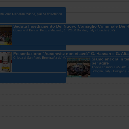
iano, Aula Riccardo Massa, piazza dell’Ateneo
Seduta Insediamento Del Nuovo Consiglio Comunale Dei R
Comune di Brindisi Piazza Matteotti, 1, 72100 Brindisi, Italy - Brindisi (BR)
)
Presentazione "Auschwitz non vi avrà" G. Hassan e G. Alt
Chiesa di San Paolo EremitaVia de' Vavotici, Brindisi, Italy - Brindisi (BR)
Siamo ancora in t
per agire
e: verso il corteo di Roma
Tpovia casarini 17/5, 4013
- Milano (MI)
Bologna, Italy - Bologna (