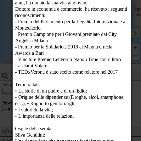
anni, ha donato la sua vita ai giovani.
Monferrato
23
La Tenda Live - Viale
Dottore in economia e commercio, ha ricevuto i seguenti
Monte Kosica 91,
riconoscimenti:
41121 Modena -
Modena (MO)
- Premio del Parlamento per la Legalità Internazionale a
Montecitorio
- Premio Campione per i Giovani premiato dai City
Angels a Milano
- Premio per la Solidarietà 2018 al Magna Grecia
Awards a Bari
- Vincitore Premio Letterario Napoli Time con il libro
Lasciami Volare
- TEDxVerona è stato scelto come relatore nel 2017
Ricerca eventi
Temi trattati:
Testo
• La storia di un padre e di un figlio;
• Origine delle dipendenze (Droghe, alcol, smartphone,
Provincia
ecc.); • Rapporto genitori/figli;
• I valori della vita;
• L’importanza delle relazioni
Ospite della serata:
Dev
Silva Gentilini:
Informazioni tecniche su come utilizzare i dati di questo calendario