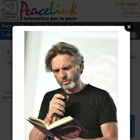
Chi siamo
Cerca
Pace
Cultura
Mondo
Cittadinanza attiva
Ecologia
Calendario
Mappa
27
Marzo
Mese
Settimana
Giorno
Agenda
oggi
2019
mercoledì
Tutto il
giorno
08
09
La Transizione Energetica è Ora!
Ravenna - Ravenna (RA)
10