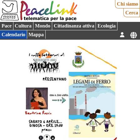
Chi siamo
Cerca
Pace
Cultura
Mondo
Cittadinanza attiva
Ecologia
Calendario
Mappa