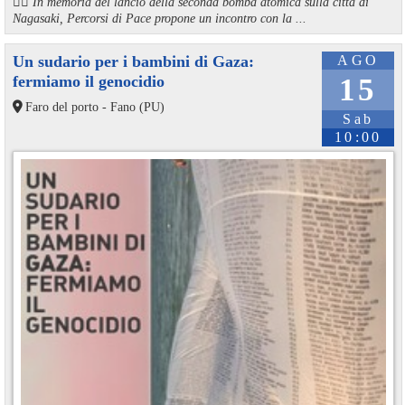
🏳️‍🌈 In memoria del lancio della seconda bomba atomica sulla città di
Nagasaki, Percorsi di Pace propone un incontro con la ...
Un sudario per i bambini di Gaza:
AGO
fermiamo il genocidio
15
Faro del porto - Fano (PU)
Sab
10:00