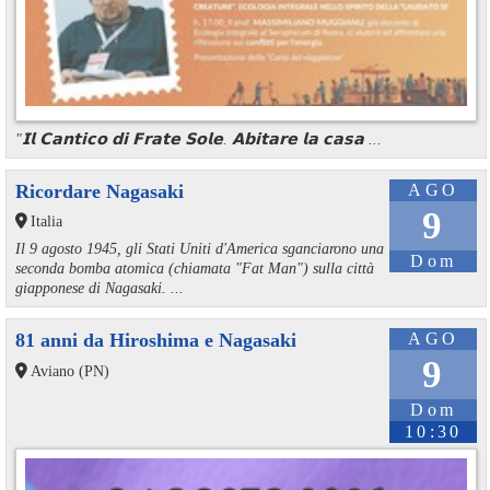
"𝗜𝗹 𝗖𝗮𝗻𝘁𝗶𝗰𝗼 𝗱𝗶 𝗙𝗿𝗮𝘁𝗲 𝗦𝗼𝗹𝗲. 𝗔𝗯𝗶𝘁𝗮𝗿𝗲 𝗹𝗮 𝗰𝗮𝘀𝗮 ...
Ricordare Nagasaki
AGO
9
Italia
Il 9 agosto 1945, gli Stati Uniti d'America sganciarono una
Dom
seconda bomba atomica (chiamata "Fat Man") sulla città
giapponese di Nagasaki. ...
81 anni da Hiroshima e Nagasaki
AGO
9
Aviano (PN)
Dom
10:30