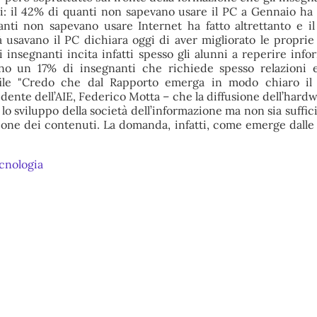
: il 42% di quanti non sapevano usare il PC a Gennaio ha
anti non sapevano usare Internet ha fatto altrettanto e i
ià usavano il PC dichiara oggi di aver migliorato le proprie
i insegnanti incita infatti spesso gli alunni a reperire info
ino un 17% di insegnanti che richiede spesso relazioni 
file "Credo che dal Rapporto emerga in modo chiaro il
sidente dell’AIE, Federico Motta – che la diffusione dell’hard
o sviluppo della società dell’informazione ma non sia suffic
ione dei contenuti. La domanda, infatti, come emerge dalle 
cnologia