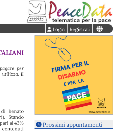
Login
Registrati
ALIANI
 pagare per
 utilizza. E
 di Renato
ri). Stando
(pari al 43%
Prossimi appuntamenti
i contenuti