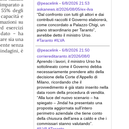
@peacelink
 - 
6/8/2026 21:53
 imparato a
askanews.it/2026/08/05/ex-ilva
l 55% degli
“Dal confronto con tutti gli attori e dai 
 capacità e
contributi raccolti il Governo elaborerà, 
rmazioni su
come concordato a Palazzo Chigi, un 
ed esercizi
piano straordinario per Taranto”, 
 dato – ha
avrebbe detto il ministro Urso.
ware sia una
#
Taranto
#
ILVA
iente senza
indagini, è
@peacelink
 - 
6/8/2026 21:50
corriereditaranto.it/2026/08/0
Aprendo i lavori, il ministro Urso ha 
sottolineato come il Governo debba 
necessariamente prendere atto della 
decisione della Corte d’Appello di 
Milano, ricordando che il 
provvedimento è già stato inserito nella 
data room della procedura di vendita. 
“Alla luce del nuovo scenario – ha 
spiegato – Jindal ha presentato una 
proposta aggiornata sull’intero 
perimetro aziendale che tiene conto 
della chiusura dell’area a caldo e che i 
commissari stanno valutando”.
#
ILVA
#
Taranto