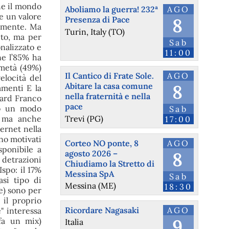
he il mondo
Aboliamo la guerra! 232ª
AGO
re un valore
Presenza di Pace
8
tamente. Ma
Turin, Italy (TO)
uto, ma per
Sab
nalizzato e
11:00
ne l’85% ha
 metà (49%)
Il Cantico di Frate Sole.
AGO
elocità del
Abitare la casa comune
8
amenti E la
nella fraternità e nella
 Iard Franco
pace
do un modo
Sab
Trevi (PG)
i ma anche
17:00
ernet nella
no motivati
Corteo NO ponte, 8
AGO
sponibile a
agosto 2026 –
8
 detrazioni
Chiudiamo la Stretto di
Ispo: il 17%
Messina SpA
Sab
asi tipo di
Messina (ME)
18:30
re) sono per
 il proprio
Ricordare Nagasaki
AGO
" interessa
9
fa un mix)
Italia