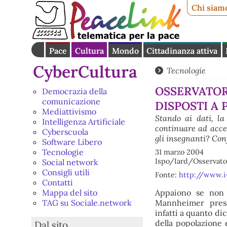
Chi siam
Pace
Cultura
Mondo
Cittadinanza attiva
CyberCultura
Tecnologie
OSSERVATOR
Democrazia della
comunicazione
DISPOSTI A 
Mediattivismo
Stando ai dati, la
Intelligenza Artificiale
continuare ad acced
Cyberscuola
gli insegnanti? Con
Software Libero
Tecnologie
31 marzo 2004
Ispo/Iard/Osservato
Social network
Consigli utili
Fonte:
http://www.i
Contatti
Appaiono se non a
Mappa del sito
Mannheimer presen
TAG su Sociale.network
infatti a quanto dic
della popolazione 
Dal sito