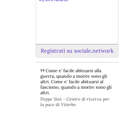
Registrati su sociale.network
Come e' facile abituarsi alla
@peacelink
 - 
6/8/2026 21:45
guerra, quando a morire sono gli
borsaitaliana.it/borsa/notizie
altri. Come e' facile abituarsi al
Si sta ragionando su un piano B per 
fascismo, quando a morire sono gli
Taranto dopo la chiusura dell’area a 
altri.
caldo dell’ILVA?
Peppe Sini - Centro di ricerca per
#
ILVA
#
Taranto
la pace di Viterbo
@peacelink
 - 
6/8/2026 21:41
cronachetarantine.it/index.php
il Governo ha manifestato l’intenzione 
di predisporre un provvedimento 
straordinario per attenuare le 