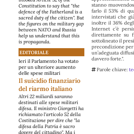
stanno muovendosi
Constitution to say that "the
farlo il 53% di qu
defence of the Fatherland is a
intervistati che g
sacred duty of the citizen". But
inoltre il 36% degl
the figures on the military gap
Internet c’è pers
between NATO and Russia
direttamente su 
help us understand that this
sottolineato il pre
is propaganda.
precondizione per l
EDITORIALE
un’adeguata diffus
davvero forte.".
Ieri il Parlamento ha votato
per un ulteriore aumento
Parole chiave:
te
delle spese militari
Il suicidio finanziario
del riarmo italiano
Altri 22 miliardi saranno
destinati alle spese militari
difesa. Il ministro Giorgetti ha
richiamato l'articolo 52 della
Costituzione per dire che "la
difesa della Patria è sacro
dovere del cittadino". Ma i