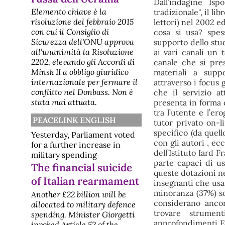
Dall’indagine Is
Elemento chiave è la
tradizionale", il lib
risoluzione del febbraio 2015
lettori) nel 2002 ed
con cui il Consiglio di
cosa si usa? spes
Sicurezza dell'ONU approva
supporto dello stud
all'unanimità la Risoluzione
ai vari canali un 
2202, elevando gli Accordi di
canale che si pres
Minsk II a obbligo giuridico
materiali a supp
internazionale per fermare il
attraverso i focus
conflitto nel Donbass. Non è
che il servizio a
stata mai attuata.
presenta in forma 
tra l’utente e l’er
PEACELINK ENGLISH
tutor privato on-l
specifico (da quell
Yesterday, Parliament voted
con gli autori , ec
for a further increase in
dell’Istituto Iard F
military spending
parte capaci di u
The financial suicide
queste dotazioni ne
of Italian rearmament
insegnanti che usan
minoranza (37%) so
Another £22 billion will be
considerano anco
allocated to military defence
trovare strumen
spending. Minister Giorgetti
approfondimenti E’ 
invoked Article 52 of the