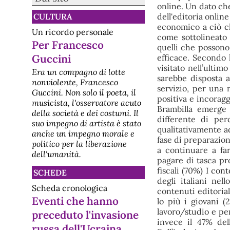
online. Un dato che
dell'editoria onlin
CULTURA
economico a ciò c
Un ricordo personale
come sottolineato
Per Francesco
quelli che possono
Guccini
efficace. Secondo 
visitato nell’ulti
Era un compagno di lotte
sarebbe disposta 
nonviolente, Francesco
servizio, per una
Guccini. Non solo il poeta, il
positiva e incoragg
musicista, l'osservatore acuto
Brambilla emerge 
della società e dei costumi. Il
differente di pe
suo impegno di artista è stato
qualitativamente a
anche un impegno morale e
fase di preparazion
politico per la liberazione
a continuare a fa
dell'umanità.
pagare di tasca pro
fiscali (70%) I cont
SCHEDE
degli italiani nel
Scheda cronologica
contenuti editorial
Eventi che hanno
lo più i giovani (
lavoro/studio e per
preceduto l'invasione
invece il 47% del
russa dell'Ucraina