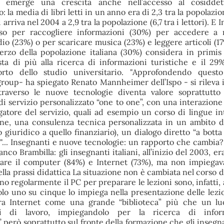
po emerge una crescita anche nell’accesso al cosiddet
ro: la media di libri letti in un anno era di 2,3 tra la popolazio
 arriva nel 2004 a 2,9 tra la popolazione (6,7 tra i lettori). E 
so per raccogliere informazioni (30%) per accedere a m
io (23%) o per scaricare musica (23%) e leggere articoli (17
terzo della popolazione italiana (30%) considera in primis 
ta di più alla ricerca di informazioni turistiche e il 29
orto dello studio universitario. "Approfondendo quest
 group- ha spiegato Renato Mannheimer dell’Ispo - si rileva 
ttraverso le nuove tecnologie diventa valore soprattutt
di servizio personalizzato “one to one”, con una interazione
ogatore del servizio, quali ad esempio un corso di lingue int
ine, una consulenza tecnica personalizzata in un ambito d
o giuridico a quello finanziario), un dialogo diretto “a botta
c"... Insegnanti e nuove tecnologie: un rapporto che cambia?
ranco Brambilla: gli insegnanti italiani, all’inizio del 2003, e
sare il computer (84%) e Internet (73%), ma non impiega
lla prassi didattica La situazione non è cambiata nel corso d
o regolarmente il PC per preparare le lezioni sono, infatti,
lo uno su cinque lo impiega nella presentazione delle lezi
ra Internet come una grande “biblioteca” più che un lu
ti di lavoro, impiegandolo per la ricerca di infor
però soprattutto sul fronte della formazione che gli insegnan