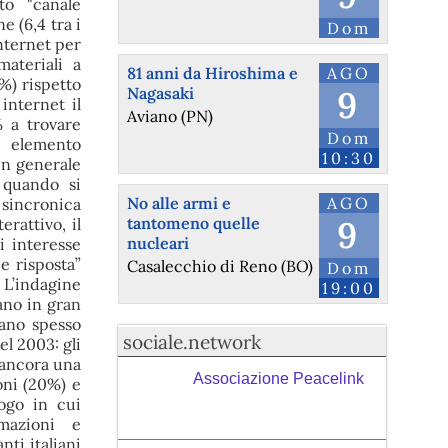
to "canale
ne (6,4 tra i
Dom
Internet per
ateriali a
81 anni da Hiroshima e
AGO
%) rispetto
Nagasaki
9
internet il
Aviano (PN)
% a trovare
Dom
o elemento
10:30
in generale
o quando si
No alle armi e
AGO
 sincronica
tantomeno quelle
9
erattivo, il
nucleari
i interesse
 e risposta”
Casalecchio di Reno (BO)
Dom
 L’indagine
19:00
rano in gran
vano spesso
sociale.network
el 2003: gli
 ancora una
Associazione Peacelink
oni (20%) e
ogo in cui
mazioni e
ti italiani