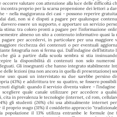
 occorre valutare con attenzione alla luce delle difficoltà c
e incontra proprio per la scarsa propensione dei lettori a da
he - nella magigoranza dei casi - possono reperire gratui
 dai dati, non si è dispsti a pagare per qualunque conten
 davvero essere un supporto, e apportare un servizio perso
la stima: tra coloro pronti a pagare per l'informazione onli
mo semestre almeno un sito a contenuto informativo quasi la
a pagare per accedervi, in particolare per una maggiore v
 maggiore ricchezza dei contenuti o per eventuali aggiorn
iante fotografia non si ferma qui. Dall’indagine dell’Istituto
che già a partire dalla scuola sembra si stia insinuan
rcepire la disponibilità di contenuti non solo numeros
deguati. Gli insegnanti che hanno integrato stabilmente Int
e delle lezioni (ma non ancora in quella di presentazione) so
rne uso: quasi un intervistato su due sarebbe persino di
pria (43%) e addirittura tre su quattro, se fossero possibili
enuti digitali: quando il servizio diventa valore – l’indagine 
lo scegliere quale canale utilizzare per accedere a qualsi
i, cita in prevalenza le tecnologie (internet, cd rom, cellula
24%) gli studenti (26%) chi usa abitualmente internet per
 il proprio svago (31%) il cosiddetto approccio "tradizionale
la popolazione il 13% utilizza entrambe le formule (ne 