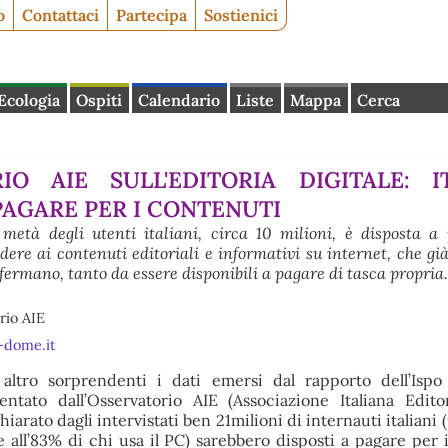
o
Contattaci
Partecipa
Sostienici
Ecologia
Ospiti
Calendario
Liste
Mappa
Cerca
IO AIE SULL'EDITORIA DIGITALE: IT
PAGARE PER I CONTENUTI
 metà degli utenti italiani, circa 10 milioni, è disposta a
ere ai contenuti editoriali e informativi su internet, che già
fermano, tanto da essere disponibili a pagare di tasca propria.
rio AIE
-dome.it
ltro sorprendenti i dati emersi dal rapporto dell’Ispo
tato dall’Osservatorio AIE (Associazione Italiana Edito
hiarato dagli intervistati ben 21milioni di internauti italiani 
e all’83% di chi usa il PC) sarebbero disposti a pagare per 