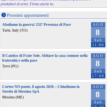
produttori di armi. Firma anche tu.
Prossimi appuntamenti
Aboliamo la guerra! 232ª Presenza di Pace
AGO
8
Turin, Italy (TO)
Sab
11:00
Il Cantico di Frate Sole. Abitare la casa comune nella
AGO
fraternità e nella pace
8
Trevi (PG)
Sab
17:00
Corteo NO ponte, 8 agosto 2026 – Chiudiamo la
AGO
Stretto di Messina SpA
8
Messina (ME)
Sab
18:30