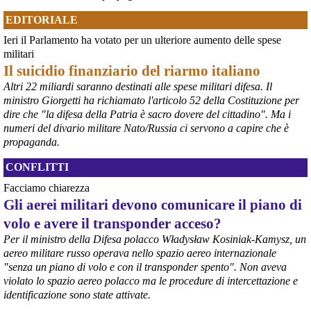
chiesto alle rappresentanze del territorio di formulare proposte 
concrete per definirne i contenuti. Casartigiani valuta positivamente 
EDITORIALE
questa disponibilità.
Ieri il Parlamento ha votato per un ulteriore aumento delle spese
#
ILVA
#
Taranto
militari
Il suicidio finanziario del riarmo italiano
Altri 22 miliardi saranno destinati alle spese militari difesa. Il
ministro Giorgetti ha richiamato l'articolo 52 della Costituzione per
dire che "la difesa della Patria è sacro dovere del cittadino". Ma i
numeri del divario militare Nato/Russia ci servono a capire che è
propaganda.
CONFLITTI
Facciamo chiarezza
Gli aerei militari devono comunicare il piano di
@peacelink
 - 
6/8/2026 21:36
volo e avere il transponder acceso?
giornalerossoblu.it/ex-ilva-sc
Nel tavolo convocato al Ministero delle Imprese e del Made in Italy, 
Per il ministro della Difesa polacco Władysław Kosiniak-Kamysz, un
il Governo ha annunciato l’intenzione di predisporre un 
aereo militare russo operava nello spazio aereo internazionale
provvedimento straordinario per attenuare le conseguenze 
"senza un piano di volo e con il transponder spento". Non aveva
economiche e sociali dello stop dell’area a caldo, invitando le 
violato lo spazio aereo polacco ma le procedure di intercettazione e
rappresentanze del territorio a presentare proposte operative.
identificazione sono state attivate.
#
ILVA
#
Taranto