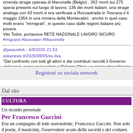
orrenda strage operaia di Marcinelle (Belgio) ; 262 morti sui 275 
operai presenti sul luogo di lavoro; 136 dei morti italiani; una strage 
analoga con 43 morti si era verificata a Roccastrada in Toscana il 4 
maggio 1954 in una miniera della Montecatini ; anche in quel caso 
molti erano “immigrati”, in questo caso dalle regioni italiane più 
povere.
Vito Totire, portavoce RETE NAZIONALE LAVORO SICURO
#
migranti
#
lavoratori
#
Marcinelle
@peacelink
 - 
6/8/2026 21:53
askanews.it/2026/08/05/ex-ilva
“Dal confronto con tutti gli attori e dai contributi raccolti il Governo 
elaborerà, come concordato a Palazzo Chigi, un piano straordinario 
per Taranto”, avrebbe detto il ministro Urso.
Registrati su sociale.network
#
Taranto
#
ILVA
@peacelink
 - 
6/8/2026 21:50
Dal sito
corriereditaranto.it/2026/08/0
Aprendo i lavori, il ministro Urso ha sottolineato come il Governo 
CULTURA
debba necessariamente prendere atto della decisione della Corte 
Un ricordo personale
d’Appello di Milano, ricordando che il provvedimento è già stato 
inserito nella data room della procedura di vendita. “Alla luce del 
Per Francesco Guccini
nuovo scenario – ha spiegato – Jindal ha presentato una proposta 
Era un compagno di lotte nonviolente, Francesco Guccini. Non solo
aggiornata sull’intero perimetro aziendale che tiene conto della 
il poeta, il musicista, l'osservatore acuto della società e dei costumi.
chiusura dell’area a caldo e che i commissari stanno valutando”.