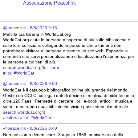
Associazione Peacelink
@peacelink
 - 
8/8/2026 9:16
Metti la tua libreria in WorldCat.org
WorldCat.org aiuta le persone a saperne di più sulle biblioteche e 
sulle loro collezioni, collegando le persone che altrimenti non 
potrebbero visitare di persona o tramite un sito web. Espande le 
comunità che servi personalizzando e localizzando l'esperienza per 
le persone a cui tieni di più.
search.worldcat.org/for-librar
#
libri
#
WorldCat
@peacelink
 - 
8/8/2026 9:00
WorldCat è il catalogo bibliografico online più grande del mondo. 
Gestito da OCLC, collega i dati di decine di migliaia di biblioteche in 
oltre 120 Paesi. Permette di cercare libri, e-book, articoli, musica e 
video, mostrando quali biblioteche vicine possiedono il materiale.
search.worldcat.org/it
#
cultura
#
libri
#
WorldCat
@peacelink
 - 
8/8/2026 8:49
Non possiamo dimenticare l’8 agosto 1956, anniversario della 