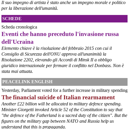
Il suo impegno di artista è stato anche un impegno morale e politico
#
ILVA
#
Taranto
per la liberazione dell'umanità.
SCHEDE
Scheda cronologica
Eventi che hanno preceduto l'invasione russa
dell'Ucraina
Elemento chiave è la risoluzione del febbraio 2015 con cui il
Consiglio di Sicurezza dell'ONU approva all'unanimità la
Risoluzione 2202, elevando gli Accordi di Minsk II a obbligo
giuridico internazionale per fermare il conflitto nel Donbass. Non è
stata mai attuata.
@peacelink
 - 
6/8/2026 21:45
borsaitaliana.it/borsa/notizie
PEACELINK ENGLISH
Si sta ragionando su un piano B per Taranto dopo la chiusura 
dell’area a caldo dell’ILVA?
Yesterday, Parliament voted for a further increase in military spending
#
ILVA
#
Taranto
The financial suicide of Italian rearmament
@peacelink
 - 
6/8/2026 21:41
Another £22 billion will be allocated to military defence spending.
Minister Giorgetti invoked Article 52 of the Constitution to say that
cronachetarantine.it/index.php
il Governo ha manifestato l’intenzione di predisporre un 
"the defence of the Fatherland is a sacred duty of the citizen". But the
provvedimento straordinario per attenuare le conseguenze 
figures on the military gap between NATO and Russia help us
economiche e sociali della prevista fermata dell’area a caldo e ha 
understand that this is propaganda.