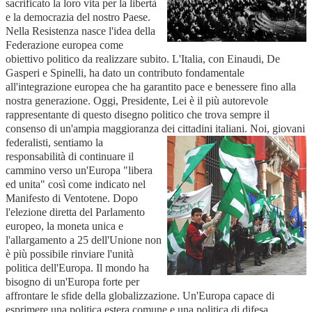
sacrificato la loro vita per la libertà
e la democrazia del nostro Paese.
Nella Resistenza nasce l'idea della
Federazione europea come
obiettivo politico da realizzare subito. L'Italia, con Einaudi, De
Gasperi e Spinelli, ha dato un contributo fondamentale
all'integrazione europea che ha garantito pace e benessere fino alla
nostra generazione. Oggi, Presidente, Lei è il più autorevole
rappresentante di questo disegno politico che trova sempre il
consenso di un'ampia maggioranza dei cittadini italiani.
Noi, giovani
federalisti, sentiamo la
responsabilità di continuare il
cammino verso un'Europa "libera
ed unita" così come indicato nel
Manifesto di Ventotene. Dopo
l'elezione diretta del Parlamento
europeo, la moneta unica e
l'allargamento a 25 dell'Unione non
è più possibile rinviare l'unità
politica dell'Europa. Il mondo ha
bisogno di un'Europa forte per
affrontare le sfide della globalizzazione. Un'Europa capace di
esprimere una politica estera comune e una politica di difesa