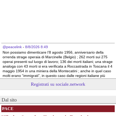
@peacelink
 - 
8/8/2026 8:49
Non possiamo dimenticare l’8 agosto 1956, anniversario della 
orrenda strage operaia di Marcinelle (Belgio) ; 262 morti sui 275 
operai presenti sul luogo di lavoro; 136 dei morti italiani; una strage 
analoga con 43 morti si era verificata a Roccastrada in Toscana il 4 
maggio 1954 in una miniera della Montecatini ; anche in quel caso 
molti erano “immigrati”, in questo caso dalle regioni italiane più 
povere.
Registrati su sociale.network
Vito Totire, portavoce RETE NAZIONALE LAVORO SICURO
#
migranti
#
lavoratori
#
Marcinelle
Dal sito
PACE