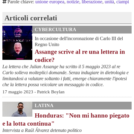
Parole chiave:
unione europea
,
notizie
,
liberazione
,
unità
,
ciampi
Articoli correlati
CYBERCULTURA
In occasione dell'incoronazione di Carlo III del
Regno Unito
Assange scrive al re una lettera in
codice?
La lettera che Julian Assange ha scritto il 5 maggio 2023 al re
Carlo solleva molteplici domande. Senza indugiare in dietrologia e
limitandosi a valutare soltanto i fatti, emerge chiaramente l'ipotesi
che la lettera possa veicolare un messaggio in codice.
17 maggio 2023 - Patrick Boylan
LATINA
Honduras: "Non mi hanno piegato
e la lotta continua"
Intervista a Raúl Álvarez detenuto politico