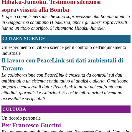
Hibaku-Jumoku. Testimoni silenziosi
sopravvissuti alla Bomba
Proprio come le persone che sono sopravvissute alla bomba atomica
in Giappone si chiamano Hibakusha, anche gli alberi sopravvissuti
hanno un titolo onorifico. Si chiamano Hibaku-Jumoku.
CITIZEN SCIENCE
@peacelink
 - 
6/8/2026 21:53
askanews.it/2026/08/05/ex-ilva
Un esperimento di citizen science per il controllo dell'inquinamento
“Dal confronto con tutti gli attori e dai contributi raccolti il Governo 
industriale
elaborerà, come concordato a Palazzo Chigi, un piano straordinario 
Il lavoro con PeaceLink sui dati ambientali di
per Taranto”, avrebbe detto il ministro Urso.
Taranto
#
Taranto
#
ILVA
La collaborazione con PeaceLink è cresciuta da controlli sui dati
@peacelink
 - 
6/8/2026 21:50
ambientali a un sistema continuativo di analisi e allerta. Omniscope
corriereditaranto.it/2026/08/0
prepara e conserva il dato; PeaceLink lo porta nel confronto con
Aprendo i lavori, il ministro Urso ha sottolineato come il Governo 
cittadini, giornalisti e istituzioni. E così le informazioni diventano
debba necessariamente prendere atto della decisione della Corte 
accessibili e verificabili.
d’Appello di Milano, ricordando che il provvedimento è già stato 
inserito nella data room della procedura di vendita. “Alla luce del 
CULTURA
nuovo scenario – ha spiegato – Jindal ha presentato una proposta 
aggiornata sull’intero perimetro aziendale che tiene conto della 
Un ricordo personale
chiusura dell’area a caldo e che i commissari stanno valutando”.
Per Francesco Guccini
#
ILVA
#
Taranto
Era un compagno di lotte nonviolente, Francesco Guccini. Non solo