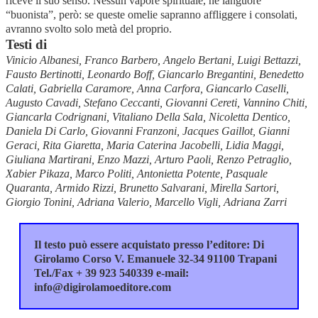
riceve il suo senso. Nessun vapore spirituale, né languore
“buonista”, però: se queste omelie sapranno affliggere i consolati,
avranno svolto solo metà del proprio.
Testi di
Vinicio Albanesi, Franco Barbero, Angelo Bertani, Luigi Bettazzi,
Fausto Bertinotti, Leonardo Boff, Giancarlo Bregantini, Benedetto
Calati, Gabriella Caramore, Anna Carfora, Giancarlo Caselli,
Augusto Cavadi, Stefano Ceccanti, Giovanni Cereti, Vannino Chiti,
Giancarla Codrignani, Vitaliano Della Sala, Nicoletta Dentico,
Daniela Di Carlo, Giovanni Franzoni, Jacques Gaillot, Gianni
Geraci, Rita Giaretta, Maria Caterina Jacobelli, Lidia Maggi,
Giuliana Martirani, Enzo Mazzi, Arturo Paoli, Renzo Petraglio,
Xabier Pikaza, Marco Politi, Antonietta Potente, Pasquale
Quaranta, Armido Rizzi, Brunetto Salvarani, Mirella Sartori,
Giorgio Tonini, Adriana Valerio, Marcello Vigli, Adriana Zarri
Il testo può essere acquistato presso l’editore: Di
Girolamo Corso V. Emanuele 32-34 91100 Trapani
Tel./Fax + 39 923 540339 e-mail:
info@digirolamoeditore.com