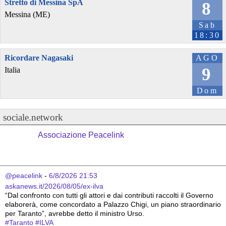
Stretto di Messina SpA
8
Messina (ME)
Sab
18:30
Ricordare Nagasaki
AGO
9
Italia
Dom
sociale.network
Associazione Peacelink
@peacelink
 - 
6/8/2026 21:53
askanews.it/2026/08/05/ex-ilva
“Dal confronto con tutti gli attori e dai contributi raccolti il Governo 
elaborerà, come concordato a Palazzo Chigi, un piano straordinario 
per Taranto”, avrebbe detto il ministro Urso.
#
Taranto
#
ILVA