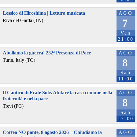
Lessico di Hiroshima | Lettura musicata
AGO
7
Riva del Garda (TN)
Ven
21:00
Aboliamo la guerra! 232ª Presenza di Pace
AGO
8
Turin, Italy (TO)
Sab
11:00
Il Cantico di Frate Sole. Abitare la casa comune nella
AGO
fraternità e nella pace
8
Trevi (PG)
Sab
17:00
Corteo NO ponte, 8 agosto 2026 – Chiudiamo la
AGO