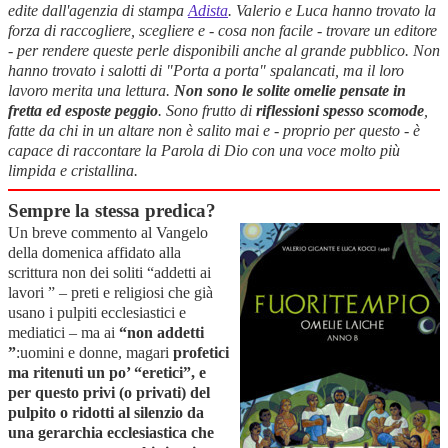
edite dall'agenzia di stampa
Adista
. Valerio e Luca hanno trovato la
forza di raccogliere, scegliere e - cosa non facile - trovare un editore
- per rendere queste perle disponibili anche al grande pubblico. Non
hanno trovato i salotti di "Porta a porta" spalancati, ma il loro
lavoro merita una lettura.
Non sono le solite omelie pensate in
fretta ed esposte peggio
. Sono frutto di
riflessioni spesso scomode
,
fatte da chi in un altare non è salito mai e - proprio per questo - è
capace di raccontare la Parola di Dio con una voce molto più
limpida e cristallina.
Sempre la stessa predica?
Un breve commento al Vangelo
della domenica affidato alla
scrittura non dei soliti “addetti ai
lavori ” – preti e religiosi che già
usano i pulpiti ecclesiastici e
mediatici – ma ai
“non addetti
”
:uomini e donne, magari
profetici
ma ritenuti un po’ “eretici”, e
per questo privi (o privati) del
pulpito o ridotti al silenzio da
una gerarchia ecclesiastica che