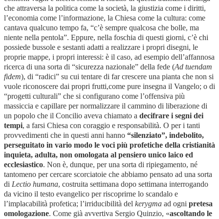
che attraversa la politica come la società, la giustizia come i diritti,
l’economia come l’informazione, la Chiesa come la cultura: come
cantava qualcuno tempo fa, “c’è sempre qualcosa che bolle, ma
niente nella pentola”. Eppure, nella foschia di questi giorni, c’è chi
possiede bussole e sestanti adatti a realizzare i propri disegni, le
proprie mappe, i propri interessi: è il caso, ad esempio dell’affannosa
ricerca di una sorta di “sicurezza nazionale” della fede (
Ad tuendam
fidem
), di “radici” su cui tentare di far crescere una pianta che non si
vuole riconoscere dai propri frutti,come pure insegna il Vangelo; o di
“progetti culturali” che si configurano come l’offensiva più
massiccia e capillare per normalizzare il cammino di liberazione di
un popolo che il Concilio aveva chiamato a
decifrare i segni dei
tempi
, a farsi Chiesa con coraggio e responsabilità. O per i tanti
provvedimenti che in questi anni hanno
“silenziato”, indebolito,
perseguitato in vario modo le voci più profetiche della cristianità
inquieta, adulta, non omologata al pensiero unico laico ed
ecclesiastico
. Non è, dunque, per una sorta di ripiegamento, né
tantomeno per cercare scorciatoie che abbiamo pensato ad una sorta
di
Lectio humana
, costruita settimana dopo settimana interrogando
da vicino il testo evangelico per riscoprirne lo scandalo e
l’implacabilità profetica; l’irriducibilità del
kerygma
ad ogni
pretesa
omologazione
. Come già avvertiva Sergio Quinzio, «
ascoltando le