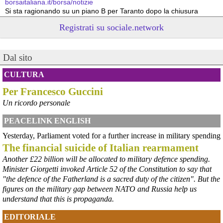
borsaitaliana.it/borsa/notizie
Si sta ragionando su un piano B per Taranto dopo la chiusura 
dell’area a caldo dell’ILVA?
Registrati su sociale.network
#
ILVA
#
Taranto
@peacelink
 - 
6/8/2026 21:41
Dal sito
cronachetarantine.it/index.php
il Governo ha manifestato l’intenzione di predisporre un 
provvedimento straordinario per attenuare le conseguenze 
CULTURA
economiche e sociali della prevista fermata dell’area a caldo e ha 
Per Francesco Guccini
chiesto alle rappresentanze del territorio di formulare proposte 
concrete per definirne i contenuti. Casartigiani valuta positivamente 
Un ricordo personale
questa disponibilità.
#
ILVA
#
Taranto
PEACELINK ENGLISH
Yesterday, Parliament voted for a further increase in military spending
The financial suicide of Italian rearmament
Another £22 billion will be allocated to military defence spending.
Minister Giorgetti invoked Article 52 of the Constitution to say that
"the defence of the Fatherland is a sacred duty of the citizen". But the
figures on the military gap between NATO and Russia help us
understand that this is propaganda.
EDITORIALE