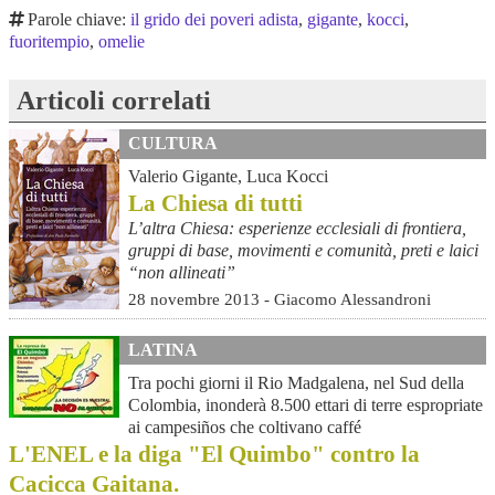
Parole chiave:
il grido dei poveri adista
,
gigante
,
kocci
,
fuoritempio
,
omelie
Articoli correlati
CULTURA
Valerio Gigante, Luca Kocci
La Chiesa di tutti
L’altra Chiesa: esperienze ecclesiali di frontiera,
gruppi di base, movimenti e comunità, preti e laici
“non allineati”
28 novembre 2013 - Giacomo Alessandroni
LATINA
Tra pochi giorni il Rio Madgalena, nel Sud della
Colombia, inonderà 8.500 ettari di terre espropriate
ai campesiños che coltivano caffé
L'ENEL e la diga "El Quimbo" contro la
Cacicca Gaitana.