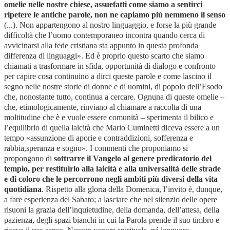
omelie nelle nostre chiese, assuefatti come siamo a sentirci
ripetere le antiche parole, non ne capiamo più nemmeno il senso
(...). Non appartengono al nostro linguaggio, e forse la più grande
difficoltà che l’uomo contemporaneo incontra quando cerca di
avvicinarsi alla fede cristiana sta appunto in questa profonda
differenza di linguaggi». Ed è proprio questo scarto che siamo
chiamati a trasformare in sfida, opportunità di dialogo e confronto
per capire cosa continuino a dirci queste parole e come lascino il
segno nelle nostre storie di donne e di uomini, di popolo dell’Esodo
che, nonostante tutto, continua a cercare. Ognuna di queste omelie –
che, etimologicamente, rinviano al chiamare a raccolta di una
moltitudine che è e vuole essere comunità – sperimenta il bilico e
l’equilibrio di quella laicità che Mario Cuminetti diceva essere a un
tempo «assunzione di aporie e contraddizioni, sofferenza e
rabbia,speranza e sogno». I commenti che proponiamo si
propongono di
sottrarre il Vangelo al genere predicatorio del
tempio, per restituirlo alla laicità e alla universalità delle strade
e di coloro che le percorrono negli ambiti più diversi della vita
quotidiana
. Rispetto alla gloria della Domenica, l’invito è, dunque,
a fare esperienza del Sabato; a lasciare che nel silenzio delle opere
risuoni la grazia dell’inquietudine, della domanda, dell’attesa, della
pazienza, degli spazi bianchi in cui la Parola prende il suo timbro e