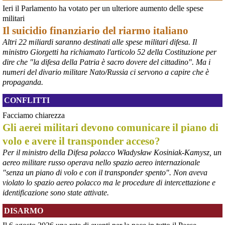
Ieri il Parlamento ha votato per un ulteriore aumento delle spese
@peacelink
 - 
6/8/2026 21:36
militari
giornalerossoblu.it/ex-ilva-sc
Il suicidio finanziario del riarmo italiano
Nel tavolo convocato al Ministero delle Imprese e del Made in Italy, 
Altri 22 miliardi saranno destinati alle spese militari difesa. Il
il Governo ha annunciato l’intenzione di predisporre un 
ministro Giorgetti ha richiamato l'articolo 52 della Costituzione per
provvedimento straordinario per attenuare le conseguenze 
dire che "la difesa della Patria è sacro dovere del cittadino". Ma i
economiche e sociali dello stop dell’area a caldo, invitando le 
rappresentanze del territorio a presentare proposte operative.
numeri del divario militare Nato/Russia ci servono a capire che è
#
ILVA
#
Taranto
propaganda.
CONFLITTI
Facciamo chiarezza
Gli aerei militari devono comunicare il piano di
volo e avere il transponder acceso?
Per il ministro della Difesa polacco Władysław Kosiniak-Kamysz, un
aereo militare russo operava nello spazio aereo internazionale
"senza un piano di volo e con il transponder spento". Non aveva
violato lo spazio aereo polacco ma le procedure di intercettazione e
identificazione sono state attivate.
@peacelink
 - 
6/8/2026 21:35
DISARMO
Ultimi cento milioni di euro per l’ex Ilva, poi non saranno più 
possibili nuovi aiuti di Stato. Lo ha confermato il ministro Adolfo 