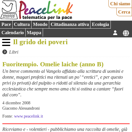
Chi siamo
Cerca
Pace
Cultura
Mondo
Cittadinanza attiva
Ecologia
Calendario
Mappa
Il grido dei poveri
Libri
Fuoritempio. Omelie laiche (anno B)
Un breve commento al Vangelo affidato alla scrittura di uomini e
donne, magari profetici ma ritenuti un po’ “eretici”, e per questo
privi (o privati) del pulpito o ridotti al silenzio da una gerarchia
ecclesiastica che sempre meno ama chi si ostina a cantare “fuori
dal coro”.
4 dicembre 2008
Giacomo Alessandroni
Fonte:
www.peacelink.it
Riceviamo e - volentieri - pubblichiamo una raccolta di omelie, già