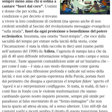
sempre meno ama chi si ostina a
cantare “fuori dal coro”
. Uomini
e donne che per scelta, per
condizione o per decreto si trovano
a vivere la loro condizione di credenti (ma spesso anche di non
credenti sensibili al fascino del rivoluzionario messaggio evangelico)
“sulla strada”,
fuori da ogni protezione o benedizione del potere
ecclesiastico
. Insomma, una omelia “fuori-tempio”, che esce dalla
sacralità del tempio per entrare nella laicità della storia, come
l’Incarnazione: è stata la sfida raccolta in dieci anni (siamo partiti
nell’autunno del 1998) da
Adista
, l’agenzia di stampa laica che da
più di 40 anni diffonde informazione religiosa a tutto campo e senza
reticenze. Tante apparenti contraddizioni unite ad un’iniziativa che –
per come è nata – è stata a suo modo dirompente come questa
portano con sé una riflessione profonda e radicale sul senso della
laicità; e non solo per questa esperienza della Parola, portata fuori
dal perimetro che disegna a
eparatezza el templum fidare ’aperto ell
’agorà n ui e nterpretazioni confliggono
. Si tratta, in realtà, di fare i
conti fino in fondo con le violente trasformazioni che stanno
cambiando questo nostro inquieto presente, sempre più simile per
paradosso al falso movimento di un “fermo-immagine” che non
lascia spazio ad attesa alcuna, né a senso ulteriore. Uno
still-life
dai
contorni vaghi e incerti sembra il ritratto di questa transizione lunga