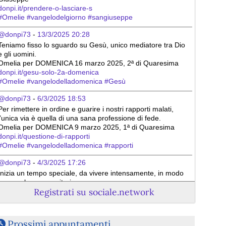
donpi.it/prendere-o-lasciare-s
#
Omelie
#
vangelodelgiorno
#
sangiuseppe
@donpi73
 - 
13/3/2025 20:28
Teniamo fisso lo sguardo su Gesù, unico mediatore tra Dio 
e gli uomini.
Omelia per DOMENICA 16 marzo 2025, 2ª di Quaresima
donpi.it/gesu-solo-2a-domenica
#
Omelie
#
vangelodelladomenica
#
Gesù
@donpi73
 - 
6/3/2025 18:53
Per rimettere in ordine e guarire i nostri rapporti malati, 
l’unica via è quella di una sana professione di fede.
Omelia per DOMENICA 9 marzo 2025, 1ª di Quaresima
donpi.it/questione-di-rapporti
#
Omelie
#
vangelodelladomenica
#
rapporti
@donpi73
 - 
4/3/2025 17:26
Inizia un tempo speciale, da vivere intensamente, in modo 
personale e comunitario.
Registrati su sociale.network
Omelia per mercoledì 5 marzo 2025, Le Sante Ceneri
donpi.it/casa-e-chiesa-mercole
#
Omelie
#
MercoledìDelleCeneri
#
quaresima
Prossimi appuntamenti