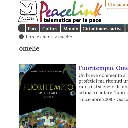
Chi siam
Pace
Cultura
Mondo
Cittadinanza attiva
Parole chiave > omelie
omelie
Fuoritempio. Omel
Un breve commento al V
profetici ma ritenuti un 
ridotti al silenzio da 
ostina a cantare “fuori 
4 dicembre 2008 - Giac