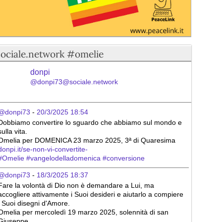
sociale.network #omelie
donpi
@donpi73@sociale.network
@donpi73
 - 
20/3/2025 18:54
Dobbiamo convertire lo sguardo che abbiamo sul mondo e 
sulla vita.
Omelia per DOMENICA 23 marzo 2025, 3ª di Quaresima
donpi.it/se-non-vi-convertite-
#
Omelie
#
vangelodelladomenica
#
conversione
@donpi73
 - 
18/3/2025 18:37
Fare la volontà di Dio non è demandare a Lui, ma 
accogliere attivamente i Suoi desideri e aiutarlo a compiere 
i Suoi disegni d'Amore.
Omelia per mercoledì 19 marzo 2025, solennità di san 
Giuseppe