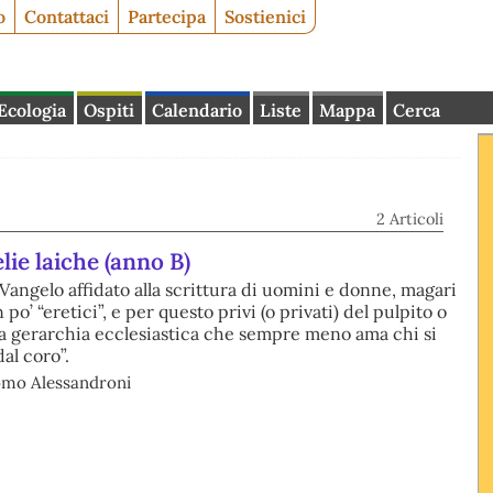
o
Contattaci
Partecipa
Sostienici
Ecologia
Ospiti
Calendario
Liste
Mappa
Cerca
2 Articoli
ie laiche (anno B)
angelo affidato alla scrittura di uomini e donne, magari
po’ “eretici”, e per questo privi (o privati) del pulpito o
una gerarchia ecclesiastica che sempre meno ama chi si
dal coro”.
omo Alessandroni