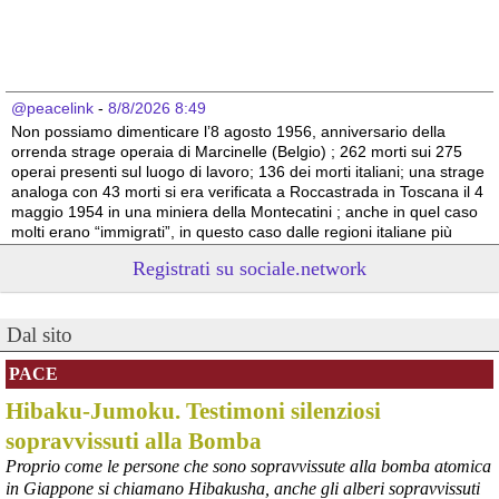
@peacelink
 - 
8/8/2026 8:49
Non possiamo dimenticare l’8 agosto 1956, anniversario della 
orrenda strage operaia di Marcinelle (Belgio) ; 262 morti sui 275 
operai presenti sul luogo di lavoro; 136 dei morti italiani; una strage 
analoga con 43 morti si era verificata a Roccastrada in Toscana il 4 
maggio 1954 in una miniera della Montecatini ; anche in quel caso 
molti erano “immigrati”, in questo caso dalle regioni italiane più 
povere.
Registrati su sociale.network
Vito Totire, portavoce RETE NAZIONALE LAVORO SICURO
#
migranti
#
lavoratori
#
Marcinelle
Dal sito
PACE
Hibaku-Jumoku. Testimoni silenziosi
sopravvissuti alla Bomba
Proprio come le persone che sono sopravvissute alla bomba atomica
in Giappone si chiamano Hibakusha, anche gli alberi sopravvissuti