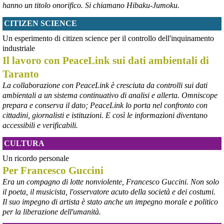
hanno un titolo onorifico. Si chiamano Hibaku-Jumoku.
CITIZEN SCIENCE
@peacelink
 - 
6/8/2026 21:53
askanews.it/2026/08/05/ex-ilva
Un esperimento di citizen science per il controllo dell'inquinamento
“Dal confronto con tutti gli attori e dai contributi raccolti il Governo 
industriale
elaborerà, come concordato a Palazzo Chigi, un piano straordinario 
Il lavoro con PeaceLink sui dati ambientali di
per Taranto”, avrebbe detto il ministro Urso.
Taranto
#
Taranto
#
ILVA
La collaborazione con PeaceLink è cresciuta da controlli sui dati
@peacelink
 - 
6/8/2026 21:50
ambientali a un sistema continuativo di analisi e allerta. Omniscope
corriereditaranto.it/2026/08/0
prepara e conserva il dato; PeaceLink lo porta nel confronto con
Aprendo i lavori, il ministro Urso ha sottolineato come il Governo 
cittadini, giornalisti e istituzioni. E così le informazioni diventano
debba necessariamente prendere atto della decisione della Corte 
accessibili e verificabili.
d’Appello di Milano, ricordando che il provvedimento è già stato 
inserito nella data room della procedura di vendita. “Alla luce del 
CULTURA
nuovo scenario – ha spiegato – Jindal ha presentato una proposta 
aggiornata sull’intero perimetro aziendale che tiene conto della 
Un ricordo personale
chiusura dell’area a caldo e che i commissari stanno valutando”.
Per Francesco Guccini
#
ILVA
#
Taranto
Era un compagno di lotte nonviolente, Francesco Guccini. Non solo
il poeta, il musicista, l'osservatore acuto della società e dei costumi.
Il suo impegno di artista è stato anche un impegno morale e politico
per la liberazione dell'umanità.