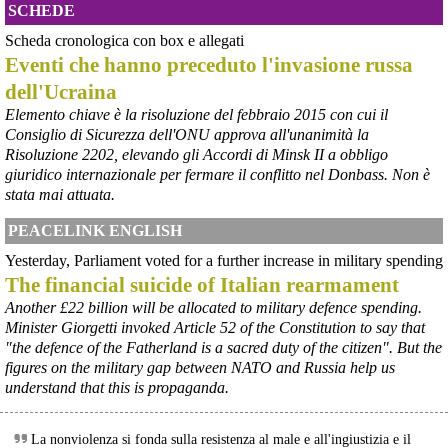
SCHEDE
Scheda cronologica con box e allegati
Eventi che hanno preceduto l'invasione russa
dell'Ucraina
Elemento chiave è la risoluzione del febbraio 2015 con cui il
Consiglio di Sicurezza dell'ONU approva all'unanimità la
@peacelink
 - 
6/8/2026 21:45
Risoluzione 2202, elevando gli Accordi di Minsk II a obbligo
borsaitaliana.it/borsa/notizie
giuridico internazionale per fermare il conflitto nel Donbass. Non è
Si sta ragionando su un piano B per Taranto dopo la chiusura 
dell’area a caldo dell’ILVA?
stata mai attuata.
#
ILVA
#
Taranto
PEACELINK ENGLISH
@peacelink
 - 
6/8/2026 21:41
Yesterday, Parliament voted for a further increase in military spending
cronachetarantine.it/index.php
The financial suicide of Italian rearmament
il Governo ha manifestato l’intenzione di predisporre un 
provvedimento straordinario per attenuare le conseguenze 
Another £22 billion will be allocated to military defence spending.
economiche e sociali della prevista fermata dell’area a caldo e ha 
Minister Giorgetti invoked Article 52 of the Constitution to say that
chiesto alle rappresentanze del territorio di formulare proposte 
"the defence of the Fatherland is a sacred duty of the citizen". But the
concrete per definirne i contenuti. Casartigiani valuta positivamente 
figures on the military gap between NATO and Russia help us
questa disponibilità.
understand that this is propaganda.
#
ILVA
#
Taranto
La nonviolenza si fonda sulla resistenza al male e all'ingiustizia e il