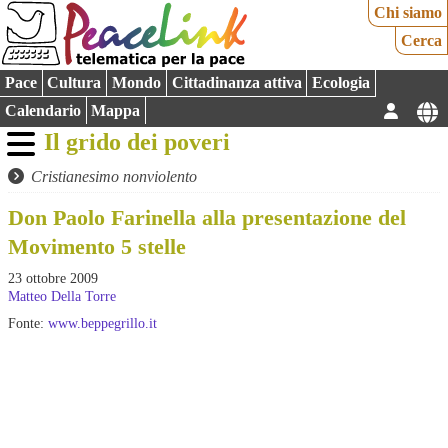
Chi siamo
Cerca
Pace
Cultura
Mondo
Cittadinanza attiva
Ecologia
Calendario
Mappa
Il grido dei poveri
Cristianesimo nonviolento
Don Paolo Farinella alla presentazione del
Movimento 5 stelle
23 ottobre 2009
Matteo Della Torre
Fonte:
www.beppegrillo.it