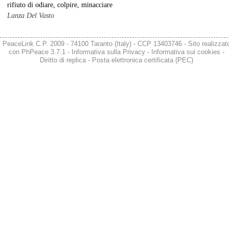
rifiuto di odiare, colpire, minacciare
Lanza Del Vasto
PeaceLink C.P. 2009 - 74100 Taranto (Italy) - CCP 13403746 - Sito realizzat
con
PhPeace 3.7.1
-
Informativa sulla Privacy
-
Informativa sui cookies
-
Diritto di replica
-
Posta elettronica certificata (PEC)
@peacelink
 - 
6/8/2026 21:36
giornalerossoblu.it/ex-ilva-sc
Nel tavolo convocato al Ministero delle Imprese e del Made in Italy, 
il Governo ha annunciato l’intenzione di predisporre un 
provvedimento straordinario per attenuare le conseguenze 
economiche e sociali dello stop dell’area a caldo, invitando le 
rappresentanze del territorio a presentare proposte operative.
#
ILVA
#
Taranto