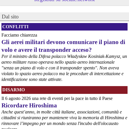
Linda Maggiori, nel ricostruire l’inchiesta che ha fatto per 
AltrEconomia sull’attività di carico e scarico di armi in diversi porti 
tra cui quello di Marina di Carrara, ha sottolineato la resistenza da 
Dal sito
parte delle istituzioni competenti a fornire le informazioni 
indispensabili.
CONFLITTI
#
armi
#
disarmo
#
pcknews
#
pace
Facciamo chiarezza
Gli aerei militari devono comunicare il piano di
volo e avere il transponder acceso?
Per il ministro della Difesa polacco Władysław Kosiniak-Kamysz, un
aereo militare russo operava nello spazio aereo internazionale
"senza un piano di volo e con il transponder spento". Non aveva
violato lo spazio aereo polacco ma le procedure di intercettazione e
identificazione sono state attivate.
DISARMO
Il 6 agosto 2026 una rete di eventi per la pace in tutto il Paese
@peacelink
 - 
6/8/2026 7:50
Ricordare Hiroshima
retepacedisarmo.org/2026/missi
Il Parlamento è stato tenuto praticamente all’oscuro del 
Anche quest’anno, in molte città italiane, associazioni, comunità e
dispiegamento di uomini e mezzi verso il regno saudita e in un 
cittadini si riuniranno per mantenere viva la memoria di Hiroshima e
contesto di conflitto aperto nella regione.
rinnovare l’impegno per un mondo senza l'incubo dell'olocausto
#
disarmo
#
noguerra
#
pcknews