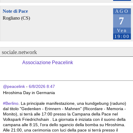
Note di Pace
AGO
7
Rogliano (CS)
Ven
19:00
sociale.network
Associazione Peacelink
@peacelink
 - 
6/8/2026 8:47
Hiroshima Day in Germania 
#
Berlino
. La principale manifestazione, una kundgebung (raduno) 
dal titolo "Gedenken - Erinnern - Mahnen" (Ricordare - Memoria - 
Monito), si terrà alle 17:00 presso la Campana della Pace nel 
Volkspark Friedrichshain . La giornata è iniziata con il suono della 
campana alle 8:15, l'ora dello sgancio della bomba su Hiroshima. 
Alle 21:00, una cerimonia con luci della pace si terrà presso il 