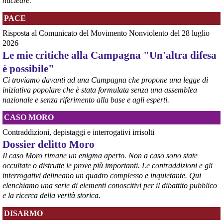
nucleare.
PACE
Risposta al Comunicato del Movimento Nonviolento del 28 luglio
2026
Le mie critiche alla Campagna "Un'altra difesa
è possibile"
Ci troviamo davanti ad una Campagna che propone una legge di
iniziativa popolare che è stata formulata senza una assemblea
nazionale e senza riferimento alla base e agli esperti.
@peacelink
 - 
6/8/2026 5:38
CASO MORO
ilmanifesto.it/guerra-a-debito
Ieri il parlamento ha approvato le risoluzioni della maggioranza che 
Contraddizioni, depistaggi e interrogativi irrisolti
impegnano il governo ad avviare le procedure per chiedere 
Dossier delitto Moro
all’Unione europea di attivare la clausola di salvaguardia nazionale 
Il caso Moro rimane un enigma aperto. Non a caso sono state
per lo scostamento di bilancio. Si tratta, in un triennio, dello 0,6% 
occultate o distrutte le prove più importanti. Le contraddizioni e gli
del Pil per investimenti in transizione energetica e dello 0,9% in 
interrogativi delineano un quadro complesso e inquietante. Qui
materia di spese militari. In totale si parla di circa 36 miliardi, 14 per 
elenchiamo una serie di elementi conoscitivi per il dibattito pubblico
l’energia e 22 per la difesa da qui al 2028. 
#
spesemilitari
e la ricerca della verità storica.
DISARMO