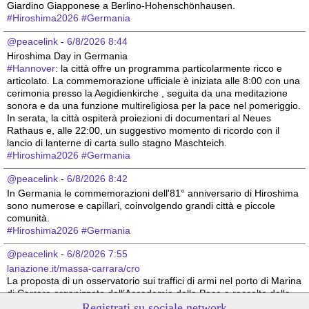
Giardino Giapponese a Berlino-Hohenschönhausen.
#
Hiroshima2026
#
Germania
@peacelink
 - 
6/8/2026 8:44
Hiroshima Day in Germania 
#
Hannover
: la città offre un programma particolarmente ricco e 
articolato. La commemorazione ufficiale è iniziata alle 8:00 con una 
cerimonia presso la Aegidienkirche , seguita da una meditazione 
sonora e da una funzione multireligiosa per la pace nel pomeriggio. 
In serata, la città ospiterà proiezioni di documentari al Neues 
Rathaus e, alle 22:00, un suggestivo momento di ricordo con il 
lancio di lanterne di carta sullo stagno Maschteich.
#
Hiroshima2026
#
Germania
@peacelink
 - 
6/8/2026 8:42
In Germania le commemorazioni dell'81° anniversario di Hiroshima 
sono numerose e capillari, coinvolgendo grandi città e piccole 
comunità. 
#
Hiroshima2026
#
Germania
@peacelink
 - 
6/8/2026 7:55
lanazione.it/massa-carrara/cro
La proposta di un osservatorio sui traffici di armi nel porto di Marina 
di Carrara organizzato dall’Accademia della Pace e raccolta dalla 
sindaca Serena Arrighi.
Registrati su sociale.network