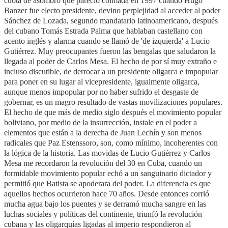
cuota de asombro que pareció colmada en 1997 cuando Hugo
Banzer fue electo presidente, devino perplejidad al acceder al poder
Sánchez de Lozada, segundo mandatario latinoamericano, después
del cubano Tomás Estrada Palma que hablaban castellano con
acento inglés y alarma cuando se llamó de 'de izquierda' a Lucio
Gutiérrez. Muy preocupantes fueron las bengalas que saludaron la
llegada al poder de Carlos Mesa. El hecho de por sí muy extraño e
incluso discutible, de derrocar a un presidente oligarca e impopular
para poner en su lugar al vicepresidente, igualmente oligarca,
aunque menos impopular por no haber sufrido el desgaste de
gobernar, es un magro resultado de vastas movilizaciones populares.
El hecho de que más de medio siglo después el movimiento popular
boliviano, por medio de la insurrección, instale en el poder a
elementos que están a la derecha de Juan Lechín y son menos
radicales que Paz Estenssoro, son, como mínimo, incoherentes con
la lógica de la historia. Las movidas de Lucio Gutiérrez y Carlos
Mesa me recordaron la revolución del 30 en Cuba, cuando un
formidable movimiento popular echó a un sanguinario dictador y
permitió que Batista se apoderara del poder. La diferencia es que
aquellos hechos ocurrieron hace 70 años. Desde entonces corrió
mucha agua bajo los puentes y se derramó mucha sangre en las
luchas sociales y políticas del continente, triunfó la revolución
cubana y las oligarquías ligadas al imperio respondieron al