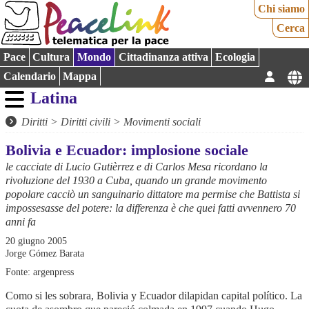
Chi siamo
Cerca
Pace
Cultura
Mondo
Cittadinanza attiva
Ecologia
Calendario
Mappa
Latina
Diritti
>
Diritti civili
>
Movimenti sociali
Bolivia e Ecuador: implosione sociale
le cacciate di Lucio Gutièrrez e di Carlos Mesa ricordano la
rivoluzione del 1930 a Cuba, quando un grande movimento
popolare cacciò un sanguinario dittatore ma permise che Battista si
impossesasse del potere: la differenza è che quei fatti avvennero 70
anni fa
20 giugno 2005
Jorge Gómez Barata
Fonte: argenpress
Como si les sobrara, Bolivia y Ecuador dilapidan capital político. La