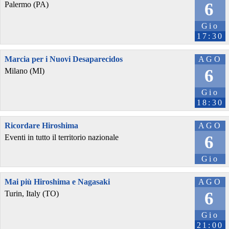
6
Palermo (PA)
Gio
17:30
Marcia per i Nuovi Desaparecidos
AGO
6
Milano (MI)
Gio
18:30
Ricordare Hiroshima
AGO
6
Eventi in tutto il territorio nazionale
Gio
Mai più Hiroshima e Nagasaki
AGO
6
Turin, Italy (TO)
Gio
21:00