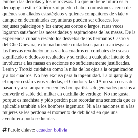
también las derrotas y los retrocesos. Lo que no tiene futuro es la
demagogia estilo Gutiérrez ni pueden haber confusiones acerca de
quiénes son aliados estratégicos y quiénes compañeros de viaje y
aunque en determinadas coyunturas pueden ser eficaces, los
reajustes palaciegos y los enroques cortos o largos, raras veces
lograron satisfacer las necesidades y aspiraciones de las masas. De la
experiencia cubana rescato los desvelos de los hermanos Castro y
del Che Guevara, extremadamente cuidadosos para no arriesgar a
las fuerzas revolucionarias y a los cuadros en combates de escaso
significado o dudosos resultados y su crítica a cualquier intento de
involucrar a las masas en acciones no suficientemente justificadas.
Lenin y Trotski cuidaban como la niña de los ojos a la organización
y a los cuadros. No hay excusa para la ingenuidad. La oligarquía y
el imperio están vivos y alertas; el Cóndor y la CIA no son cosas del
pasado y a su amparo crecen los bonapartistas degenerados prestos a
convertir el sable del militar en cuchilla de verdugo. No me gusta,
porque es machista y pido perdón para recordar una sentencia que es
aplicable también a los hombres ingenuos: 'Ni a las naciones ni a las
mujeres se les perdona el momento de debilidad en que una
aventurero pudo seducirlas'.
Parole chiave:
ecuador
,
bolivia