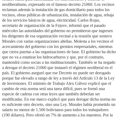
neoliberalismo, expresado en el famoso decreto 21060. Los vecinos
reclaman además la instalación de gas domiciliario para todos los
vecinos, obras públicas de urbanización, instalación de agua, rebaja
de los servicios básicos de agua, electricidad. Carlos Rojas,
secretario de organización de la Fejuve, informó que el pasado
miércoles las autoridades del gobierno no permitieron que ingresen
los dirigentes de esa organización vecinal a la reunión que sostuvo
Morales con varias organizaciones alteñas. Molesta a los vecinos el
acercamiento del gobierno con los gremios empresariales, mientras
que cierra puertas a las organizaciones de base. El gobierno ha dicho
que no va a estatizar los hidrocarburos y que, por el contrario,
mantendrá como socias a las multinacionales. También se ha negado
a derogar el decreto 21060 que instauró el régimen neoliberal en el
país. El gobierno aseguró que ese Decreto no puede ser derogado
porque fue elevado a rango de ley a través del Artículo 13 de la Ley
de Inversiones. El ministro de Trabajo Alex Gálvez explicó que el
cambio de esta norma será una tarea difícil, pues se formó una
especie de cadena con otras leyes que también deberían ser
modificadas. En ese marco explicó que para derogar dicha norma no
es suficiente otro decreto, sino una Ley. Morales había prometido un
salario no menor de 1.500 bolivianos para todos los trabajadores
(190 dólares). Pero ofertó un 7% de aumento a los maestros. Por la