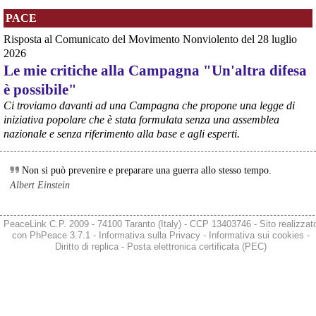
dovrà essere erogata entro il 9 agosto e restituita dal futuro 
PACE
acquirente.
Fonte: Studio100
Risposta al Comunicato del Movimento Nonviolento del 28 luglio
#
ILVA
#
UE
2026
Le mie critiche alla Campagna "Un'altra difesa
@peacelink
 - 
6/8/2026 21:08
è possibile"
Il governatore di Puglia Decaro esce dal vertice al Mimit più 
preoccupato di come era entrato, lamentando l’assenza di certezze 
Ci troviamo davanti ad una Campagna che propone una legge di
sulla procedura di gara e ribadendo la necessità di un ruolo diretto 
iniziativa popolare che è stata formulata senza una assemblea
dello Stato.
nazionale e senza riferimento alla base e agli esperti.
Anche il sindaco di Taranto, Bitetti, chiede un piano industriale 
chiaro, garanzie sulla salute e strumenti di tutela per i lavoratori 
dell’area a freddo. La Provincia parla di un tavolo “senza decisioni”.
Non si può prevenire e preparare una guerra allo stesso tempo.
Fonte: Cronache Tarantine 
Albert Einstein
#
ILVA
@peacelink
 - 
6/8/2026 21:08
PeaceLink C.P. 2009 - 74100 Taranto (Italy) - CCP 13403746 - Sito realizzat
cronachetarantine.it/index.php
con
PhPeace 3.7.1
-
Informativa sulla Privacy
-
Informativa sui cookies
-
Il ministro ha ribadito che il Governo applicherà la sentenza, ma 
Diritto di replica
-
Posta elettronica certificata (PEC)
agirà per evitare quella che i sindacati definiscono una “bomba 
sociale”, tutelando i lavoratori dell’Ilva e dell’indotto e garantendo la 
continuità produttiva degli stabilimenti a valle.
#
ILVA