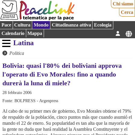
Chi siamo
Cerca
Pace
Cultura
Mondo
Cittadinanza attiva
Ecologia
Calendario
Mappa
Latina
Politica
Bolivia: quasi l'80% dei boliviani approva
l'operato di Evo Morales: fino a quando
durerà la luna di miele?
28 febbraio 2006
Fonte: BOLPRESS - Argenpress
Al cabo de su primer mes de gobierno, Evo Morales obtiene el 79%
de respaldo de la población, cinco puntos más que cuando asumió el
mando el 22 de enero. Su popularidad es tan alta que la mayoría de
la gente no duda que hará realidad la Asamblea Constituyente y el