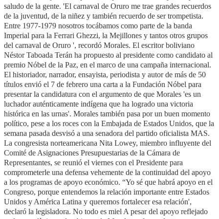
saludo de la gente. 'El carnaval de Oruro me trae grandes recuerdos
de la juventud, de la niñez y también recuerdo de ser trompetista.
Entre 1977-1979 nosotros tocábamos como parte de la banda
Imperial para la Ferrari Ghezzi, la Mejillones y tantos otros grupos
del carnaval de Oruro ', recordó Morales. El escritor boliviano
Néstor Taboada Terán ha propuesto al presidente como candidato al
premio Nóbel de la Paz, en el marco de una campaña internacional.
El historiador, narrador, ensayista, periodista y autor de más de 50
títulos envió el 7 de febrero una carta a la Fundación Nóbel para
presentar la candidatura con el argumento de que Morales 'es un
luchador auténticamente indígena que ha logrado una victoria
histórica en las urnas'. Morales también pasa por un buen momento
político, pese a los roces con la Embajada de Estados Unidos, que la
semana pasada desvisó a una senadora del partido oficialista MAS.
La congresista norteamericana Nita Lowey, miembro influyente del
Comité de Asignaciones Presupuestarias de la Cámara de
Representantes, se reunió el viernes con el Presidente para
comprometerle una defensa vehemente de la continuidad del apoyo
a los programas de apoyo económico. “Yo sé que habrá apoyo en el
Congreso, porque entendemos la relación importante entre Estados
Unidos y América Latina y queremos fortalecer esa relación',
declaró la legisladora. No todo es miel A pesar del apoyo reflejado