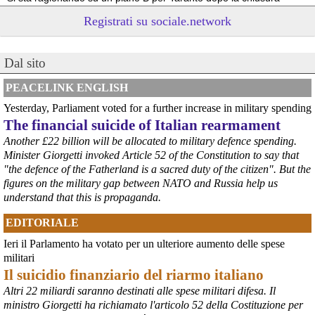
dell’area a caldo dell’ILVA?
Registrati su sociale.network
#
ILVA
#
Taranto
@peacelink
 - 
6/8/2026 21:41
Dal sito
cronachetarantine.it/index.php
il Governo ha manifestato l’intenzione di predisporre un 
provvedimento straordinario per attenuare le conseguenze 
PEACELINK ENGLISH
economiche e sociali della prevista fermata dell’area a caldo e ha 
Yesterday, Parliament voted for a further increase in military spending
chiesto alle rappresentanze del territorio di formulare proposte 
The financial suicide of Italian rearmament
concrete per definirne i contenuti. Casartigiani valuta positivamente 
questa disponibilità.
Another £22 billion will be allocated to military defence spending.
#
ILVA
#
Taranto
Minister Giorgetti invoked Article 52 of the Constitution to say that
"the defence of the Fatherland is a sacred duty of the citizen". But the
figures on the military gap between NATO and Russia help us
understand that this is propaganda.
EDITORIALE
Ieri il Parlamento ha votato per un ulteriore aumento delle spese
militari
Il suicidio finanziario del riarmo italiano
Altri 22 miliardi saranno destinati alle spese militari difesa. Il
ministro Giorgetti ha richiamato l'articolo 52 della Costituzione per