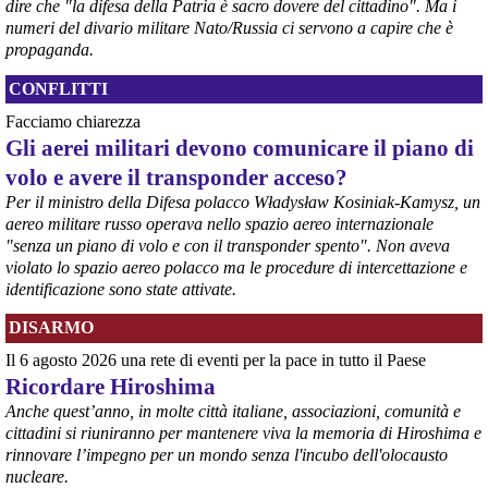
@peacelink
 - 
6/8/2026 21:36
dire che "la difesa della Patria è sacro dovere del cittadino". Ma i
numeri del divario militare Nato/Russia ci servono a capire che è
giornalerossoblu.it/ex-ilva-sc
Nel tavolo convocato al Ministero delle Imprese e del Made in Italy, 
propaganda.
il Governo ha annunciato l’intenzione di predisporre un 
provvedimento straordinario per attenuare le conseguenze 
CONFLITTI
economiche e sociali dello stop dell’area a caldo, invitando le 
Facciamo chiarezza
rappresentanze del territorio a presentare proposte operative.
Gli aerei militari devono comunicare il piano di
#
ILVA
#
Taranto
volo e avere il transponder acceso?
Per il ministro della Difesa polacco Władysław Kosiniak-Kamysz, un
aereo militare russo operava nello spazio aereo internazionale
"senza un piano di volo e con il transponder spento". Non aveva
violato lo spazio aereo polacco ma le procedure di intercettazione e
identificazione sono state attivate.
DISARMO
Il 6 agosto 2026 una rete di eventi per la pace in tutto il Paese
Ricordare Hiroshima
@peacelink
 - 
6/8/2026 21:35
Anche quest’anno, in molte città italiane, associazioni, comunità e
Ultimi cento milioni di euro per l’ex Ilva, poi non saranno più 
cittadini si riuniranno per mantenere viva la memoria di Hiroshima e
possibili nuovi aiuti di Stato. Lo ha confermato il ministro Adolfo 
rinnovare l’impegno per un mondo senza l'incubo dell'olocausto
Urso durante l’incontro al Mimit con le imprese dell’indotto: la 
nucleare.
tranche conclusiva del prestito autorizzato dall’Unione europea 