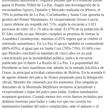
referéndum autonómico. Algunos piensan que el Presidente puede
ganar el Premio Nóbel de La Paz. Según una investigación de la
encuestadora Apoyo, Opinión y Mercado realizada en febrero, el
79% la población de La Paz, Cochabamba y Santa Cruz aprueba la
gestión del Primer Mandatario. El vicepresidente Alvaro García
Linera obtiene un respaldo del 71%, según la encuesta a 1.011
personas de entre 18 y 70 años de edad. El 87% de la población de
El Alto confía en que Morales cumplirá su promesa de formar la
Asamblea Constituyente, mientras el 85% espera que se celebre el
referendo autonómico. En La Paz el apoyo también es contundente
(80%-65%), al igual que en Santa Cruz (70%-73%). El 66% cree
que Morales concluirá su mandato de cinco años en un país
caracterizado por la inestabilidad política, indica la encuesta
publicada por el diario La Razón de La Paz. La popularidad del
Presidente se hizo manifiesta este sábado en la entrada folclórica de
Oruro, la principal actividad carnavalera de Bolivia. En la avenida 6
de agosto delante del palco de Honor preparado para la delegación
oficial, Morales fue vitoreado por los asistentes. Dos simpáticas
danzantes de la Morenada Mejillones invitaron al presidente y
vicepresidente a bajar del palco para bailar. Ambos mandatarios
aceptaron gustosos. Cuando menos tres veces fueron invitados por
distintas morenas para bailar y cada vez que eso ocurría los
mandatarios bajaban del palco complacidos, ante el aplauso y el