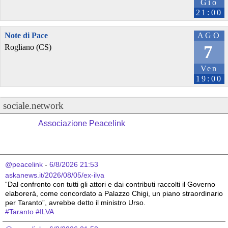
Gio
21:00
Note di Pace
AGO
7
Rogliano (CS)
Ven
19:00
sociale.network
Associazione Peacelink
@peacelink
 - 
6/8/2026 21:53
askanews.it/2026/08/05/ex-ilva
“Dal confronto con tutti gli attori e dai contributi raccolti il Governo 
elaborerà, come concordato a Palazzo Chigi, un piano straordinario 
per Taranto”, avrebbe detto il ministro Urso.
#
Taranto
#
ILVA