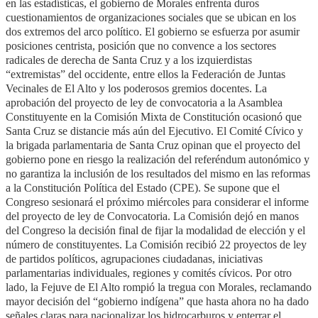
en las estadísticas, el gobierno de Morales enfrenta duros
cuestionamientos de organizaciones sociales que se ubican en los
dos extremos del arco político. El gobierno se esfuerza por asumir
posiciones centrista, posición que no convence a los sectores
radicales de derecha de Santa Cruz y a los izquierdistas
“extremistas” del occidente, entre ellos la Federación de Juntas
Vecinales de El Alto y los poderosos gremios docentes. La
aprobación del proyecto de ley de convocatoria a la Asamblea
Constituyente en la Comisión Mixta de Constitución ocasionó que
Santa Cruz se distancie más aún del Ejecutivo. El Comité Cívico y
la brigada parlamentaria de Santa Cruz opinan que el proyecto del
gobierno pone en riesgo la realización del referéndum autonómico y
no garantiza la inclusión de los resultados del mismo en las reformas
a la Constitución Política del Estado (CPE). Se supone que el
Congreso sesionará el próximo miércoles para considerar el informe
del proyecto de ley de Convocatoria. La Comisión dejó en manos
del Congreso la decisión final de fijar la modalidad de elección y el
número de constituyentes. La Comisión recibió 22 proyectos de ley
de partidos políticos, agrupaciones ciudadanas, iniciativas
parlamentarias individuales, regiones y comités cívicos. Por otro
lado, la Fejuve de El Alto rompió la tregua con Morales, reclamando
mayor decisión del “gobierno indígena” que hasta ahora no ha dado
señales claras para nacionalizar los hidrocarburos y enterrar el