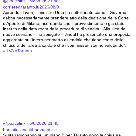
@peacelink
 - 
6/8/2026 21:50
corriereditaranto.it/2026/08/0
Aprendo i lavori, il ministro Urso ha sottolineato come il Governo 
debba necessariamente prendere atto della decisione della Corte 
d’Appello di Milano, ricordando che il provvedimento è già stato 
inserito nella data room della procedura di vendita. “Alla luce del 
nuovo scenario – ha spiegato – Jindal ha presentato una proposta 
aggiornata sull’intero perimetro aziendale che tiene conto della 
chiusura dell’area a caldo e che i commissari stanno valutando”.
#
ILVA
#
Taranto
@peacelink
 - 
6/8/2026 21:45
borsaitaliana.it/borsa/notizie
Si sta ragionando su un piano B per Taranto dopo la chiusura 