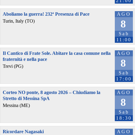
21:00
Aboliamo la guerra! 232ª Presenza di Pace
AGO
8
Turin, Italy (TO)
Sab
11:00
Il Cantico di Frate Sole. Abitare la casa comune nella
AGO
fraternità e nella pace
8
Trevi (PG)
Sab
17:00
Corteo NO ponte, 8 agosto 2026 – Chiudiamo la
AGO
Stretto di Messina SpA
8
Messina (ME)
Sab
18:30
Ricordare Nagasaki
AGO