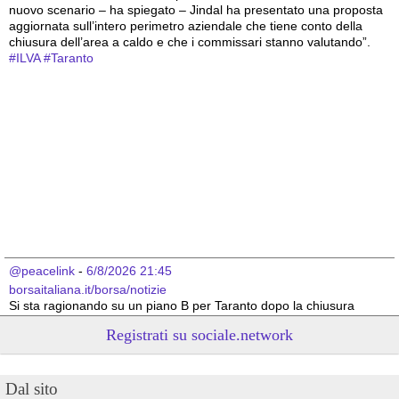
nuovo scenario – ha spiegato – Jindal ha presentato una proposta 
aggiornata sull’intero perimetro aziendale che tiene conto della 
chiusura dell’area a caldo e che i commissari stanno valutando”.
#
ILVA
#
Taranto
@peacelink
 - 
6/8/2026 21:45
borsaitaliana.it/borsa/notizie
Si sta ragionando su un piano B per Taranto dopo la chiusura 
dell’area a caldo dell’ILVA?
Registrati su sociale.network
#
ILVA
#
Taranto
@peacelink
 - 
6/8/2026 21:41
Dal sito
cronachetarantine.it/index.php