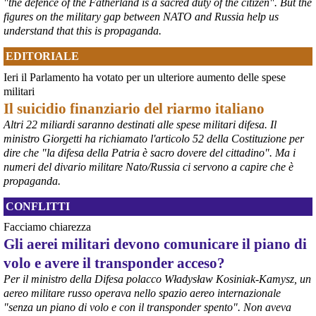
"the defence of the Fatherland is a sacred duty of the citizen". But the
rappresentanze del territorio a presentare proposte operative.
figures on the military gap between NATO and Russia help us
#
ILVA
#
Taranto
understand that this is propaganda.
EDITORIALE
Ieri il Parlamento ha votato per un ulteriore aumento delle spese
militari
Il suicidio finanziario del riarmo italiano
Altri 22 miliardi saranno destinati alle spese militari difesa. Il
ministro Giorgetti ha richiamato l'articolo 52 della Costituzione per
dire che "la difesa della Patria è sacro dovere del cittadino". Ma i
numeri del divario militare Nato/Russia ci servono a capire che è
propaganda.
@peacelink
 - 
6/8/2026 21:35
CONFLITTI
Ultimi cento milioni di euro per l’ex Ilva, poi non saranno più 
possibili nuovi aiuti di Stato. Lo ha confermato il ministro Adolfo 
Facciamo chiarezza
Urso durante l’incontro al Mimit con le imprese dell’indotto: la 
Gli aerei militari devono comunicare il piano di
tranche conclusiva del prestito autorizzato dall’Unione europea 
dovrà essere erogata entro il 9 agosto e restituita dal futuro 
volo e avere il transponder acceso?
acquirente.
Per il ministro della Difesa polacco Władysław Kosiniak-Kamysz, un
Fonte: Studio100
aereo militare russo operava nello spazio aereo internazionale
#
ILVA
#
UE
"senza un piano di volo e con il transponder spento". Non aveva