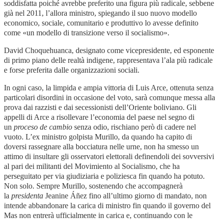
soddisfatta poiché avrebbe preferito una figura più radicale, sebbene
già nel 2011, l’allora ministro, spiegando il suo nuovo modello
economico, sociale, comunitario e produttivo lo avesse definito
come «un modello di transizione verso il socialismo».
David Choquehuanca, designato come vicepresidente, ed esponente
di primo piano delle realtà indigene, rappresentava l’ala più radicale
e forse preferita dalle organizzazioni sociali.
In ogni caso, la limpida e ampia vittoria di Luis Arce, ottenuta senza
particolari disordini in occasione del voto, sarà comunque messa alla
prova dai razzisti e dai secessionisti dell’Oriente boliviano. Gli
appelli di Arce a risollevare l’economia del paese nel segno di
un
proceso de cambio
senza odio, rischiano però di cadere nel
vuoto. L’ex ministro golpista Murillo, da quando ha capito di
doversi rassegnare alla bocciatura nelle urne, non ha smesso un
attimo di insultare gli osservatori elettorali definendoli dei sovversivi
al pari dei militanti del Movimiento al Socialismo, che ha
perseguitato per via giudiziaria e poliziesca fin quando ha potuto.
Non solo. Sempre Murillo, sostenendo che accompagnerà
la
presidenta
Jeanine Áñez fino all’ultimo giorno di mandato, non
intende abbandonare la carica di ministro fin quando il governo del
Mas non entrerà ufficialmente in carica e, continuando con le