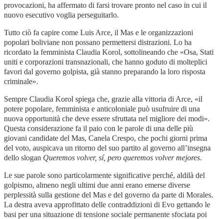
provocazioni, ha affermato di farsi trovare pronto nel caso in cui il
nuovo esecutivo voglia perseguitarlo.
Tutto ciò fa capire come Luis Arce, il Mas e le organizzazioni
popolari boliviane non possano permettersi distrazioni. Lo ha
ricordato la femminista Claudia Korol, sottolineando che «Osa, Stati
uniti e corporazioni transnazionali, che hanno goduto di molteplici
favori dal governo golpista, già stanno preparando la loro risposta
criminale».
Sempre Claudia Korol spiega che, grazie alla vittoria di Arce, «il
potere popolare, femminista e anticoloniale può usufruire di una
nuova opportunità che deve essere sfruttata nel migliore dei modi».
Questa considerazione fa il paio con le parole di una delle più
giovani candidate del Mas, Canela Crespo, che pochi giorni prima
del voto, auspicava un ritorno del suo partito al governo all’insegna
dello slogan
Queremos volver, sí, pero queremos volver mejores
.
Le sue parole sono particolarmente significative perché, aldilà del
golpismo, almeno negli ultimi due anni erano emerse diverse
perplessità sulla gestione del Mas e del governo da parte di Morales.
La destra aveva approfittato delle contraddizioni di Evo gettando le
basi per una situazione di tensione sociale permanente sfociata poi