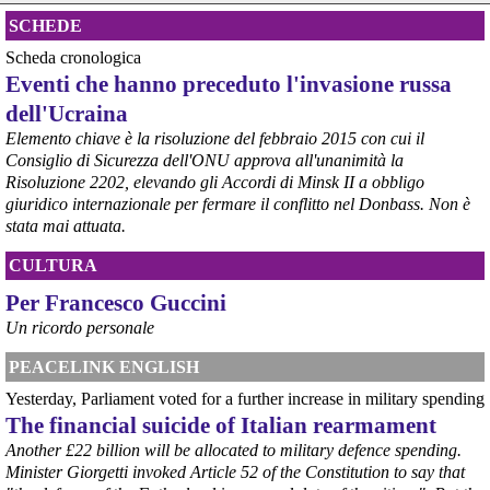
il Governo ha manifestato l’intenzione di predisporre un 
provvedimento straordinario per attenuare le conseguenze 
SCHEDE
economiche e sociali della prevista fermata dell’area a caldo e ha 
Scheda cronologica
chiesto alle rappresentanze del territorio di formulare proposte 
Eventi che hanno preceduto l'invasione russa
concrete per definirne i contenuti. Casartigiani valuta positivamente 
questa disponibilità.
dell'Ucraina
#
ILVA
#
Taranto
Elemento chiave è la risoluzione del febbraio 2015 con cui il
Consiglio di Sicurezza dell'ONU approva all'unanimità la
Risoluzione 2202, elevando gli Accordi di Minsk II a obbligo
giuridico internazionale per fermare il conflitto nel Donbass. Non è
stata mai attuata.
CULTURA
Per Francesco Guccini
Un ricordo personale
PEACELINK ENGLISH
@peacelink
 - 
6/8/2026 21:36
Yesterday, Parliament voted for a further increase in military spending
giornalerossoblu.it/ex-ilva-sc
The financial suicide of Italian rearmament
Nel tavolo convocato al Ministero delle Imprese e del Made in Italy, 
il Governo ha annunciato l’intenzione di predisporre un 
Another £22 billion will be allocated to military defence spending.
provvedimento straordinario per attenuare le conseguenze 
Minister Giorgetti invoked Article 52 of the Constitution to say that
economiche e sociali dello stop dell’area a caldo, invitando le 