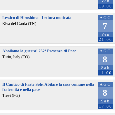
Ven
19:00
Lessico di Hiroshima | Lettura musicata
AGO
7
Riva del Garda (TN)
Ven
21:00
Aboliamo la guerra! 232ª Presenza di Pace
AGO
8
Turin, Italy (TO)
Sab
11:00
Il Cantico di Frate Sole. Abitare la casa comune nella
AGO
fraternità e nella pace
8
Trevi (PG)
Sab
17:00