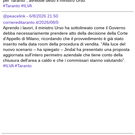
per Taranto”, avrebbe detto il ministro Urso.
#
Taranto
#
ILVA
@peacelink
 - 
6/8/2026 21:50
corriereditaranto.it/2026/08/0
Aprendo i lavori, il ministro Urso ha sottolineato come il Governo 
debba necessariamente prendere atto della decisione della Corte 
d’Appello di Milano, ricordando che il provvedimento è già stato 
inserito nella data room della procedura di vendita. “Alla luce del 
nuovo scenario – ha spiegato – Jindal ha presentato una proposta 
aggiornata sull’intero perimetro aziendale che tiene conto della 
chiusura dell’area a caldo e che i commissari stanno valutando”.
#
ILVA
#
Taranto