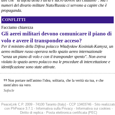
dire che "la difesa della Patria è sacro dovere del cittadino". Ma i
possibili nuovi aiuti di Stato. Lo ha confermato il ministro Adolfo 
numeri del divario militare Nato/Russia ci servono a capire che è
Urso durante l’incontro al Mimit con le imprese dell’indotto: la 
propaganda.
tranche conclusiva del prestito autorizzato dall’Unione europea 
dovrà essere erogata entro il 9 agosto e restituita dal futuro 
CONFLITTI
acquirente.
Fonte: Studio100
Facciamo chiarezza
#
ILVA
#
UE
Gli aerei militari devono comunicare il piano di
volo e avere il transponder acceso?
@peacelink
 - 
6/8/2026 21:08
Il governatore di Puglia Decaro esce dal vertice al Mimit più 
Per il ministro della Difesa polacco Władysław Kosiniak-Kamysz, un
preoccupato di come era entrato, lamentando l’assenza di certezze 
aereo militare russo operava nello spazio aereo internazionale
sulla procedura di gara e ribadendo la necessità di un ruolo diretto 
"senza un piano di volo e con il transponder spento". Non aveva
dello Stato.
violato lo spazio aereo polacco ma le procedure di intercettazione e
Anche il sindaco di Taranto, Bitetti, chiede un piano industriale 
identificazione sono state attivate.
chiaro, garanzie sulla salute e strumenti di tutela per i lavoratori 
dell’area a freddo. La Provincia parla di un tavolo “senza decisioni”.
Fonte: Cronache Tarantine 
Non portare nell'animo l'idea, solitaria, che la verità sia tua, e che
#
ILVA
nient'altro sia vero.
Sofocle
@peacelink
 - 
6/8/2026 21:08
cronachetarantine.it/index.php
Il ministro ha ribadito che il Governo applicherà la sentenza, ma 
PeaceLink C.P. 2009 - 74100 Taranto (Italy) - CCP 13403746 - Sito realizzat
agirà per evitare quella che i sindacati definiscono una “bomba 
con
PhPeace 3.7.1
-
Informativa sulla Privacy
-
Informativa sui cookies
-
sociale”, tutelando i lavoratori dell’Ilva e dell’indotto e garantendo la 
Diritto di replica
-
Posta elettronica certificata (PEC)