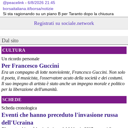
@peacelink
 - 
6/8/2026 21:45
borsaitaliana.it/borsa/notizie
Si sta ragionando su un piano B per Taranto dopo la chiusura 
dell’area a caldo dell’ILVA?
Registrati su sociale.network
#
ILVA
#
Taranto
@peacelink
 - 
6/8/2026 21:41
Dal sito
cronachetarantine.it/index.php
il Governo ha manifestato l’intenzione di predisporre un 
provvedimento straordinario per attenuare le conseguenze 
CULTURA
economiche e sociali della prevista fermata dell’area a caldo e ha 
Un ricordo personale
chiesto alle rappresentanze del territorio di formulare proposte 
Per Francesco Guccini
concrete per definirne i contenuti. Casartigiani valuta positivamente 
questa disponibilità.
Era un compagno di lotte nonviolente, Francesco Guccini. Non solo
#
ILVA
#
Taranto
il poeta, il musicista, l'osservatore acuto della società e dei costumi.
Il suo impegno di artista è stato anche un impegno morale e politico
per la liberazione dell'umanità.
SCHEDE
Scheda cronologica
Eventi che hanno preceduto l'invasione russa
dell'Ucraina