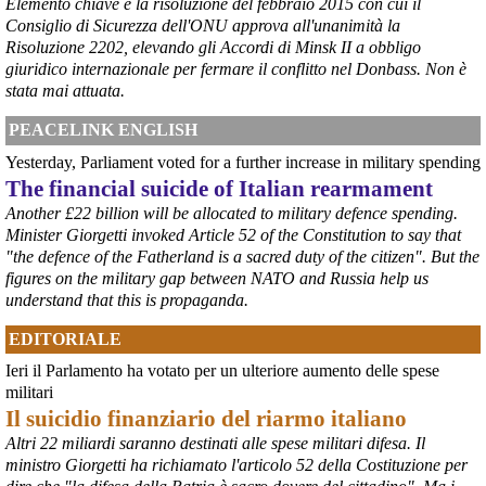
Elemento chiave è la risoluzione del febbraio 2015 con cui il
Consiglio di Sicurezza dell'ONU approva all'unanimità la
Risoluzione 2202, elevando gli Accordi di Minsk II a obbligo
@peacelink
 - 
6/8/2026 21:36
giuridico internazionale per fermare il conflitto nel Donbass. Non è
giornalerossoblu.it/ex-ilva-sc
stata mai attuata.
Nel tavolo convocato al Ministero delle Imprese e del Made in Italy, 
il Governo ha annunciato l’intenzione di predisporre un 
PEACELINK ENGLISH
provvedimento straordinario per attenuare le conseguenze 
Yesterday, Parliament voted for a further increase in military spending
economiche e sociali dello stop dell’area a caldo, invitando le 
rappresentanze del territorio a presentare proposte operative.
The financial suicide of Italian rearmament
#
ILVA
#
Taranto
Another £22 billion will be allocated to military defence spending.
Minister Giorgetti invoked Article 52 of the Constitution to say that
"the defence of the Fatherland is a sacred duty of the citizen". But the
figures on the military gap between NATO and Russia help us
understand that this is propaganda.
EDITORIALE
Ieri il Parlamento ha votato per un ulteriore aumento delle spese
militari
Il suicidio finanziario del riarmo italiano
Altri 22 miliardi saranno destinati alle spese militari difesa. Il
@peacelink
 - 
6/8/2026 21:35
ministro Giorgetti ha richiamato l'articolo 52 della Costituzione per
Ultimi cento milioni di euro per l’ex Ilva, poi non saranno più 