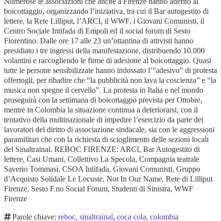
Numerose le associazioni che anche a Firenze hanno aderito al
boicottaggio, organizzando l’iniziativa, tra cui il Bar autogestito di
lettere, la Rete Lilliput, l’ARCI, il WWF, i Giovani Comunisti, il
Centro Sociale Intifada di Empoli ed il social forum di Sesto
Fiorentino. Dalle ore 17 alle 23 un’ottantina di attivisti hanno
presidiato i tre ingressi della manifestazione, distribuendo 10.000
volantini e raccogliendo le firme di adesione al boicottaggio. Quasi
tutte le persone sensibilizzate hanno indossato l’”adesivo” di protesta
offertogli, per ribadire che “la pubblicità non lava la coscienza” e “la
musica non spegne il cervello”. La protesta in Italia e nel mondo
proseguirà con la settimana di boicottaggio prevista per Ottobre,
mentre in Colombia la situazione continua a deteriorarsi, con il
tentativo della multinazionale di impedire l’esercizio da parte dei
lavoratori del diritto di associazione sindacale, sia con le aggressioni
paramilitari che con la richiesta di scioglimento delle sezioni locali
del Sinaltrainal. REBOC FIRENZE: ARCI, Bar Autogestito di
lettere, Casi Umani, Collettivo La Specola, Compagnia teatrale
Saverio Tommasi, CSOA Intifada, Giovani Comunisti, Gruppo
d’Acquisto Solidale Le Locuste, Not In Our Name, Rete di Lilliput
Firenze, Sesto F.no Social Forum, Studenti di Sinistra, WWF
Firenze
Parole chiave:
reboc
,
sinaltrainal
,
coca cola
,
colombia