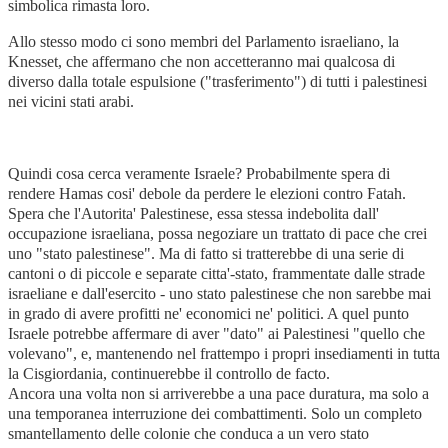
simbolica rimasta loro.
Allo stesso modo ci sono membri del Parlamento israeliano, la
Knesset, che affermano che non accetteranno mai qualcosa di
diverso dalla totale espulsione ("trasferimento") di tutti i palestinesi
nei vicini stati arabi.
Quindi cosa cerca veramente Israele? Probabilmente spera di
rendere Hamas cosi' debole da perdere le elezioni contro Fatah.
Spera che l'Autorita' Palestinese, essa stessa indebolita dall'
occupazione israeliana, possa negoziare un trattato di pace che crei
uno "stato palestinese". Ma di fatto si tratterebbe di una serie di
cantoni o di piccole e separate citta'-stato, frammentate dalle strade
israeliane e dall'esercito - uno stato palestinese che non sarebbe mai
in grado di avere profitti ne' economici ne' politici. A quel punto
Israele potrebbe affermare di aver "dato" ai Palestinesi "quello che
volevano", e, mantenendo nel frattempo i propri insediamenti in tutta
la Cisgiordania, continuerebbe il controllo de facto.
Ancora una volta non si arriverebbe a una pace duratura, ma solo a
una temporanea interruzione dei combattimenti. Solo un completo
smantellamento delle colonie che conduca a un vero stato