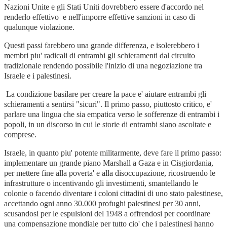
Nazioni Unite e gli Stati Uniti dovrebbero essere d'accordo nel
renderlo effettivo e nell'imporre effettive sanzioni in caso di
qualunque violazione.
Questi passi farebbero una grande differenza, e isolerebbero i
membri piu' radicali di entrambi gli schieramenti dal circuito
tradizionale rendendo possibile l'inizio di una negoziazione tra
Israele e i palestinesi.
La condizione basilare per creare la pace e' aiutare entrambi gli
schieramenti a sentirsi "sicuri". Il primo passo, piuttosto critico, e'
parlare una lingua che sia empatica verso le sofferenze di entrambi i
popoli, in un discorso in cui le storie di entrambi siano ascoltate e
comprese.
Israele, in quanto piu' potente militarmente, deve fare il primo passo:
implementare un grande piano Marshall a Gaza e in Cisgiordania,
per mettere fine alla poverta' e alla disoccupazione, ricostruendo le
infrastrutture o incentivando gli investimenti, smantellando le
colonie o facendo diventare i coloni cittadini di uno stato palestinese,
accettando ogni anno 30.000 profughi palestinesi per 30 anni,
scusandosi per le espulsioni del 1948 a offrendosi per coordinare
una compensazione mondiale per tutto cio' che i palestinesi hanno