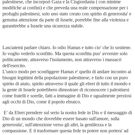
palestinese, che incorpori Gaza e la Cisgiordania ( con minime
modifiche ai confini) e che preveda una reale compensazione per i
profughi palestinesi, solo uno stato creato con spirito di generosita' e
genuina attenzione da parte di Israele, porrebbe fine alla violenza e
garantirebbe a Israele una sicurezza stabile.
Lasciatemi parlare chiaro. Io odio Hamas e tutto cio' che lo sostiene.
Io voglio vederlo sconfitto. Ma questa sconfitta puo' avvenire solo
politicamente, attraverso l'isolamento, non attraverso i massacri
dell'esercito.
L'unico modo per sconfiggere Hamas e' quello di andare incontro ai
bisogni legittimi della popolazione palestinese, e farlo con un puro
spirito di aiuto, spirito attraverso il quale gli ebrei di tutto il mondo e
la gente di Israele potrebbero dimostrare di riconoscere i palestinesi
come fratelli e sorelle, fatti a immagine di Dio e ugualmente preziosi
agli occhi di Dio, come il popolo ebraico.
E' da Ebrei prendere sul serio la nostra fede in Dio e il messaggio di
Dio di un mondo che dovrebbe essere basato sull'amore, sulla
generosita', sull'attenzione verso gli altri, la gentilezza e la
compassione. E il trasformare questa fede in potere non portera' ad