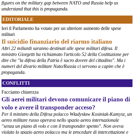
figures on the military gap between NATO and Russia help us
sono numerose e capillari, coinvolgendo grandi città e piccole 
understand that this is propaganda.
comunità. 
#
Hiroshima2026
#
Germania
EDITORIALE
@peacelink
 - 
6/8/2026 7:55
Ieri il Parlamento ha votato per un ulteriore aumento delle spese
lanazione.it/massa-carrara/cro
militari
La proposta di un osservatorio sui traffici di armi nel porto di Marina 
Il suicidio finanziario del riarmo italiano
di Carrara organizzato dall’Accademia della Pace e raccolta dalla 
sindaca Serena Arrighi.
Altri 22 miliardi saranno destinati alle spese militari difesa. Il
Linda Maggiori, nel ricostruire l’inchiesta che ha fatto per 
ministro Giorgetti ha richiamato l'articolo 52 della Costituzione per
AltrEconomia sull’attività di carico e scarico di armi in diversi porti 
dire che "la difesa della Patria è sacro dovere del cittadino". Ma i
tra cui quello di Marina di Carrara, ha sottolineato la resistenza da 
numeri del divario militare Nato/Russia ci servono a capire che è
parte delle istituzioni competenti a fornire le informazioni 
propaganda.
indispensabili.
#
armi
#
disarmo
#
pcknews
#
pace
CONFLITTI
Facciamo chiarezza
Gli aerei militari devono comunicare il piano di
volo e avere il transponder acceso?
Per il ministro della Difesa polacco Władysław Kosiniak-Kamysz, un
aereo militare russo operava nello spazio aereo internazionale
"senza un piano di volo e con il transponder spento". Non aveva
violato lo spazio aereo polacco ma le procedure di intercettazione e