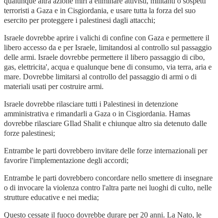
qualunque altra azione miri a eliminare attivisti, militanti o sospetti
terroristi a Gaza e in Cisgiordania, e usare tutta la forza del suo
esercito per proteggere i palestinesi dagli attacchi;
Israele dovrebbe aprire i valichi di confine con Gaza e permettere il
libero accesso da e per Israele, limitandosi al controllo sul passaggio
delle armi. Israele dovrebbe permettere il libero passaggio di cibo,
gas, elettricita', acqua e qualunque bene di consumo, via terra, aria e
mare. Dovrebbe limitarsi al controllo del passaggio di armi o di
materiali usati per costruire armi.
Israele dovrebbe rilasciare tutti i Palestinesi in detenzione
amministrativa e rimandarli a Gaza o in Cisgiordania. Hamas
dovrebbe rilasciare GIlad Shalit e chiunque altro sia detenuto dalle
forze palestinesi;
Entrambe le parti dovrebbero invitare delle forze internazionali per
favorire l'implementazione degli accordi;
Entrambe le parti dovrebbero concordare nello smettere di insegnare
o di invocare la violenza contro l'altra parte nei luoghi di culto, nelle
strutture educative e nei media;
Questo cessate il fuoco dovrebbe durare per 20 anni. La Nato, le