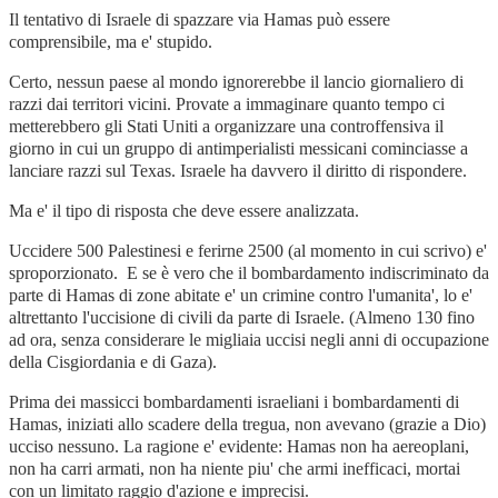
Il tentativo di Israele di spazzare via Hamas può essere
comprensibile, ma e' stupido.
Certo, nessun paese al mondo ignorerebbe il lancio giornaliero di
razzi dai territori vicini. Provate a immaginare quanto tempo ci
metterebbero gli Stati Uniti a organizzare una controffensiva il
giorno in cui un gruppo di antimperialisti messicani cominciasse a
lanciare razzi sul Texas. Israele ha davvero il diritto di rispondere.
Ma e' il tipo di risposta che deve essere analizzata.
Uccidere 500 Palestinesi e ferirne 2500 (al momento in cui scrivo) e'
sproporzionato. E se è vero che il bombardamento indiscriminato da
parte di Hamas di zone abitate e' un crimine contro l'umanita', lo e'
altrettanto l'uccisione di civili da parte di Israele. (Almeno 130 fino
ad ora, senza considerare le migliaia uccisi negli anni di occupazione
della Cisgiordania e di Gaza).
Prima dei massicci bombardamenti israeliani i bombardamenti di
Hamas, iniziati allo scadere della tregua, non avevano (grazie a Dio)
ucciso nessuno. La ragione e' evidente: Hamas non ha aereoplani,
non ha carri armati, non ha niente piu' che armi inefficaci, mortai
con un limitato raggio d'azione e imprecisi.