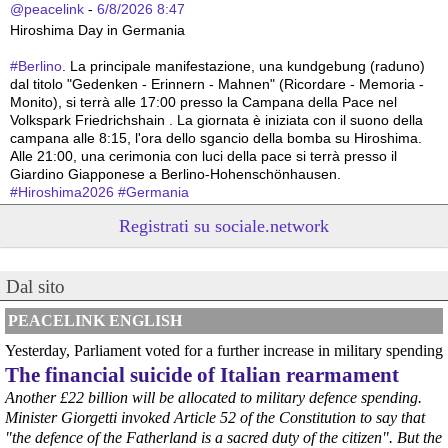
@peacelink
 - 
6/8/2026 8:47
Hiroshima Day in Germania 
#
Berlino
. La principale manifestazione, una kundgebung (raduno) 
dal titolo "Gedenken - Erinnern - Mahnen" (Ricordare - Memoria - 
Monito), si terrà alle 17:00 presso la Campana della Pace nel 
Volkspark Friedrichshain . La giornata è iniziata con il suono della 
campana alle 8:15, l'ora dello sgancio della bomba su Hiroshima. 
Alle 21:00, una cerimonia con luci della pace si terrà presso il 
Giardino Giapponese a Berlino-Hohenschönhausen.
#
Hiroshima2026
#
Germania
Registrati su sociale.network
@peacelink
 - 
6/8/2026 8:44
Hiroshima Day in Germania 
#
Hannover
: la città offre un programma particolarmente ricco e 
articolato. La commemorazione ufficiale è iniziata alle 8:00 con una 
Dal sito
cerimonia presso la Aegidienkirche , seguita da una meditazione 
sonora e da una funzione multireligiosa per la pace nel pomeriggio. 
PEACELINK ENGLISH
In serata, la città ospiterà proiezioni di documentari al Neues 
Yesterday, Parliament voted for a further increase in military spending
Rathaus e, alle 22:00, un suggestivo momento di ricordo con il 
The financial suicide of Italian rearmament
lancio di lanterne di carta sullo stagno Maschteich.
#
Hiroshima2026
#
Germania
Another £22 billion will be allocated to military defence spending.
Minister Giorgetti invoked Article 52 of the Constitution to say that
@peacelink
 - 
6/8/2026 8:42
"the defence of the Fatherland is a sacred duty of the citizen". But the
In Germania le commemorazioni dell'81° anniversario di Hiroshima 