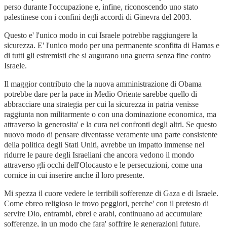
perso durante l'occupazione e, infine, riconoscendo uno stato
palestinese con i confini degli accordi di Ginevra del 2003.
Questo e' l'unico modo in cui Israele potrebbe raggiungere la
sicurezza. E' l'unico modo per una permanente sconfitta di Hamas e
di tutti gli estremisti che si augurano una guerra senza fine contro
Israele.
Il maggior contributo che la nuova amministrazione di Obama
potrebbe dare per la pace in Medio Oriente sarebbe quello di
abbracciare una strategia per cui la sicurezza in patria venisse
raggiunta non militarmente o con una dominazione economica, ma
attraverso la generosita' e la cura nei confronti degli altri. Se questo
nuovo modo di pensare diventasse veramente una parte consistente
della politica degli Stati Uniti, avrebbe un impatto immense nel
ridurre le paure degli Israeliani che ancora vedono il mondo
attraverso gli occhi dell'Olocausto e le persecuzioni, come una
cornice in cui inserire anche il loro presente.
Mi spezza il cuore vedere le terribili sofferenze di Gaza e di Israele.
Come ebreo religioso le trovo peggiori, perche' con il pretesto di
servire Dio, entrambi, ebrei e arabi, continuano ad accumulare
sofferenze, in un modo che fara' soffrire le generazioni future.