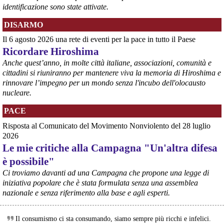
identificazione sono state attivate.
DISARMO
@peacelink
 - 
6/8/2026 7:50
Il 6 agosto 2026 una rete di eventi per la pace in tutto il Paese
retepacedisarmo.org/2026/missi
Il Parlamento è stato tenuto praticamente all’oscuro del 
Ricordare Hiroshima
dispiegamento di uomini e mezzi verso il regno saudita e in un 
Anche quest’anno, in molte città italiane, associazioni, comunità e
contesto di conflitto aperto nella regione.
cittadini si riuniranno per mantenere viva la memoria di Hiroshima e
#
disarmo
#
noguerra
#
pcknews
rinnovare l’impegno per un mondo senza l'incubo dell'olocausto
nucleare.
PACE
Risposta al Comunicato del Movimento Nonviolento del 28 luglio
2026
Le mie critiche alla Campagna "Un'altra difesa
è possibile"
Ci troviamo davanti ad una Campagna che propone una legge di
iniziativa popolare che è stata formulata senza una assemblea
nazionale e senza riferimento alla base e agli esperti.
@peacelink
 - 
6/8/2026 5:38
ilmanifesto.it/guerra-a-debito
Ieri il parlamento ha approvato le risoluzioni della maggioranza che 
Il consumismo ci sta consumando, siamo sempre più ricchi e infelici.