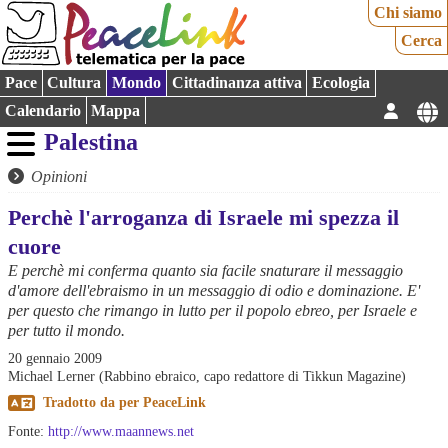
Chi siamo
Cerca
Pace
Cultura
Mondo
Cittadinanza attiva
Ecologia
Calendario
Mappa
Palestina
Opinioni
Perchè l'arroganza di Israele mi spezza il
cuore
E perchè mi conferma quanto sia facile snaturare il messaggio
d'amore dell'ebraismo in un messaggio di odio e dominazione. E'
per questo che rimango in lutto per il popolo ebreo, per Israele e
per tutto il mondo.
20 gennaio 2009
Michael Lerner (Rabbino ebraico, capo redattore di Tikkun Magazine)
Tradotto da
per
PeaceLink
Fonte:
http://www.maannews.net