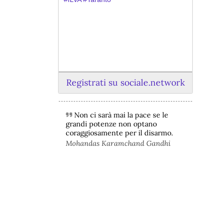
Registrati su sociale.network
Non ci sarà mai la pace se le
@peacelink
 - 
6/8/2026 21:45
grandi potenze non optano
borsaitaliana.it/borsa/notizie
coraggiosamente per il disarmo.
Si sta ragionando su un piano B per 
Mohandas Karamchand Gandhi
Taranto dopo la chiusura dell’area a 
caldo dell’ILVA?
#
ILVA
#
Taranto
@peacelink
 - 
6/8/2026 21:41
cronachetarantine.it/index.php
il Governo ha manifestato l’intenzione 
di predisporre un provvedimento 
straordinario per attenuare le 