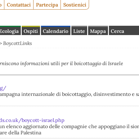
o
Contattaci
Partecipa
Sostienici
Ecologia
Ospiti
Calendario
Liste
Mappa
Cerca
>
BoycottLinks
orniscono informazioni utili per il boicottaggio di Israele
rg/
 campagna internazionale di boicottaggio, disinvestimento e 
s.co.uk/boycott-israel.php
 un elenco aggiornato delle compagnie che appoggiano il sio
are della Palestina