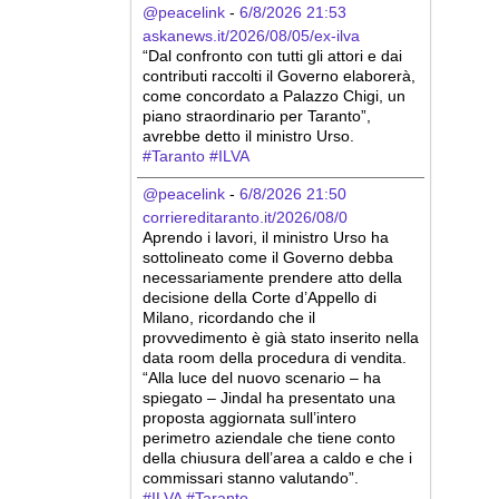
@peacelink
 - 
6/8/2026 21:53
askanews.it/2026/08/05/ex-ilva
“Dal confronto con tutti gli attori e dai 
contributi raccolti il Governo elaborerà, 
come concordato a Palazzo Chigi, un 
piano straordinario per Taranto”, 
avrebbe detto il ministro Urso.
#
Taranto
#
ILVA
@peacelink
 - 
6/8/2026 21:50
corriereditaranto.it/2026/08/0
Aprendo i lavori, il ministro Urso ha 
sottolineato come il Governo debba 
necessariamente prendere atto della 
decisione della Corte d’Appello di 
Milano, ricordando che il 
provvedimento è già stato inserito nella 
data room della procedura di vendita. 
“Alla luce del nuovo scenario – ha 
spiegato – Jindal ha presentato una 
proposta aggiornata sull’intero 
perimetro aziendale che tiene conto 
della chiusura dell’area a caldo e che i 
commissari stanno valutando”.
#
ILVA
#
Taranto