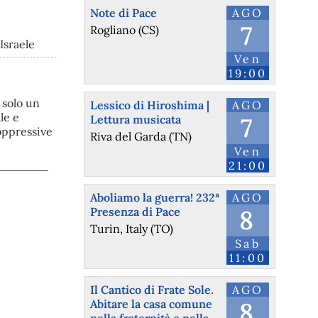
Note di Pace
AGO
7
Rogliano (CS)
Israele
Ven
19:00
 solo un
Lessico di Hiroshima |
AGO
le e
Lettura musicata
7
 oppressive
Riva del Garda (TN)
Ven
21:00
Aboliamo la guerra! 232ª
AGO
Presenza di Pace
8
Turin, Italy (TO)
Sab
11:00
Il Cantico di Frate Sole.
AGO
Abitare la casa comune
8