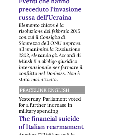
Eventi che hanno
preceduto l'invasione
russa dell'Ucraina
Elemento chiave è la
risoluzione del febbraio 2015
con cui il Consiglio di
Sicurezza dell'ONU approva
all'unanimità la Risoluzione
2202, elevando gli Accordi di
Minsk II a obbligo giuridico
internazionale per fermare il
conflitto nel Donbass. Non è
stata mai attuata.
PEACELINK ENGLISH
Yesterday, Parliament voted
for a further increase in
military spending
The financial suicide
of Italian rearmament
Another £22 billion will be