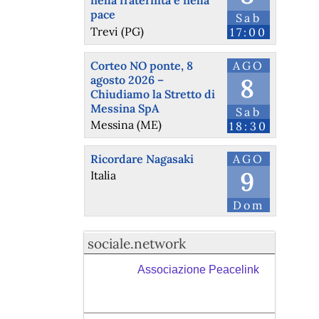
nella fraternità e nella
pace
Sab
Trevi (PG)
17:00
Corteo NO ponte, 8
AGO
agosto 2026 –
8
Chiudiamo la Stretto di
Messina SpA
Sab
Messina (ME)
18:30
Ricordare Nagasaki
AGO
9
Italia
Dom
sociale.network
Associazione Peacelink