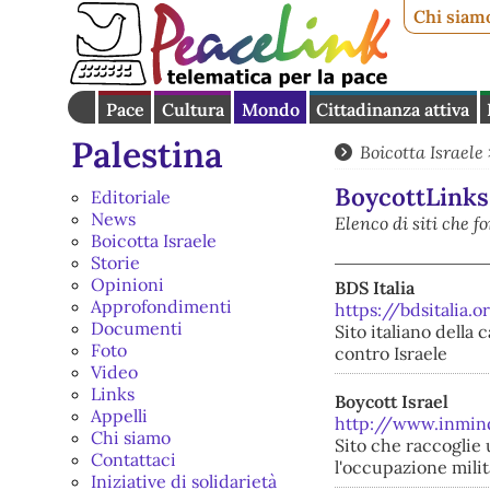
Chi siam
Pace
Cultura
Mondo
Cittadinanza attiva
Palestina
Boicotta Israele
BoycottLinks
Editoriale
News
Elenco di siti che f
Boicotta Israele
Storie
Opinioni
BDS Italia
Approfondimenti
https://bdsitalia.o
Documenti
Sito italiano della
Foto
contro Israele
Video
Links
Boycott Israel
Appelli
http://www.inmind
Chi siamo
Sito che raccoglie
Contattaci
l'occupazione milit
Iniziative di solidarietà