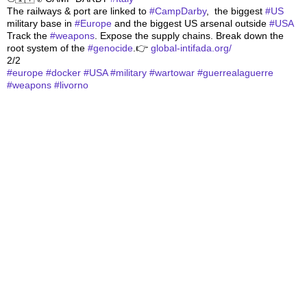
The railways & port are linked to 
#
CampDarby
,  the biggest 
#
US
military base in 
#
Europe
 and the biggest US arsenal outside 
#
USA
Track the 
#
weapons
. Expose the supply chains. Break down the 
root system of the 
#
genocide
.👉 
global-intifada.org/
2/2
#
europe
#
docker
#
USA
#
military
#
wartowar
#
guerrealaguerre
#
weapons
#
livorno