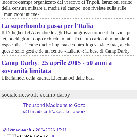
incontro-stampa organizzato dal vescovo di Tripoli. Istruzioni scritte
della censura militare ai media sul campo: non rivelate nulla sulle
«munizioni uniche»
La superbomba passa per l'Italia
Il 15 luglio Tel Aviv chiede agli Usa un grosso ordine di benzina per
jet, pochi giorni dopo richiede in tutta fretta un carico di munizioni
«speciali». E come quelle impiegate contro Jugoslavia e Iraq, anche
queste sono gestite da un centro «italiano»: la base di Camp Darby
Camp Darby: 25 aprile 2005 - 60 anni a
sovranità limitata
Liberiamoci della guerra, Liberiamoci dalle basi
sociale.network #camp darby
Thousand Madleens to Gaza
@1kmadleenfr@sociale.network
@1kmadleenfr
 - 
20/6/2026 15:11
⛵️️️️️🇮🇹 ✊️️️ CAMP DARBY 
#
Italy