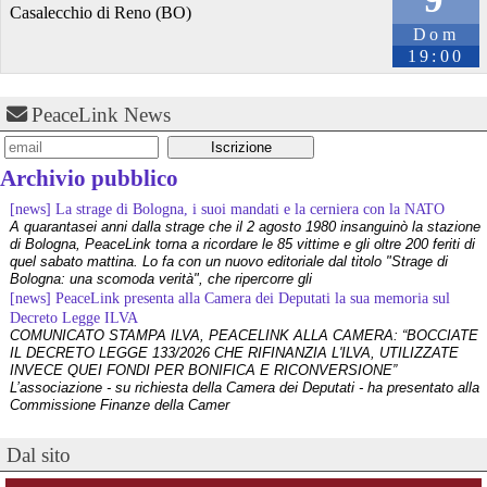
Casalecchio di Reno (BO)
Dom
@uenne
 - 
2/6/2026 7:00
19:00
In bici contro la guerra
A insindacabile parere di chi scrive, ci sono poche cose che 
aumentano il piacere di pedalare in buona compagnia, una è quella 
PeaceLink News
di farlo in una località di mare e durante la bella stagione.
Il programma della "Critical Mass (CM) Interplanetaria" del 20
umanitanova.org/in-bici-contro
[news] La strage di Bologna, i suoi mandati e la cerniera con la NATO
Archivio pubblico
#2026 
#
Articoli
#
DallItalia
#
InEvidenza
#
numero_19
A quarantasei anni dalla strage che il 2 agosto 1980 insanguinò la stazione
#
antimilitarismo
#
autogestione
#
bicicletta
#
biciclette
#
CampDarby
di Bologna, PeaceLink torna a ricordare le 85 vittime e gli oltre 200 feriti di
#
CriticalMass
#
Livorno
#
mobilit
#
NoBasi
#
pisa
quel sabato mattina. Lo fa con un nuovo editoriale dal titolo "Strage di
Bologna: una scomoda verità", che ripercorre gli
[news] PeaceLink presenta alla Camera dei Deputati la sua memoria sul
Decreto Legge ILVA
COMUNICATO STAMPA ILVA, PEACELINK ALLA CAMERA: “BOCCIATE
IL DECRETO LEGGE 133/2026 CHE RIFINANZIA L'ILVA, UTILIZZATE
INVECE QUEI FONDI PER BONIFICA E RICONVERSIONE”
L’associazione - su richiesta della Camera dei Deputati - ha presentato alla
Commissione Finanze della Camer
[news] La violenza non ha mai giustificazioni e finisce sempre per
danneggiare le cause che dichiara di difendere
I recenti e gravi fatti di Bologna e Chiomonte impongono una riflessione
profonda che superi le strumentalizzazioni politiche. Nel suo ultimo
Dal sito
intervento - che abbiamo rilanciato come editoriale su PeaceLink - don
Tonio Dell'Olio affronta il tema con la consueta lucidità: la violenza non ha
@altreconomia
 - 
24/4/2026 7:15