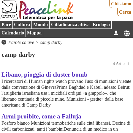
Chi siamo
Cerca
Pace
Cultura
Mondo
Cittadinanza attiva
Ecologia
Calendario
Mappa
Parole chiave > camp darby
camp darby
4 Articoli
Libano, pioggia di cluster bomb
I ricercatori di Human rights watch provano l'uso di munizioni vietate
dalla convenzione di GinevraPrima Baghdad e Kabul, adesso Beirut:
l'artiglieria israeliana usa i micidiali ordigni «a grappolo», che
liberano centinaia di piccole mine. Munizioni «gestite» dalla base
americana di Camp Darby
Armi proibite, come a Falluja
Fosforo bianco Munizioni termobariche sulle città libanesi. Decine di
civili carbonizzati, tanti i bambiniDenuncia di un medico in un