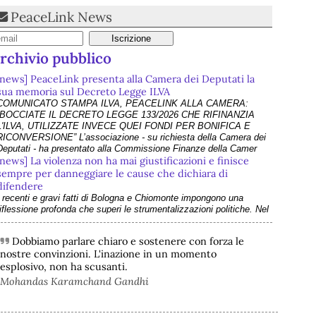
PeaceLink News
rchivio pubblico
[news] PeaceLink presenta alla Camera dei Deputati la
sua memoria sul Decreto Legge ILVA
COMUNICATO STAMPA ILVA, PEACELINK ALLA CAMERA:
“BOCCIATE IL DECRETO LEGGE 133/2026 CHE RIFINANZIA
L'ILVA, UTILIZZATE INVECE QUEI FONDI PER BONIFICA E
RICONVERSIONE” L’associazione - su richiesta della Camera dei
Deputati - ha presentato alla Commissione Finanze della Camer
[news] La violenza non ha mai giustificazioni e finisce
sempre per danneggiare le cause che dichiara di
difendere
I recenti e gravi fatti di Bologna e Chiomonte impongono una
riflessione profonda che superi le strumentalizzazioni politiche. Nel
suo ultimo intervento - che abbiamo rilanciato come editoriale su
PeaceLink - don Tonio Dell'Olio affronta il tema con la consueta
Dobbiamo parlare chiaro e sostenere con forza le
lucidità: la violenza non ha
nostre convinzioni. L'inazione in un momento
[news] ILVA, ora la salute viene prima
esplosivo, non ha scusanti.
PeaceLink: “Una vittoria storica dei cittadini, ora la salute viene
prima” L’associazione PeaceLink esprime il proprio pieno sostegno
Mohandas Karamchand Gandhi
 la più sentita gratitudine al gruppo di cittadini e all'associazione
Genitori Tarantini che hanno ottenuto una vittoria storica davan
[news] Victor Jara, catturato l’ultimo dei suoi aguzzini