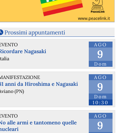
Prossimi appuntamenti
EVENTO
AGO
9
Ricordare Nagasaki
Italia
Dom
MANIFESTAZIONE
AGO
9
81 anni da Hiroshima e Nagasaki
Aviano (PN)
Dom
10:30
EVENTO
AGO
9
No alle armi e tantomeno quelle
nucleari