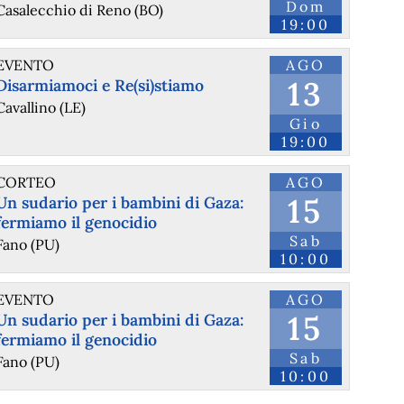
Dom
Casalecchio di Reno (BO)
19:00
EVENTO
AGO
13
Disarmiamoci e Re(si)stiamo
Cavallino (LE)
Gio
19:00
CORTEO
AGO
15
Un sudario per i bambini di Gaza:
fermiamo il genocidio
Sab
Fano (PU)
10:00
EVENTO
AGO
15
Un sudario per i bambini di Gaza:
fermiamo il genocidio
Sab
Fano (PU)
10:00