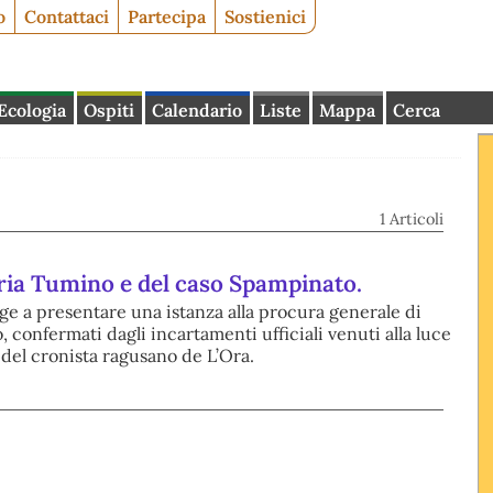
o
Contattaci
Partecipa
Sostienici
Ecologia
Ospiti
Calendario
Liste
Mappa
Cerca
1 Articoli
toria Tumino e del caso Spampinato.
nge a presentare una istanza alla procura generale di
o, confermati dagli incartamenti ufficiali venuti alla luce
 del cronista ragusano de L’Ora.