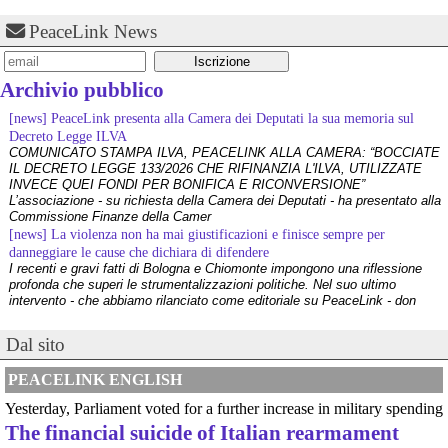
#
milan
, arriva 
#
pellegrino
.
#
edicola
#
PrimaPagina
#
rassegnastampa
#
19agosto
PeaceLink News
#
calciomercato
Archivio pubblico
[news] PeaceLink presenta alla Camera dei Deputati la sua memoria sul
Decreto Legge ILVA
COMUNICATO STAMPA ILVA, PEACELINK ALLA CAMERA: “BOCCIATE
IL DECRETO LEGGE 133/2026 CHE RIFINANZIA L'ILVA, UTILIZZATE
INVECE QUEI FONDI PER BONIFICA E RICONVERSIONE”
L’associazione - su richiesta della Camera dei Deputati - ha presentato alla
Commissione Finanze della Camer
[news] La violenza non ha mai giustificazioni e finisce sempre per
danneggiare le cause che dichiara di difendere
I recenti e gravi fatti di Bologna e Chiomonte impongono una riflessione
profonda che superi le strumentalizzazioni politiche. Nel suo ultimo
intervento - che abbiamo rilanciato come editoriale su PeaceLink - don
Tonio Dell'Olio affronta il tema con la consueta lucidità: la violenza non ha
[news] ILVA, ora la salute viene prima
Dal sito
PeaceLink: “Una vittoria storica dei cittadini, ora la salute viene prima”
L’associazione PeaceLink esprime il proprio pieno sostegno e la più sentita
PEACELINK ENGLISH
gratitudine al gruppo di cittadini e all'associazione Genitori Tarantini che
hanno ottenuto una vittoria storica davan
Yesterday, Parliament voted for a further increase in military spending
[news] Victor Jara, catturato l’ultimo dei suoi aguzzini
The financial suicide of Italian rearmament
Víctor Jara, il cantautore dei poveri che sfidò la dittatura cilena con la sua