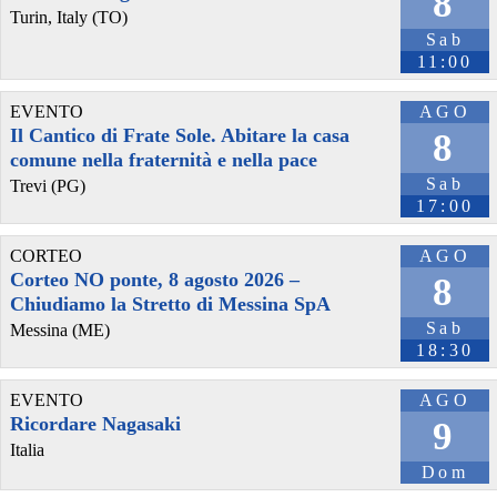
8
Turin, Italy (TO)
P. S. 
Sab
11:00
Non si sa chi è il settimo. 
EVENTO
AGO
Il Cantico di Frate Sole. Abitare la casa
8
#chiesa
#medievale
#borgo
comune nella fraternità e nella pace
Sab
Trevi (PG)
17:00
CORTEO
AGO
Corteo NO ponte, 8 agosto 2026 –
8
Chiudiamo la Stretto di Messina SpA
Sab
Messina (ME)
18:30
EVENTO
AGO
@FraLauricella
 - 
19/8/2023 5:07
Ricordare Nagasaki
9
#
spalletti
 è il nuovo CT della 
#
nazionale
.
Italia
Il 
#
napoli
 contro il 
#
frosinone
 senza 
#
kvara
.
Dom
#
sassuolo
: “Berardi resta qua”.