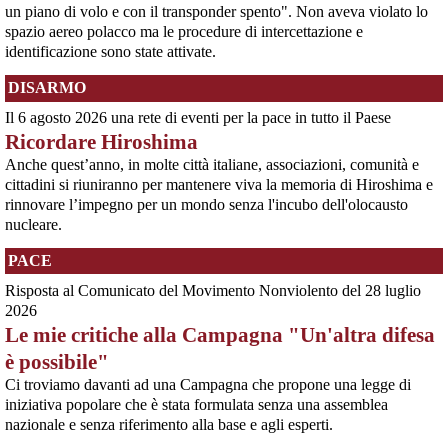
Uniti, il cui coinvolgimento nel genocidio del Sudan è oggetto di indagine da
un piano di volo e con il transponder spento". Non aveva violato lo
parte dell'ONU (vedere appendice).Ciò che emer
spazio aereo polacco ma le procedure di intercettazione e
[News] Caccia di sesta generazione GCAP, c'è una finestra di opportunità per
identificazione sono state attivate.
fermarlo
Ecco le scadenze e i punti deboli del programma militare GCAPA pochi
DISARMO
giorni da una scadenza cruciale per il programma GCAP (Global Combat Air
Programme), il costosissimo caccia di sesta generazione promosso da
Il 6 agosto 2026 una rete di eventi per la pace in tutto il Paese
Italia, Regno Unito e Giappone, si apre una finestra di opportunità per il
movimento
Ricordare Hiroshima
[News] Armi nucleari ad Aviano, cosa ha deciso oggi il GIP
Anche quest’anno, in molte città italiane, associazioni, comunità e
Il Giudice per le Indagini Preliminari del Tribunale di Pordenone ha deciso di
cittadini si riuniranno per mantenere viva la memoria di Hiroshima e
riservarsi sulla richiesta di opposizione all’archiviazione presentata da un
gruppo di cittadini e associazioni riguardo alla presenza di armi nucleari
rinnovare l’impegno per un mondo senza l'incubo dell'olocausto
statunitensi nella base USAF di Aviano. L’attesa decisi
nucleare.
[News] Parte in Finlandia la manifestazione contro il riarmo europeo
Helsinki, mobilitazione contro il riarmo europeo: “Welfare, not warfare”Anche
PACE
in Finlandia, oggi 14 giugno 2026, cittadini e organizzazioni pacifiste stanno
scendendo in piazza contro il riarmo, in collegamento con le proteste in
Risposta al Comunicato del Movimento Nonviolento del 28 luglio
tutta Europa (Madrid, Bruxelles e altre città)
2026
[News] Oggi in Spagna mobilitazione contro il riarmo, in questi minuti sta
Le mie critiche alla Campagna "Un'altra difesa
per partire a Bruxelles la marcia pacifista europea di No Rearm Europe
Oggi in Spagna mobilitazione contro il riarmo e il militarismoSi è svolta
è possibile"
oggi, 14 giugno 2026, a Madrid la manifestazione indetta dall'Assemblea
Ci troviamo davanti ad una Campagna che propone una legge di
Internazionalista di Madrid con il titolo "Contro il riarmo e la guerra
imperialista". I partecipanti si sono radunati in Plaza de Atoc
iniziativa popolare che è stata formulata senza una assemblea
[news] La strage di Bologna, i suoi mandati e la cerniera con la NATO
nazionale e senza riferimento alla base e agli esperti.
A quarantasei anni dalla strage che il 2 agosto 1980 insanguinò la stazione