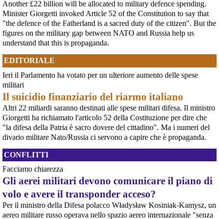
chitarra A cinquant'anni dal golpe che insanguinò il Cile, la storia di Víctor
Another £22 billion will be allocated to military defence spending.
Jara continua a risuonare come un inno alla dignità e alla resistenza. La
Minister Giorgetti invoked Article 52 of the Constitution to say that
sua voce, spezzata dalle mani dei carn
"the defence of the Fatherland is a sacred duty of the citizen". But the
[news] La "Breve storia del pacifismo italiano" è stata arricchita con undici
figures on the military gap between NATO and Russia help us
schede introduttive storico-culturali dei vari periodi, dal primo Novecento a
oggi
understand that this is propaganda.
Siamo felici di annunciarvi un aggiornamento per la nostra "Breve storia del
pacifismo italiano". Il percorso di ricerca e divulgazione si arricchisce oggi
EDITORIALE
di un nuovo strumento: abbiamo integrato nel testo undici schede
introduttive, dedicate ciascuna a una specifica periodizzazione s
Ieri il Parlamento ha votato per un ulteriore aumento delle spese
[news] Ucraina, minacce alla redazione di Babel che ha indagato sulle torture
militari
nel Reggimento Skelya
Il suicidio finanziario del riarmo italiano
La giornalista Kateryna Lykhohliad, la direttrice Kateryna Kobernyk e l'intera
redazione di Babel hanno ricevuto gravi minacce dirette a seguito della
Altri 22 miliardi saranno destinati alle spese militari difesa. Il ministro
pubblicazione dell'inchiesta shock sul 425º Reggimento d'Assalto "Skelya".
Giorgetti ha richiamato l'articolo 52 della Costituzione per dire che
https://babel.ua/en/texts/127938-the-skelya-assault-re
"la difesa della Patria è sacro dovere del cittadino". Ma i numeri del
[News] Violenza sessuale in Sudan per traumatizzare la popolazione civile: il
divario militare Nato/Russia ci servono a capire che è propaganda.
rapporto pubblicato oggi dall'ONU
Rapporto ONU documenta l'uso diffuso e brutale della violenza sessuale in
CONFLITTI
Sudan23 giugno 2026GINEVRA – Un rapporto dell'Ufficio dei Diritti Umani
delle Nazioni Unite pubblicato martedì mette a nudo la brutalità e l'entità
Facciamo chiarezza
della violenza sessuale legata al confl
Gli aerei militari devono comunicare il piano di
[News] Accordo di cooperazione militare fra l'Italia e gli Emirati Arabi
Uniti. Ecco i nomi dei senatori che non hanno citato il genocidio del Sudan,
volo e avere il transponder acceso?
in cui sono coinvolti gli Emirati Arabi Uniti
Per il ministro della Difesa polacco Władysław Kosiniak-Kamysz, un
E' stato approvato - prima con il voto della Camera e poi con quello del
Senato - l'accordo di cooperazione militare fra l'Italia e gli Emirati Arabi
aereo militare russo operava nello spazio aereo internazionale "senza