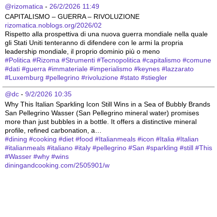
@rizomatica
 - 
26/2/2026 11:49
CAPITALISMO – GUERRA – RIVOLUZIONE
rizomatica.noblogs.org/2026/02
Rispetto alla prospettiva di una nuova guerra mondiale nella quale 
gli Stati Uniti tenteranno di difendere con le armi la propria 
leadership mondiale, il proprio dominio più o meno 
#
Politica
#
Rizoma
#
Strumenti
#
Tecnopolitica
#
capitalismo
#
comune
#
dati
#
guerra
#
immateriale
#
imperialismo
#
keynes
#
lazzarato
#
Luxemburg
#
pellegrino
#
rivoluzione
#
stato
#
stiegler
@dc
 - 
9/2/2026 10:35
Why This Italian Sparkling Icon Still Wins in a Sea of Bubbly Brands
San Pellegrino Wasser (San Pellegrino mineral water) promises 
more than just bubbles in a bottle. It offers a distinctive mineral 
profile, refined carbonation, a…
#
dining
#
cooking
#
diet
#
food
#
Italianmeals
#
icon
#
Italia
#
Italian
#
italianmeals
#
italiano
#
italy
#
pellegrino
#
San
#
sparkling
#
still
#
This
#
Wasser
#
why
#
wins
diningandcooking.com/2505901/w