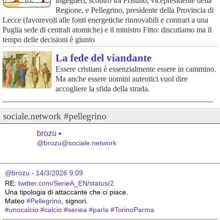
Ingegneri, scontro tra Frisullo, vicepresidente della
Regione, e Pellegrino, presidente della Provincia di
Lecce (favorevoli alle fonti energetiche rinnovabili e contrari a una
Puglia sede di centrali atomiche) e il ministro Fitto: discutiamo ma il
tempo delle decisioni è giunto
La fede del viandante
Essere cristiani è essenzialmente essere in cammino.
Ma anche essere uomini autentici vuol dire
accogliere la sfida della strada.
sociale.network #pellegrino
brozu ▪️
@brozu@sociale.network
@brozu
 - 
14/3/2026 9:09
RE: 
twitter.com/SerieA_EN/status/2
Una tipologia di attaccante che ci piace.
Mateo 
#
Pellegrino
, signori.
#
unocalcio
#
calcio
#
seriea
#
parla
#
TorinoParma