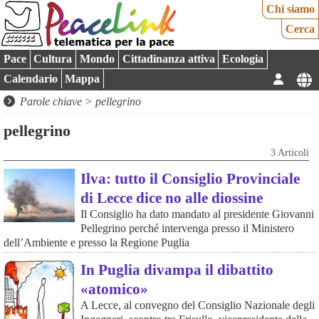
Chi siamo
Cerca
Pace
Cultura
Mondo
Cittadinanza attiva
Ecologia
Calendario
Mappa
Parole chiave > pellegrino
pellegrino
3 Articoli
Ilva: tutto il Consiglio Provinciale
di Lecce dice no alle diossine
Il Consiglio ha dato mandato al presidente Giovanni
Pellegrino perché intervenga presso il Ministero
dell’Ambiente e presso la Regione Puglia
In Puglia divampa il dibattito
«atomico»
A Lecce, al convegno del Consiglio Nazionale degli