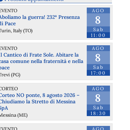
EVENTO
AGO
8
Aboliamo la guerra! 232ª Presenza
di Pace
Sab
Turin, Italy (TO)
11:00
@heiseonline
 - 
26/6/2026 14:12
EVENTO
AGO
heise+ | Vehicle to Grid: Wenn das E-Auto Geld verdient
8
Il Cantico di Frate Sole. Abitare la
Wir erklären, wie Vehicle to Grid funktioniert, welche Technik 
casa comune nella fraternità e nella
Sie benötigen und ob man schon jetzt damit loslegen kann.
pace
Sab
heise.de/hintergrund/Vehicle-t
#
Elektroauto
#
Elektromobilität
#
Energie
#
SmartGrid
17:00
Trevi (PG)
#
Wirtschaft
#
news
CORTEO
AGO
8
Corteo NO ponte, 8 agosto 2026 –
Chiudiamo la Stretto di Messina
SpA
Sab
18:30
Messina (ME)
EVENTO
AGO