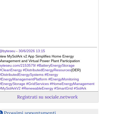
@byteseu
 - 
30/6/2026 13:15
New MySolArk v2 App Simplifies Home Energy 
Management and Virtual Power Plant Participation 
byteseu.com/2153579/
#
BatteryEnergyStorage
#
CleanEnergy
#
DistributedEnergyResources
(DER) 
#
DistributedEnergySystems
#
Energy
#
EnergyManagementPlatform
#
EnergyMonitoring
#
EnergyStorage
#
GridServices
#
HomeEnergyManagement
#
MySolArkV2
#
RenewableEnergy
#
SmartGrid
#
SolArk
#
SolarEnergy
#
VirtualPowerPlant
(VPP)
Registrati su sociale.network
Prossimi appuntamenti