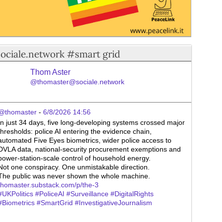
sociale.network #smart grid
Thom Aster
@thomaster@sociale.network
@thomaster
 - 
6/8/2026 14:56
In just 34 days, five long-developing systems crossed major 
thresholds: police AI entering the evidence chain, 
automated Five Eyes biometrics, wider police access to 
DVLA data, national-security procurement exemptions and 
power-station-scale control of household energy.
Not one conspiracy. One unmistakable direction.
The public was never shown the whole machine.
thomaster.substack.com/p/the-3
#
UKPolitics
#
PoliceAI
#
Surveillance
#
DigitalRights
#
Biometrics
#
SmartGrid
#
InvestigativeJournalism