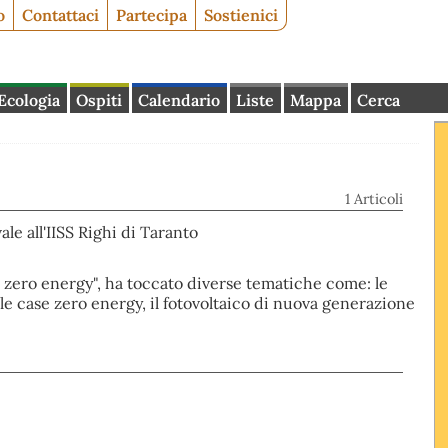
o
Contattaci
Partecipa
Sostienici
Ecologia
Ospiti
Calendario
Liste
Mappa
Cerca
1 Articoli
le all'IISS Righi di Taranto
a zero energy", ha toccato diverse tematiche come: le
r le case zero energy, il fotovoltaico di nuova generazione