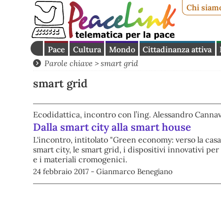
Chi siam
Pace
Cultura
Mondo
Cittadinanza attiva
Parole chiave > smart grid
smart grid
Ecodidattica, incontro con l’ing. Alessandro Cannava
Dalla smart city alla smart house
L'incontro, intitolato "Green economy: verso la cas
smart city, le smart grid, i dispositivi innovativi pe
e i materiali cromogenici.
24 febbraio 2017 - Gianmarco Benegiano