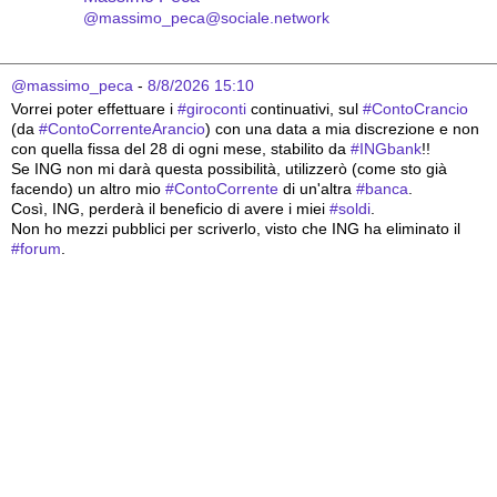
@massimo_peca@sociale.network
@massimo_peca
 - 
8/8/2026 15:10
Vorrei poter effettuare i 
#
giroconti
 continuativi, sul 
#
ContoCrancio
(da 
#
ContoCorrenteArancio
) con una data a mia discrezione e non 
con quella fissa del 28 di ogni mese, stabilito da 
#
INGbank
!!
Se ING non mi darà questa possibilità, utilizzerò (come sto già 
facendo) un altro mio 
#
ContoCorrente
 di un'altra 
#
banca
.
Così, ING, perderà il beneficio di avere i miei 
#
soldi
.
Non ho mezzi pubblici per scriverlo, visto che ING ha eliminato il 
#
forum
.