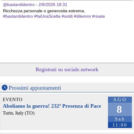
@bastardidentro
 - 
2/8/2026 18:31
Ricchezza personale o generosita estrema.
#
bastardidentro
#
faiUnaScelta
#
soldi
#
dilemmi
#
risate
Registrati su sociale.network
Prossimi appuntamenti
@bastardidentro
 - 
9/7/2026 18:30
Fuga con carico emotivo.
EVENTO
AGO
#
bastardidentro
#
indovinelli
#
proverbi
#
soldi
#
risate
Aboliamo la guerra! 232ª Presenza di Pace
8
Turin, Italy (TO)
Sab
11:00