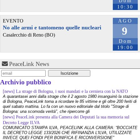
Dom
10:30
EVENTO
AGO
@benzinazero
 - 
26/6/2026 4:59
No alle armi e tantomeno quelle nucleari
9
Due esempi di spese che ci impoveriscono e ci danneggiano: 
Casalecchio di Reno (BO)
fumare e usare l'auto 
Dom
benzinazero.wordpress.com/2026
19:00
#
automobile
#
fumo
#
economia
#
soldi
#
salute
PeaceLink News
Archivio pubblico
[news] La strage di Bologna, i suoi mandati e la cerniera con la NATO
A quarantasei anni dalla strage che il 2 agosto 1980 insanguinò la stazione
di Bologna, PeaceLink torna a ricordare le 85 vittime e gli oltre 200 feriti di
quel sabato mattina. Lo fa con un nuovo editoriale dal titolo "Strage di
Bologna: una scomoda verità", che ripercorre gli
[news] PeaceLink presenta alla Camera dei Deputati la sua memoria sul
Decreto Legge ILVA
@AdoroIlGenio
 - 
24/6/2026 19:22
COMUNICATO STAMPA ILVA, PEACELINK ALLA CAMERA: “BOCCIATE
ADORO IL GENIO - L'ODORE ED I SOLDI
IL DECRETO LEGGE 133/2026 CHE RIFINANZIA L'ILVA, UTILIZZATE
Ah, se gli ascensori potessero parlare...
INVECE QUEI FONDI PER BONIFICA E RICONVERSIONE”