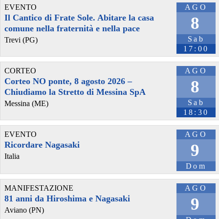
EVENTO
AGO
Il Cantico di Frate Sole. Abitare la casa
8
comune nella fraternità e nella pace
Sab
Trevi (PG)
17:00
@nikoleavic
 - 
1/7/2026 1:49
CORTEO
AGO
I soldi si sprecano mentre le banche sono state bloccate di nuovo!
#Economia
#sistemaBancario
#soldi
#monetaryPolicy
Corteo NO ponte, 8 agosto 2026 –
8
#monetaryRegulation
#IMF
Chiudiamo la Stretto di Messina SpA
Sab
Messina (ME)
@benzinazero
 - 
26/6/2026 5:01
18:30
Due esempi di spese che ci impoveriscono e ci danneggiano: 
fumare e usare l'auto 
benzinazero.wordpress.com/2026
EVENTO
AGO
#
automobile
#
fumo
#
economia
#
soldi
#
salute
Ricordare Nagasaki
9
Italia
Dom
MANIFESTAZIONE
AGO
81 anni da Hiroshima e Nagasaki
9
Aviano (PN)