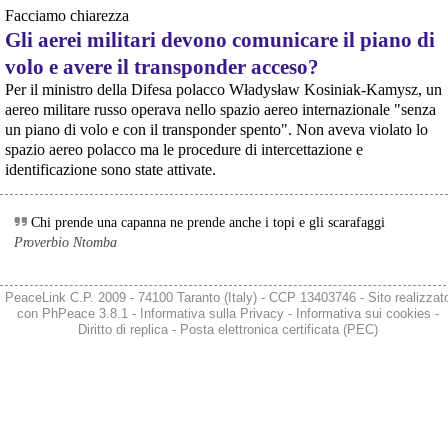
gruppo di cittadini e associazioni riguardo alla presenza di armi nucleari
Facciamo chiarezza
statunitensi nella base USAF di Aviano. L’attesa decisi
Gli aerei militari devono comunicare il piano di
[News] Parte in Finlandia la manifestazione contro il riarmo europeo
Helsinki, mobilitazione contro il riarmo europeo: “Welfare, not warfare”Anche
volo e avere il transponder acceso?
in Finlandia, oggi 14 giugno 2026, cittadini e organizzazioni pacifiste stanno
Per il ministro della Difesa polacco Władysław Kosiniak-Kamysz, un
scendendo in piazza contro il riarmo, in collegamento con le proteste in
tutta Europa (Madrid, Bruxelles e altre città)
aereo militare russo operava nello spazio aereo internazionale "senza
[News] Oggi in Spagna mobilitazione contro il riarmo, in questi minuti sta
un piano di volo e con il transponder spento". Non aveva violato lo
per partire a Bruxelles la marcia pacifista europea di No Rearm Europe
spazio aereo polacco ma le procedure di intercettazione e
@AdoroIlGenio
 - 
18/5/2026 16:35
Oggi in Spagna mobilitazione contro il riarmo e il militarismoSi è svolta
identificazione sono state attivate.
ADORO IL GENIO - SONDAGGIO
oggi, 14 giugno 2026, a Madrid la manifestazione indetta dall'Assemblea
Internazionalista di Madrid con il titolo "Contro il riarmo e la guerra
Una volta quella dei sondaggi era davvero una fissazione, poi...
imperialista". I partecipanti si sono radunati in Plaza de Atoc
#
adoroilgenio
#
18maggio
#
comicità
#
comedy
#
humor
#
tv
#
sketch
Chi prende una capanna ne prende anche i topi e gli scarafaggi
#
scenetta
#
sketches
#
sondaggio
#
vídeo
#
English
#
reel
#
reels
Proverbio Ntomba
#
icorti
#
survey
#
rapina
#
robbery
#
volare
#
test
#
Crime
#
british
#
BritishHumor
#
domande
#
sicurezza
#
difesa
#
difesapersonale
#
soldi
PeaceLink C.P. 2009 - 74100 Taranto (Italy) - CCP 13403746 - Sito realizzat
con
PhPeace 3.8.1
-
Informativa sulla Privacy
-
Informativa sui cookies
-
Diritto di replica
-
Posta elettronica certificata (PEC)