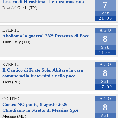
Lessico di Hiroshima | Lettura musicata
7
14 e il 
#
15aprile
 2011."
Riva del Garda (TN)
#
RestiamoUmani
#
Vik
#
StayHuman
#
Peace
#
PACE
Ven
pagineesteri.it/2026/04/14/med
21:00
EVENTO
AGO
Aboliamo la guerra! 232ª Presenza di Pace
8
Turin, Italy (TO)
Sab
11:00
EVENTO
AGO
Il Cantico di Frate Sole. Abitare la casa
8
comune nella fraternità e nella pace
@radiondadurto
 - 
14/4/2026 22:11
Sab
Trevi (PG)
VITTORIO “VIK” ARRIGONI: A 15 ANNI DALLA MORTE, TANTE 
17:00
VOCI PER RICORDARCI DI “RESTARE UMANI” 
radiondadurto.org/2026/04/15/2
#
SCELTA_INTERNAZIONALI
#
samuelesciarrillo
#
manololuppichini
#
vittorioarrigoni
CORTEO
AGO
#
INTERNAZIONALI
#
EgidiaBeretta
#
MeriCalvelli
#
INEVIDENZA
Corteo NO ponte, 8 agosto 2026 –
8
#
arrigoni
#
vittorio
#
News
#
gaza
#
vik
Chiudiamo la Stretto di Messina SpA
@radiondadurto
 - 
12/4/2026 10:08
Sab
Messina (ME)