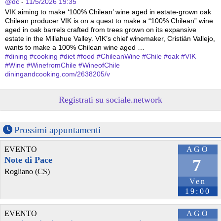
@dc
 - 
11/5/2026 19:35
VIK aiming to make ‘100% Chilean’ wine aged in estate-grown oak
Chilean producer VIK is on a quest to make a “100% Chilean” wine 
aged in oak barrels crafted from trees grown on its expansive 
estate in the Millahue Valley. VIK’s chief winemaker, Cristián Vallejo, 
wants to make a 100% Chilean wine aged …
#
dining
#
cooking
#
diet
#
food
#
ChileanWine
#
Chile
#
oak
#
VIK
#
Wine
#
WinefromChile
#
WineofChile
diningandcooking.com/2638205/v
Registrati su sociale.network
Prossimi appuntamenti
EVENTO
AGO
Note di Pace
7
Rogliano (CS)
Ven
19:00
@Mau_or_
 - 
15/4/2026 6:32
"15 anni dopo, l’anima di 
#
VittorioArrigoni
 continua a girare tra le 
macerie di 
#
Gaza
 e nelle piazze italiane come una presenza 
EVENTO
AGO
ostinata, una voce che non si è lasciata spegnere nella notte tra il 