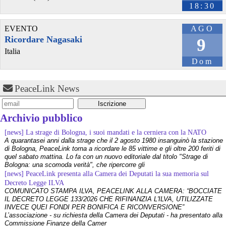
“CARO VIK TI SCRIVO”: IL LIBRO DI ANNA MARIA SELINI A 15 
18:30
ANNI DALLA MORTE DI VITTORIO ARRIGONI IN PALESTINA 
radiondadurto.org/2026/04/12/c
#
SCELTA_INTERNAZIONALI
EVENTO
AGO
#
vittorioarrigoni
#
annamariaselini
#
caroviktiscrivo
Ricordare Nagasaki
9
#
INTERNAZIONALI
#
INEVIDENZA
#
Palestina
#
gaza
#
vik
Italia
@byteseu
 - 
18/12/2025 23:05
Dom
Viking (VIK) backs Norway youth national teams in new deal 
byteseu.com/1639820/
#
NationalTeamAcademy
#
Norway
#
NorwegianFootballFederation
#
partnership
#
Sponsorship
#
VIK
PeaceLink News
#
viking
#
YouthFootball
Archivio pubblico
[news] La strage di Bologna, i suoi mandati e la cerniera con la NATO
A quarantasei anni dalla strage che il 2 agosto 1980 insanguinò la stazione
di Bologna, PeaceLink torna a ricordare le 85 vittime e gli oltre 200 feriti di
quel sabato mattina. Lo fa con un nuovo editoriale dal titolo "Strage di
Bologna: una scomoda verità", che ripercorre gli
[news] PeaceLink presenta alla Camera dei Deputati la sua memoria sul
Decreto Legge ILVA
COMUNICATO STAMPA ILVA, PEACELINK ALLA CAMERA: “BOCCIATE
IL DECRETO LEGGE 133/2026 CHE RIFINANZIA L'ILVA, UTILIZZATE
INVECE QUEI FONDI PER BONIFICA E RICONVERSIONE”
L’associazione - su richiesta della Camera dei Deputati - ha presentato alla
@dc
 - 
20/11/2025 10:55
Commissione Finanze della Camer