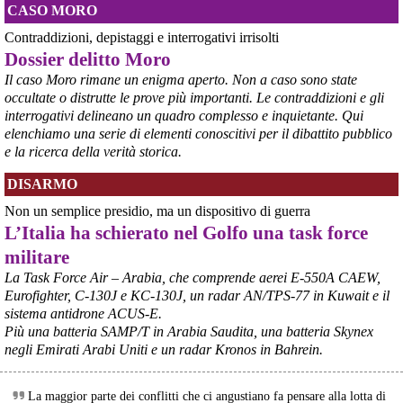
CASO MORO
Contraddizioni, depistaggi e interrogativi irrisolti
@peacelink
 - 
6/8/2026 7:50
Dossier delitto Moro
retepacedisarmo.org/2026/missi
Il caso Moro rimane un enigma aperto. Non a caso sono state
Il Parlamento è stato tenuto praticamente all’oscuro del 
occultate o distrutte le prove più importanti. Le contraddizioni e gli
dispiegamento di uomini e mezzi verso il regno saudita e in un 
interrogativi delineano un quadro complesso e inquietante. Qui
contesto di conflitto aperto nella regione.
elenchiamo una serie di elementi conoscitivi per il dibattito pubblico
#
disarmo
#
noguerra
#
pcknews
e la ricerca della verità storica.
DISARMO
Non un semplice presidio, ma un dispositivo di guerra
L’Italia ha schierato nel Golfo una task force
militare
La Task Force Air – Arabia, che comprende aerei E-550A CAEW,
Eurofighter, C-130J e KC-130J, un radar AN/TPS-77 in Kuwait e il
sistema antidrone ACUS-E.
Più una batteria SAMP/T in Arabia Saudita, una batteria Skynex
negli Emirati Arabi Uniti e un radar Kronos in Bahrein.
@peacelink
 - 
6/8/2026 5:38
ilmanifesto.it/guerra-a-debito
Ieri il parlamento ha approvato le risoluzioni della maggioranza che 
La maggior parte dei conflitti che ci angustiano fa pensare alla lotta di
impegnano il governo ad avviare le procedure per chiedere 