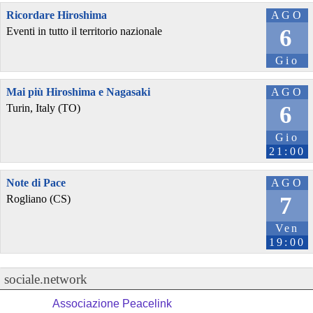
Ricordare Hiroshima
AGO
6
Eventi in tutto il territorio nazionale
Gio
Mai più Hiroshima e Nagasaki
AGO
6
Turin, Italy (TO)
Gio
21:00
Note di Pace
AGO
7
Rogliano (CS)
Ven
19:00
sociale.network
Associazione Peacelink