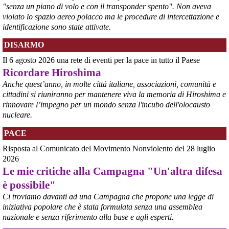
"senza un piano di volo e con il transponder spento". Non aveva
sono numerose e capillari, coinvolgendo grandi città e piccole 
comunità. 
violato lo spazio aereo polacco ma le procedure di intercettazione e
#
Hiroshima2026
#
Germania
identificazione sono state attivate.
@peacelink
 - 
6/8/2026 7:55
DISARMO
lanazione.it/massa-carrara/cro
Il 6 agosto 2026 una rete di eventi per la pace in tutto il Paese
La proposta di un osservatorio sui traffici di armi nel porto di Marina 
Ricordare Hiroshima
di Carrara organizzato dall’Accademia della Pace e raccolta dalla 
sindaca Serena Arrighi.
Anche quest’anno, in molte città italiane, associazioni, comunità e
Linda Maggiori, nel ricostruire l’inchiesta che ha fatto per 
cittadini si riuniranno per mantenere viva la memoria di Hiroshima e
AltrEconomia sull’attività di carico e scarico di armi in diversi porti 
rinnovare l’impegno per un mondo senza l'incubo dell'olocausto
tra cui quello di Marina di Carrara, ha sottolineato la resistenza da 
nucleare.
parte delle istituzioni competenti a fornire le informazioni 
indispensabili.
PACE
#
armi
#
disarmo
#
pcknews
#
pace
Risposta al Comunicato del Movimento Nonviolento del 28 luglio
2026
Le mie critiche alla Campagna "Un'altra difesa
è possibile"
Ci troviamo davanti ad una Campagna che propone una legge di
iniziativa popolare che è stata formulata senza una assemblea
nazionale e senza riferimento alla base e agli esperti.