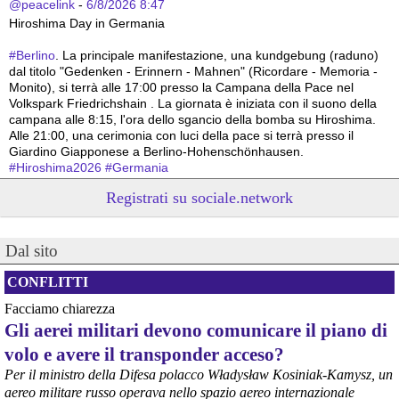
@peacelink
 - 
6/8/2026 8:47
Hiroshima Day in Germania 
#
Berlino
. La principale manifestazione, una kundgebung (raduno) 
dal titolo "Gedenken - Erinnern - Mahnen" (Ricordare - Memoria - 
Monito), si terrà alle 17:00 presso la Campana della Pace nel 
Volkspark Friedrichshain . La giornata è iniziata con il suono della 
campana alle 8:15, l'ora dello sgancio della bomba su Hiroshima. 
Alle 21:00, una cerimonia con luci della pace si terrà presso il 
Giardino Giapponese a Berlino-Hohenschönhausen.
#
Hiroshima2026
#
Germania
Registrati su sociale.network
@peacelink
 - 
6/8/2026 8:44
Hiroshima Day in Germania 
#
Hannover
: la città offre un programma particolarmente ricco e 
articolato. La commemorazione ufficiale è iniziata alle 8:00 con una 
Dal sito
cerimonia presso la Aegidienkirche , seguita da una meditazione 
sonora e da una funzione multireligiosa per la pace nel pomeriggio. 
CONFLITTI
In serata, la città ospiterà proiezioni di documentari al Neues 
Facciamo chiarezza
Rathaus e, alle 22:00, un suggestivo momento di ricordo con il 
Gli aerei militari devono comunicare il piano di
lancio di lanterne di carta sullo stagno Maschteich.
#
Hiroshima2026
#
Germania
volo e avere il transponder acceso?
Per il ministro della Difesa polacco Władysław Kosiniak-Kamysz, un
@peacelink
 - 
6/8/2026 8:42
aereo militare russo operava nello spazio aereo internazionale
In Germania le commemorazioni dell'81° anniversario di Hiroshima 