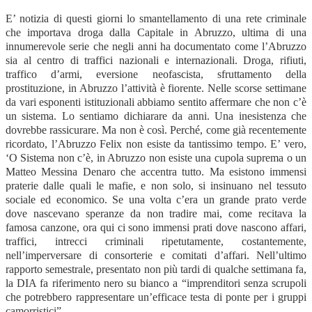
E’ notizia di questi giorni lo smantellamento di una rete criminale
che importava droga dalla Capitale in Abruzzo, ultima di una
innumerevole serie che negli anni ha documentato come l’Abruzzo
sia al centro di traffici nazionali e internazionali. Droga, rifiuti,
traffico d’armi, eversione neofascista, sfruttamento della
prostituzione, in Abruzzo l’attività è fiorente. Nelle scorse settimane
da vari esponenti istituzionali abbiamo sentito affermare che non c’è
un sistema. Lo sentiamo dichiarare da anni. Una inesistenza che
dovrebbe rassicurare. Ma non è così. Perché, come già recentemente
ricordato, l’Abruzzo Felix non esiste da tantissimo tempo. E’ vero,
‘O Sistema non c’è, in Abruzzo non esiste una cupola suprema o un
Matteo Messina Denaro che accentra tutto. Ma esistono immensi
praterie dalle quali le mafie, e non solo, si insinuano nel tessuto
sociale ed economico. Se una volta c’era un grande prato verde
dove nascevano speranze da non tradire mai, come recitava la
famosa canzone, ora qui ci sono immensi prati dove nascono affari,
traffici, intrecci criminali ripetutamente, costantemente,
nell’imperversare di consorterie e comitati d’affari. Nell’ultimo
rapporto semestrale, presentato non più tardi di qualche settimana fa,
la DIA fa riferimento nero su bianco a “imprenditori senza scrupoli
che potrebbero rappresentare un’efficace testa di ponte per i gruppi
camorristici”.