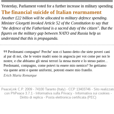
@peacelink
 - 
6/8/2026 21:41
Yesterday, Parliament voted for a further increase in military spending
cronachetarantine.it/index.php
The financial suicide of Italian rearmament
il Governo ha manifestato l’intenzione di predisporre un 
provvedimento straordinario per attenuare le conseguenze 
Another £22 billion will be allocated to military defence spending.
economiche e sociali della prevista fermata dell’area a caldo e ha 
Minister Giorgetti invoked Article 52 of the Constitution to say that
chiesto alle rappresentanze del territorio di formulare proposte 
"the defence of the Fatherland is a sacred duty of the citizen". But the
concrete per definirne i contenuti. Casartigiani valuta positivamente 
figures on the military gap between NATO and Russia help us
questa disponibilità.
understand that this is propaganda.
#
ILVA
#
Taranto
Perdonami compagno! Perche' non ci hanno detto che siete poveri cani
al par di noi, che le vostre madri sono in angoscia per voi come per noi le
nostre, e che abbiamo gli stessi terrori la stessa morte e lo stesso patire...
Perdonami, compagno, come potevi tu essere mio nemico? Se gettiamo
via queste armi e queste uniformi, potresti essere mio fratello.
Erich Maria Remarque
PeaceLink C.P. 2009 - 74100 Taranto (Italy) - CCP 13403746 - Sito realizzat
con
PhPeace 3.7.1
-
Informativa sulla Privacy
-
Informativa sui cookies
-
Diritto di replica
-
Posta elettronica certificata (PEC)
@peacelink
 - 
6/8/2026 21:36
giornalerossoblu.it/ex-ilva-sc
Nel tavolo convocato al Ministero delle Imprese e del Made in Italy, 