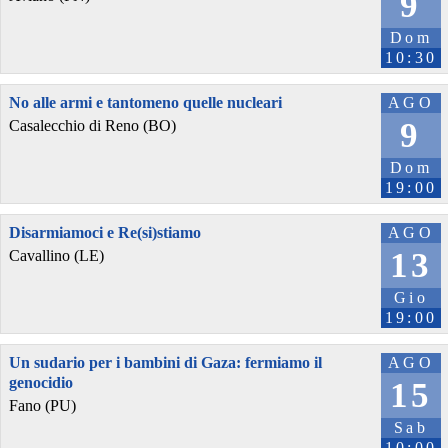
9
Dom
10:30
No alle armi e tantomeno quelle nucleari
AGO
9
Casalecchio di Reno (BO)
Dom
19:00
Disarmiamoci e Re(si)stiamo
AGO
13
Cavallino (LE)
Gio
19:00
Un sudario per i bambini di Gaza: fermiamo il
AGO
genocidio
15
Fano (PU)
Sab
10:00