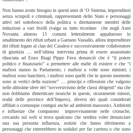
Non hanno avuto bisogno in questi anni di ‘O Sistema, imprenditori
senza scrupoli e criminali, rappresentanti dello Stato e personaggi
attivi nel sottobosco della politica o direttamente membri delle
istituzioni a vari livelli (valga su tutto ricordare che negli Anni
Novanta almeno 15 comuni letteralmente appaltarono lo
smaltimento dei rifiuti urbani a Gaetano Vassallo, allora imprenditore
dei rifiuti legato al clan dei Casalesi e successivamente collaboratore
di giustizia … nell’ultima intervista prima di essere assassinato
rilasciata ad Enzo Biagi Pippo Fava denunciò che è “il potere
politico e finanziario” a permettere alle mafie di esistere e che “i
mafiosi stanno in Parlamento, i mafiosi a volte sono ministri, i
mafiosi sono banchieri, i mafiosi sono quelli che in questo momento
sono ai vertici della nazione” … principi e riflessioni che valgono
nelle altissime sfere del “sovversivismo delle classi dirigenti” ma che
non dobbiamo dimenticare neanche in queste, sicuramente minori,
realtà delle province dell’Impero), diversi dei quali considerati
affiliati o comunque contigui anche ad ambienti massonici. Ambienti
e influenze che compaiono improvvisamente nelle cronache,
cercando sul web si trova qualcuno che sembra voler denunciare
una sua presunta influenza, notizie che fanno riferimento a
personaggi che entrerebbero in sodalizi per far carriera o che sono