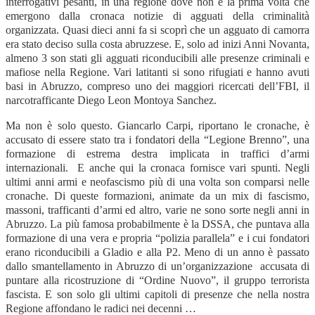
interrogativi pesanti, in una regione dove non è la prima volta che
emergono dalla cronaca notizie di agguati della criminalità
organizzata. Quasi dieci anni fa si scoprì che un agguato di camorra
era stato deciso sulla costa abruzzese. E, solo ad inizi Anni Novanta,
almeno 3 son stati gli agguati riconducibili alle presenze criminali e
mafiose nella Regione. Vari latitanti si sono rifugiati e hanno avuti
basi in Abruzzo, compreso uno dei maggiori ricercati dell’FBI, il
narcotrafficante Diego Leon Montoya Sanchez.
Ma non è solo questo. Giancarlo Carpi, riportano le cronache, è
accusato di essere stato tra i fondatori della “Legione Brenno”, una
formazione di estrema destra implicata in traffici d’armi
internazionali. E anche qui la cronaca fornisce vari spunti. Negli
ultimi anni armi e neofascismo più di una volta son comparsi nelle
cronache. Di queste formazioni, animate da un mix di fascismo,
massoni, trafficanti d’armi ed altro, varie ne sono sorte negli anni in
Abruzzo. La più famosa probabilmente è la DSSA, che puntava alla
formazione di una vera e propria “polizia parallela” e i cui fondatori
erano riconducibili a Gladio e alla P2. Meno di un anno è passato
dallo smantellamento in Abruzzo di un’organizzazione accusata di
puntare alla ricostruzione di “Ordine Nuovo”, il gruppo terrorista
fascista. E son solo gli ultimi capitoli di presenze che nella nostra
Regione affondano le radici nei decenni …