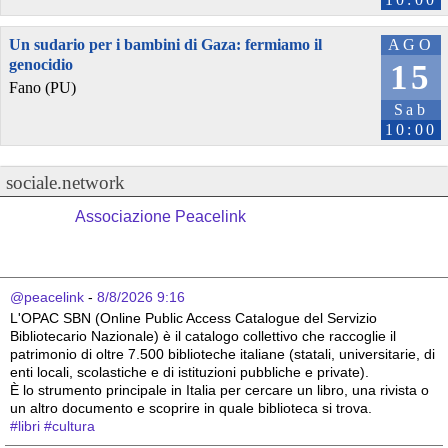
Un sudario per i bambini di Gaza: fermiamo il
AGO
genocidio
15
Fano (PU)
Sab
10:00
sociale.network
Associazione Peacelink
@peacelink
 - 
8/8/2026 9:16
L'OPAC SBN (Online Public Access Catalogue del Servizio 
Bibliotecario Nazionale) è il catalogo collettivo che raccoglie il 
patrimonio di oltre 7.500 biblioteche italiane (statali, universitarie, di 
enti locali, scolastiche e di istituzioni pubbliche e private).
È lo strumento principale in Italia per cercare un libro, una rivista o 
un altro documento e scoprire in quale biblioteca si trova.
#
libri
#
cultura