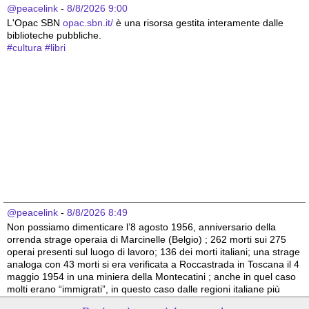
@peacelink
 - 
8/8/2026 9:00
L'Opac SBN 
opac.sbn.it/
 è una risorsa gestita interamente dalle 
biblioteche pubbliche.
#
cultura
#
libri
@peacelink
 - 
8/8/2026 8:49
Non possiamo dimenticare l’8 agosto 1956, anniversario della 
orrenda strage operaia di Marcinelle (Belgio) ; 262 morti sui 275 
operai presenti sul luogo di lavoro; 136 dei morti italiani; una strage 
analoga con 43 morti si era verificata a Roccastrada in Toscana il 4 
maggio 1954 in una miniera della Montecatini ; anche in quel caso 
molti erano “immigrati”, in questo caso dalle regioni italiane più 
povere.