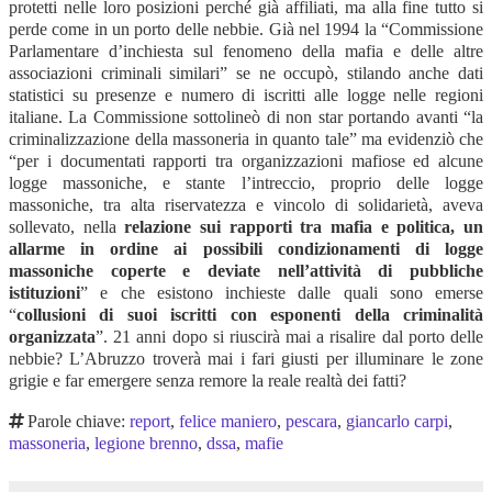
protetti nelle loro posizioni perché già affiliati, ma alla fine tutto si
perde come in un porto delle nebbie. Già nel 1994 la “Commissione
Parlamentare d’inchiesta sul fenomeno della mafia e delle altre
associazioni criminali similari” se ne occupò, stilando anche dati
statistici su presenze e numero di iscritti alle logge nelle regioni
italiane. La Commissione sottolineò di non star portando avanti “la
criminalizzazione della massoneria in quanto tale” ma evidenziò che
“per i documentati rapporti tra organizzazioni mafiose ed alcune
logge massoniche, e stante l’intreccio, proprio delle logge
massoniche, tra alta riservatezza e vincolo di solidarietà, aveva
sollevato, nella
relazione sui rapporti tra mafia e politica, un
allarme in ordine ai possibili condizionamenti di logge
massoniche coperte e deviate nell’attività di pubbliche
istituzioni
” e che esistono inchieste dalle quali sono emerse
“
collusioni di suoi iscritti con esponenti della criminalità
organizzata
”. 21 anni dopo si riuscirà mai a risalire dal porto delle
nebbie? L’Abruzzo troverà mai i fari giusti per illuminare le zone
grigie e far emergere senza remore la reale realtà dei fatti?
Parole chiave:
report
,
felice maniero
,
pescara
,
giancarlo carpi
,
massoneria
,
legione brenno
,
dssa
,
mafie