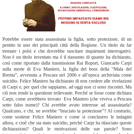
Potrebbe essere stata assassinata la figlia, sotto protezione, di un
pentito in uno dei principali città della Regione. Un titolo da far
tremare i polsi e che dovrebbe suscitare inquietanti interrogativi.
Non è un titolo inventato ma è il riassunto di quanto ha dichiarato,
così come riportato dalla trasmissione Rai Report, Giancarlo Carpi
sulla morte di Eva Maniero, la figlia del boss della “Mala del
Brenta”, avvenuta a Pescara nel 2006 e all’epoca archiviata come
suicidio. Felice Maniero ha dichiarato di non credere alle rivelazioni
di Carpi e, per quel che sappiamo, ad oggi non ci sono riscontri. Ma
ciò non rende la questione irrilevante. Perché se fosse come dichiara
Carpi, come avrebbero trovato Eva Maniero (che viveva a Pescara
sotto falso nome)? Chi avrebbe avuto interesse ad assassinarla?
Qualcuno, e chi, ne avrebbe “bruciato la protezione”? Al contrario,
come sostiene Felice Maniero e come si conclusero le indagini
allora, e cioè che sia stato suicidio, perché Carpi ha rilasciato queste
dichiarazioni? Quali le motivazioni delle sue parole? Sono