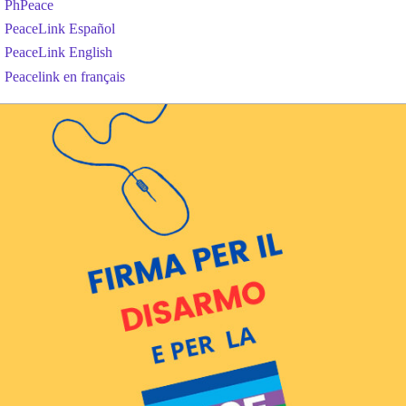
PhPeace
PeaceLink Español
PeaceLink English
Peacelink en français