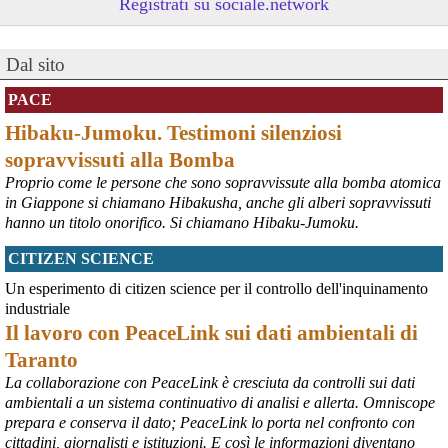
Registrati su sociale.network
Vito Totire, portavoce RETE NAZIONALE LAVORO SICURO
#
migranti
#
lavoratori
#
Marcinelle
Dal sito
PACE
Hibaku-Jumoku. Testimoni silenziosi
sopravvissuti alla Bomba
Proprio come le persone che sono sopravvissute alla bomba atomica
in Giappone si chiamano Hibakusha, anche gli alberi sopravvissuti
hanno un titolo onorifico. Si chiamano Hibaku-Jumoku.
CITIZEN SCIENCE
@peacelink
 - 
6/8/2026 21:53
askanews.it/2026/08/05/ex-ilva
Un esperimento di citizen science per il controllo dell'inquinamento
“Dal confronto con tutti gli attori e dai contributi raccolti il Governo 
industriale
elaborerà, come concordato a Palazzo Chigi, un piano straordinario 
Il lavoro con PeaceLink sui dati ambientali di
per Taranto”, avrebbe detto il ministro Urso.
Taranto
#
Taranto
#
ILVA
La collaborazione con PeaceLink è cresciuta da controlli sui dati
@peacelink
 - 
6/8/2026 21:50
ambientali a un sistema continuativo di analisi e allerta. Omniscope
corriereditaranto.it/2026/08/0
prepara e conserva il dato; PeaceLink lo porta nel confronto con
Aprendo i lavori, il ministro Urso ha sottolineato come il Governo 
cittadini, giornalisti e istituzioni. E così le informazioni diventano