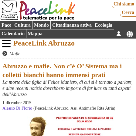
Chi siamo
Cerca
Pace
Cultura
Mondo
Cittadinanza attiva
Ecologia
Calendario
Mappa
PeaceLink Abruzzo
Mafie
Abruzzo e mafie. Non c’è O’ Sistema ma i
colletti bianchi hanno immensi prati
La morte della figlia di Felice Maniero, di cui si è tornato a parlare,
e altre recenti notizie dovrebbero imporre di far luce su tanti aspetti
dell’Abruzzo
1 dicembre 2015
Alessio Di Florio
(PeaceLink Abruzzo, Ass. Antimafie Rita Atria)