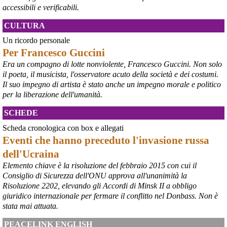
debba necessariamente prendere atto della decisione della Corte 
accessibili e verificabili.
d’Appello di Milano, ricordando che il provvedimento è già stato 
inserito nella data room della procedura di vendita. “Alla luce del 
CULTURA
nuovo scenario – ha spiegato – Jindal ha presentato una proposta 
aggiornata sull’intero perimetro aziendale che tiene conto della 
Un ricordo personale
chiusura dell’area a caldo e che i commissari stanno valutando”.
Per Francesco Guccini
#
ILVA
#
Taranto
Era un compagno di lotte nonviolente, Francesco Guccini. Non solo
il poeta, il musicista, l'osservatore acuto della società e dei costumi.
Il suo impegno di artista è stato anche un impegno morale e politico
per la liberazione dell'umanità.
SCHEDE
Scheda cronologica con box e allegati
Eventi che hanno preceduto l'invasione russa
dell'Ucraina
Elemento chiave è la risoluzione del febbraio 2015 con cui il
Consiglio di Sicurezza dell'ONU approva all'unanimità la
@peacelink
 - 
6/8/2026 21:45
Risoluzione 2202, elevando gli Accordi di Minsk II a obbligo
borsaitaliana.it/borsa/notizie
giuridico internazionale per fermare il conflitto nel Donbass. Non è
Si sta ragionando su un piano B per Taranto dopo la chiusura 
dell’area a caldo dell’ILVA?
stata mai attuata.
#
ILVA
#
Taranto
PEACELINK ENGLISH