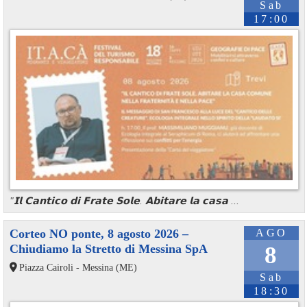
Sab
17:00
"𝗜𝗹 𝗖𝗮𝗻𝘁𝗶𝗰𝗼 𝗱𝗶 𝗙𝗿𝗮𝘁𝗲 𝗦𝗼𝗹𝗲. 𝗔𝗯𝗶𝘁𝗮𝗿𝗲 𝗹𝗮 𝗰𝗮𝘀𝗮 ...
Corteo NO ponte, 8 agosto 2026 –
AGO
Chiudiamo la Stretto di Messina SpA
8
Piazza Cairoli - Messina (ME)
Sab
18:30