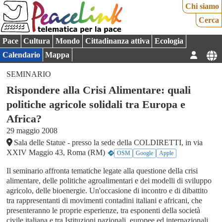
Chi siamo
Cerca
Pace
Cultura
Mondo
Cittadinanza attiva
Ecologia
Calendario
Mappa
SEMINARIO
Rispondere alla Crisi Alimentare: quali
politiche agricole solidali tra Europa e
Africa?
29 maggio 2008
Sala delle Statue - presso la sede della COLDIRETTI, in via
XXIV Maggio 43, Roma (RM)
OSM
Google
Apple
Il seminario affronta tematiche legate alla questione della crisi
alimentare, delle politiche agroalimentari e dei modelli di sviluppo
agricolo, delle bioenergie. Un'occasione di incontro e di dibattito
tra rappresentanti di movimenti contadini italiani e africani, che
presenteranno le proprie esperienze, tra esponenti della società
civile italiana e tra Istituzioni nazionali, europee ed internazionali