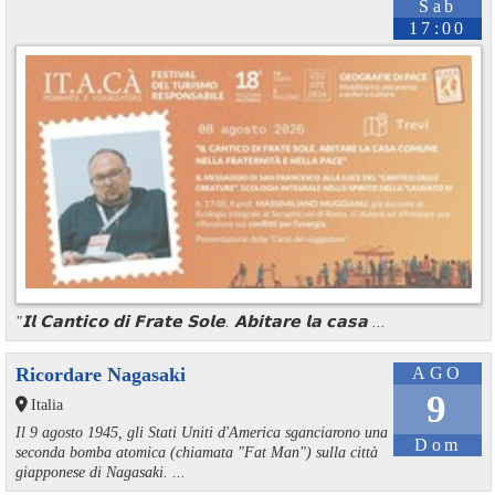
Sab
17:00
"𝗜𝗹 𝗖𝗮𝗻𝘁𝗶𝗰𝗼 𝗱𝗶 𝗙𝗿𝗮𝘁𝗲 𝗦𝗼𝗹𝗲. 𝗔𝗯𝗶𝘁𝗮𝗿𝗲 𝗹𝗮 𝗰𝗮𝘀𝗮 ...
Ricordare Nagasaki
AGO
9
Italia
Il 9 agosto 1945, gli Stati Uniti d'America sganciarono una
Dom
seconda bomba atomica (chiamata "Fat Man") sulla città
giapponese di Nagasaki. ...