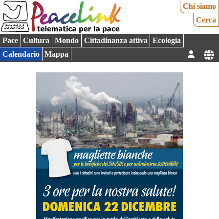
Chi siamo
Cerca
Pace
Cultura
Mondo
Cittadinanza attiva
Ecologia
Calendario
Mappa